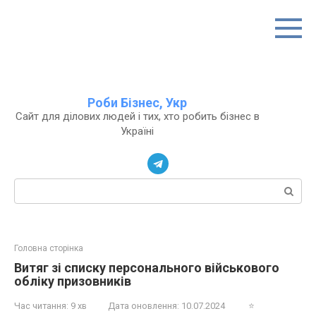
Перейти
до
вмісту
Роби Бізнес, Укр
Сайт для ділових людей і тих, хто робить бізнес в
Україні
Пошук:
Головна сторінка
Витяг зі списку персонального військового
обліку призовників
Час читання:
9 хв
Дата оновлення:
10.07.2024
⭐