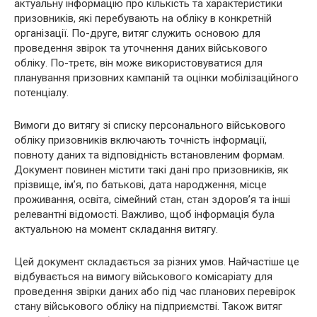
актуальну інформацію про кількість та характеристики
призовників, які перебувають на обліку в конкретній
організації. По-друге, витяг служить основою для
проведення звірок та уточнення даних військового
обліку. По-третє, він може використовуватися для
планування призовних кампаній та оцінки мобілізаційного
потенціалу.
Вимоги до витягу зі списку персонального військового
обліку призовників включають точність інформації,
повноту даних та відповідність встановленим формам.
Документ повинен містити такі дані про призовників, як
прізвище, ім’я, по батькові, дата народження, місце
проживання, освіта, сімейний стан, стан здоров’я та інші
релевантні відомості. Важливо, щоб інформація була
актуальною на момент складання витягу.
Цей документ складається за різних умов. Найчастіше це
відбувається на вимогу військового комісаріату для
проведення звірки даних або під час планових перевірок
стану військового обліку на підприємстві. Також витяг