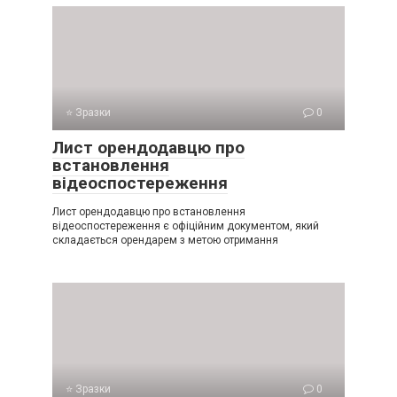
⭐ Зразки
0
Лист орендодавцю про
встановлення
відеоспостереження
Лист орендодавцю про встановлення
відеоспостереження є офіційним документом, який
складається орендарем з метою отримання
⭐ Зразки
0