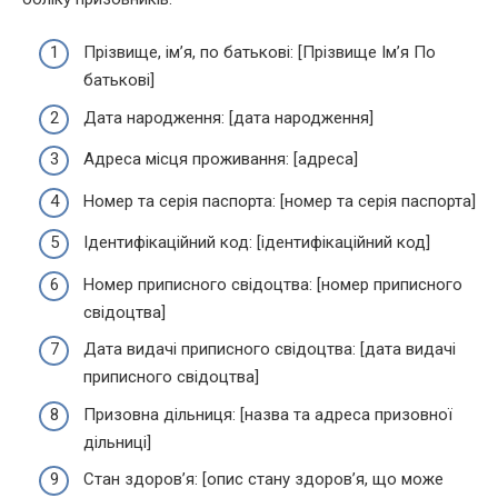
Прізвище, ім’я, по батькові: [Прізвище Ім’я По
батькові]
Дата народження: [дата народження]
Адреса місця проживання: [адреса]
Номер та серія паспорта: [номер та серія паспорта]
Ідентифікаційний код: [ідентифікаційний код]
Номер приписного свідоцтва: [номер приписного
свідоцтва]
Дата видачі приписного свідоцтва: [дата видачі
приписного свідоцтва]
Призовна дільниця: [назва та адреса призовної
дільниці]
Стан здоров’я: [опис стану здоров’я, що може