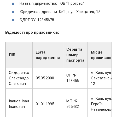
Назва підприємства: ТОВ “Прогрес”
Юридична адреса: м. Київ, вул. Хрещатик, 15
ЄДРПОУ: 12345678
Відомості про призовників:
Серія та
Дата
Місце
ПІБ
номер
народження
проживання
паспорта
Сидоренко
м. Київ, вул.
СН №
Олександр
05.05.2000
Саксаганськог
123456
Олегович
12
м. Київ, вул.
Іванов Іван
МП №
01.01.1995
Героїв
Іванович
765432
Незалежності,