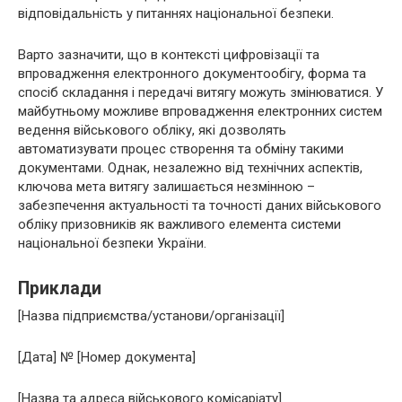
відповідальність у питаннях національної безпеки.
Варто зазначити, що в контексті цифровізації та
впровадження електронного документообігу, форма та
спосіб складання і передачі витягу можуть змінюватися. У
майбутньому можливе впровадження електронних систем
ведення військового обліку, які дозволять
автоматизувати процес створення та обміну такими
документами. Однак, незалежно від технічних аспектів,
ключова мета витягу залишається незмінною –
забезпечення актуальності та точності даних військового
обліку призовників як важливого елемента системи
національної безпеки України.
Приклади
[Назва підприємства/установи/організації]
[Дата] № [Номер документа]
[Назва та адреса військового комісаріату]