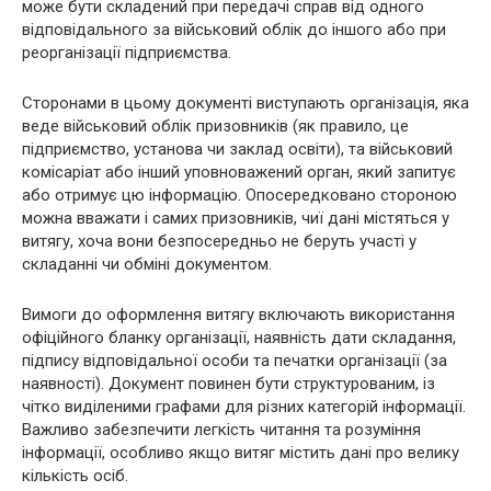
може бути складений при передачі справ від одного
відповідального за військовий облік до іншого або при
реорганізації підприємства.
Сторонами в цьому документі виступають організація, яка
веде військовий облік призовників (як правило, це
підприємство, установа чи заклад освіти), та військовий
комісаріат або інший уповноважений орган, який запитує
або отримує цю інформацію. Опосередковано стороною
можна вважати і самих призовників, чиї дані містяться у
витягу, хоча вони безпосередньо не беруть участі у
складанні чи обміні документом.
Вимоги до оформлення витягу включають використання
офіційного бланку організації, наявність дати складання,
підпису відповідальної особи та печатки організації (за
наявності). Документ повинен бути структурованим, із
чітко виділеними графами для різних категорій інформації.
Важливо забезпечити легкість читання та розуміння
інформації, особливо якщо витяг містить дані про велику
кількість осіб.