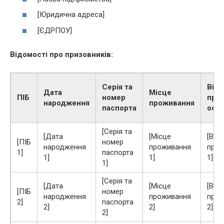
[Юридична адреса]
[ЄДРПОУ]
Відомості про призовників:
Серія та
Відо
Дата
Місце
ПІБ
номер
про
народження
проживання
паспорта
осві
[Серія та
[Дата
[Місце
[Від
[ПІБ
номер
народження
проживання
про 
1]
паспорта
1]
1]
1]
1]
[Серія та
[Дата
[Місце
[Від
[ПІБ
номер
народження
проживання
про 
2]
паспорта
2]
2]
2]
2]