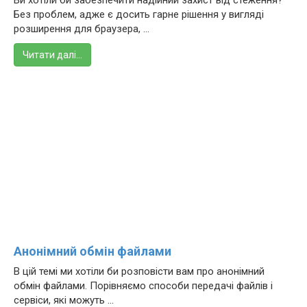
Ви хотіли би забезпечити надійний захист від стеження?
Без проблем, адже є досить гарне рішення у вигляді
розширення для браузера, ...
Читати далі…
Анонімний обмін файлами
В цій темі ми хотіли би розповісти вам про анонімний
обмін файлами. Порівняємо способи передачі файлів і
сервіси, які можуть ...