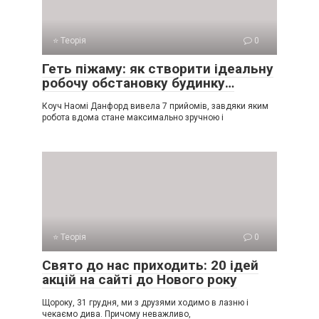
⭐ Теорія
0
Геть піжаму: як створити ідеальну
робочу обстановку будинку…
Коуч Наомі Данфорд вивела 7 прийомів, завдяки яким
робота вдома стане максимально зручною і
⭐ Теорія
0
Свято до нас приходить: 20 ідей
акцій на сайті до Нового року
Щороку, 31 грудня, ми з друзями ходимо в лазню і
чекаємо дива. Причому неважливо,