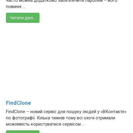
часто можна додатково забезпечити паролем – його
повинні ...
Читати далі…
FindClone
FindClone – новий сервіс для пошуку людей у «ВКонтакте»
по фотографії. Кілька тижнів тому всі охочі отримали
можливість користуватися сервісом ...