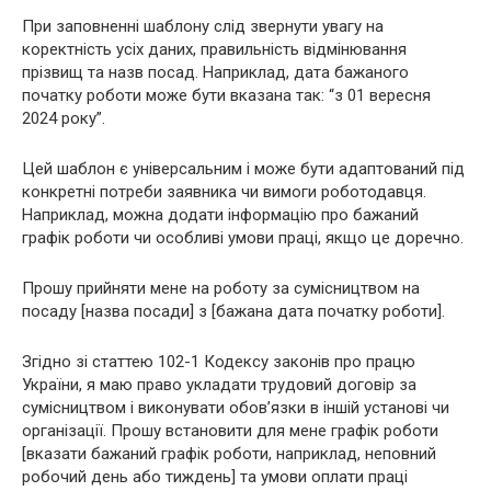
При заповненні шаблону слід звернути увагу на
коректність усіх даних, правильність відмінювання
прізвищ та назв посад. Наприклад, дата бажаного
початку роботи може бути вказана так: “з 01 вересня
2024 року”.
Цей шаблон є універсальним і може бути адаптований під
конкретні потреби заявника чи вимоги роботодавця.
Наприклад, можна додати інформацію про бажаний
графік роботи чи особливі умови праці, якщо це доречно.
Прошу прийняти мене на роботу за сумісництвом на
посаду [назва посади] з [бажана дата початку роботи].
Згідно зі статтею 102-1 Кодексу законів про працю
України, я маю право укладати трудовий договір за
сумісництвом і виконувати обов’язки в іншій установі чи
організації. Прошу встановити для мене графік роботи
[вказати бажаний графік роботи, наприклад, неповний
робочий день або тиждень] та умови оплати праці