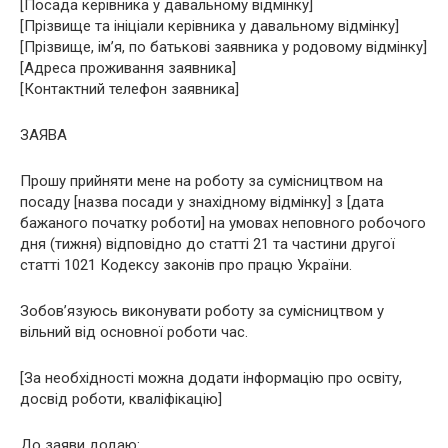
[Посада керівника у давальному відмінку]
[Прізвище та ініціали керівника у давальному відмінку]
[Прізвище, ім’я, по батькові заявника у родовому відмінку]
[Адреса проживання заявника]
[Контактний телефон заявника]
ЗАЯВА
Прошу прийняти мене на роботу за сумісництвом на
посаду [назва посади у знахідному відмінку] з [дата
бажаного початку роботи] на умовах неповного робочого
дня (тижня) відповідно до статті 21 та частини другої
статті 1021 Кодексу законів про працю України.
Зобов’язуюсь виконувати роботу за сумісництвом у
вільний від основної роботи час.
[За необхідності можна додати інформацію про освіту,
досвід роботи, кваліфікацію]
До заяви додаю: