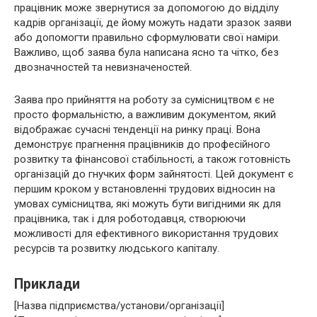
працівник може звернутися за допомогою до відділу
кадрів організації, де йому можуть надати зразок заяви
або допомогти правильно сформулювати свої наміри.
Важливо, щоб заява була написана ясно та чітко, без
двозначностей та невизначеностей.
Заява про прийняття на роботу за сумісництвом є не
просто формальністю, а важливим документом, який
відображає сучасні тенденції на ринку праці. Вона
демонструє прагнення працівників до професійного
розвитку та фінансової стабільності, а також готовність
організацій до гнучких форм зайнятості. Цей документ є
першим кроком у встановленні трудових відносин на
умовах сумісництва, які можуть бути вигідними як для
працівника, так і для роботодавця, створюючи
можливості для ефективного використання трудових
ресурсів та розвитку людського капіталу.
Приклади
[Назва підприємства/установи/організації]