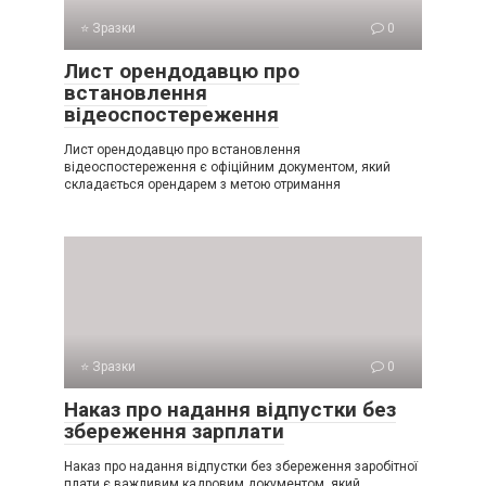
⭐ Зразки
0
Лист орендодавцю про
встановлення
відеоспостереження
Лист орендодавцю про встановлення
відеоспостереження є офіційним документом, який
складається орендарем з метою отримання
⭐ Зразки
0
Наказ про надання відпустки без
збереження зарплати
Наказ про надання відпустки без збереження заробітної
плати є важливим кадровим документом, який