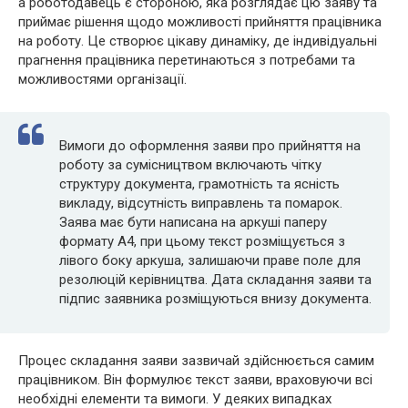
а роботодавець є стороною, яка розглядає цю заяву та
приймає рішення щодо можливості прийняття працівника
на роботу. Це створює цікаву динаміку, де індивідуальні
прагнення працівника перетинаються з потребами та
можливостями організації.
Вимоги до оформлення заяви про прийняття на
роботу за сумісництвом включають чітку
структуру документа, грамотність та ясність
викладу, відсутність виправлень та помарок.
Заява має бути написана на аркуші паперу
формату А4, при цьому текст розміщується з
лівого боку аркуша, залишаючи праве поле для
резолюцій керівництва. Дата складання заяви та
підпис заявника розміщуються внизу документа.
Процес складання заяви зазвичай здійснюється самим
працівником. Він формулює текст заяви, враховуючи всі
необхідні елементи та вимоги. У деяких випадках