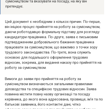
сумісництвом та вказувати на посаду, на яку він
претендує.
Цей документ є необхідним з кількох причин. По-перше,
він ініціює процес прийняття на роботу за сумісництвом,
даючи роботодавцю формальну підставу для розгляду
кандидатури працівника. По-друге, заява є письмовим
підтвердженням добровільного бажання працівника
працювати за сумісництвом, що важливо з точки зору
трудового законодавства. По-третє, вона служить
основою для подальшого оформлення трудових
відносин, зокрема, для видання наказу про прийняття на
роботу за сумісництвом.
Вимоги до заяви про прийняття на роботу за
сумісництвом визначаються загальними правилами
діловодства та специфікою трудових відносин. Заява
повинна містити повну назву організації та посаду
керівника, до якого вона адресована, прізвище, ім’я та по
батькові заявника, його контактні дані, чітко