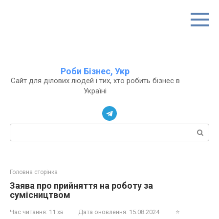
Перейти
до
вмісту
Роби Бізнес, Укр
Сайт для ділових людей і тих, хто робить бізнес в
Україні
Пошук:
Головна сторінка
Заява про прийняття на роботу за
сумісництвом
Час читання:
11 хв
Дата оновлення:
15.08.2024
⭐