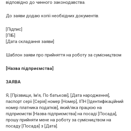
відповідно до чинного законодавства.
До заяви додаю копії необхідних документів.
[Підпис]
[ПІБ]
[Дата складання заяви]
Шаблон заяви про прийняття на роботу за сумісництвом
[Назва підприємства]
ЗАЯВА
Я, [Прізвище, Ім’я, По батькові], [Дата народження],
паспорт серії [Серія] номер [Номер], ІПН [Ідентифікаційний
номер платника податків], який/яка працюю на
підприємстві [Назва підприємства] на посаді [Посада],
прошу прийняти мене на роботу за сумісництвом на
посаду [Посада] з [Дата].