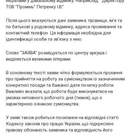
ініціалами у давальному відмінку. Наприклад: “Директору
ТОВ “Промінь” Петренку І.В.”
Після цього вказуються дані заявника: прізвище, ім’я та
по батькові у родовому відмінку, адреса проживання та
контактний телефон. Ця інформація необхідна для
ідентифікації особи та зв’язку з нею.
Слово “ЗАЯВА” розміщується по центру аркуша і
виділяється великими літерами.
В основному тексті заяви чітко формулюється прохання
про прийняття на роботу за сумісництвом із зазначенням
конкретної посади та бажаної дати початку роботи.
Важливо вказати, що робота буде виконуватися на
умовах неповного робочого дня (тижня), що є
характерною ознакою сумісництва.
У заяві також робиться посилання на відповідні статті
Кодексу законів про працю України, що підкреслює
правову обізнаність заявника та відповідність його