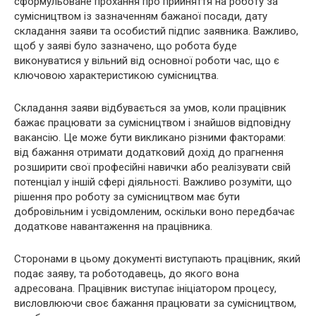
сформульоване прохання про прийняття на роботу за
сумісництвом із зазначенням бажаної посади, дату
складання заяви та особистий підпис заявника. Важливо,
щоб у заяві було зазначено, що робота буде
виконуватися у вільний від основної роботи час, що є
ключовою характеристикою сумісництва.
Складання заяви відбувається за умов, коли працівник
бажає працювати за сумісництвом і знайшов відповідну
вакансію. Це може бути викликано різними факторами:
від бажання отримати додатковий дохід до прагнення
розширити свої професійні навички або реалізувати свій
потенціал у іншій сфері діяльності. Важливо розуміти, що
рішення про роботу за сумісництвом має бути
добровільним і усвідомленим, оскільки воно передбачає
додаткове навантаження на працівника.
Сторонами в цьому документі виступають працівник, який
подає заяву, та роботодавець, до якого вона
адресована. Працівник виступає ініціатором процесу,
висловлюючи своє бажання працювати за сумісництвом,