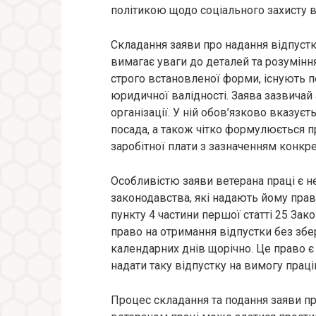
політикою щодо соціального захисту в
Складання заяви про надання відпустк
вимагає уваги до деталей та розумінн
строго встановленої форми, існують пе
юридичної валідності. Заява зазвичай
організації. У ній обов’язково вказуєт
посада, а також чітко формулюється 
заробітної плати з зазначенням конкре
Особливістю заяви ветерана праці є н
законодавства, які надають йому право
пункту 4 частини першої статті 25 Зак
право на отримання відпустки без збе
календарних днів щорічно. Це право 
надати таку відпустку на вимогу праці
Процес складання та подання заяви пр