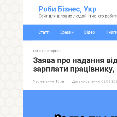
Перейти
Роби Бізнес, Укр
до
вмісту
Сайт для ділових людей і тих, хто робит
Статті
Зразки
Відео
Книг
Головна сторінка
Заява про надання ві
зарплати працівнику,
Час читання:
10 хв
Дата оновлення:
02.09.20