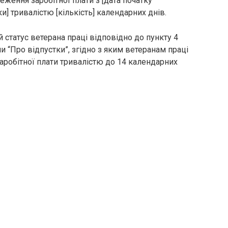
еження заробітної плати з [дата початку
ки] тривалістю [кількість] календарних днів.
 статус ветерана праці відповідно до пункту 4
ни “Про відпустки”, згідно з яким ветеранам праці
аробітної плати тривалістю до 14 календарних