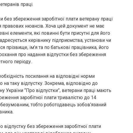
етеранів праці.
и без збереження заробітної плати ветерану праці
я правових нюансів. Хоча цей документ не має
вні елементи, які повинні бути присутні для його
 адресується керівнику підприємства, установи чи
ься прізвище, ім’я та по батькові працівника, його
прохання про надання відпустки без збереження
тного періоду.
еобхідність посилання на відповідні норми
 на таку відпустку. Зокрема, відповідно до
ону України “Про відпустки”, ветерани праці мають
реження заробітної плати тривалістю до 14
є безумовним, тобто роботодавець зобов’язаний
вника.
о відпустку без збереження заробітної плати