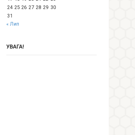
24
25
26
27
28
29
30
31
« Лип
УВАГА!