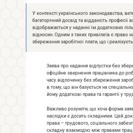
У контексті українського законодавства, вет
багаторічний досвід та відданість професії 
відображається у наданні їм додаткових піл
відносин. Одним з таких привілеїв є право 
збереження заробітної плати, що і реалізуєт
Заява про надання відпустки без збер
офіційне звернення працівника до ро
часу відпочинку без збереження зароб
в тому, що він базується на спеціальн
йому додаткові права та гарантії у тр
Важливо розуміти, що хоча форма заяв
наслідки є досить складними. Цей док
права – трудового, соціального забезп
складну взаємодію між правами прац