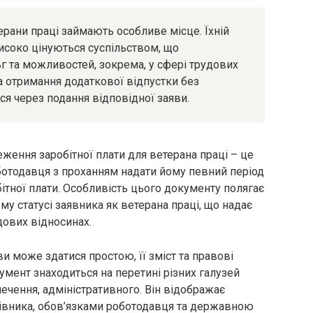
ерани праці займають особливе місце. Їхній
високо цінуються суспільством, що
ьг та можливостей, зокрема, у сфері трудових
на отримання додаткової відпустки без
ься через подання відповідної заяви.
еження заробітної плати для ветерана праці – це
ботодавця з проханням надати йому певний період
ітної плати. Особливість цього документу полягає
ому статусі заявника як ветерана праці, що надає
удових відносинах.
и може здатися простою, її зміст та правові
умент знаходиться на перетині різних галузей
ечення, адміністративного. Він відображає
івника, обов’язками роботодавця та державною