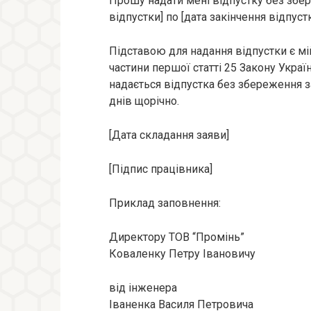
Прошу надати мені відпустку без збер
відпустки] по [дата закінчення відпуст
Підставою для надання відпустки є мій
частини першої статті 25 Закону Украї
надається відпустка без збереження з
днів щорічно.
[Дата складання заяви]
[Підпис працівника]
Приклад заповнення:
Директору ТОВ “Промінь”
Коваленку Петру Івановичу
від інженера
Іваненка Василя Петровича