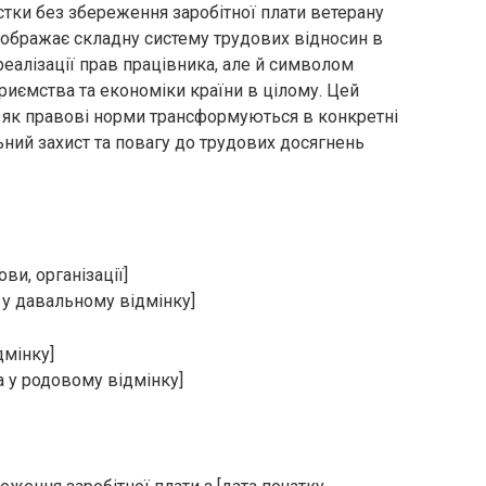
стки без збереження заробітної плати ветерану
ображає складну систему трудових відносин в
реалізації прав працівника, але й символом
риємства та економіки країни в цілому. Цей
 як правові норми трансформуються в конкретні
ьний захист та повагу до трудових досягнень
ви, організації]
а у давальному відмінку]
дмінку]
ка у родовому відмінку]