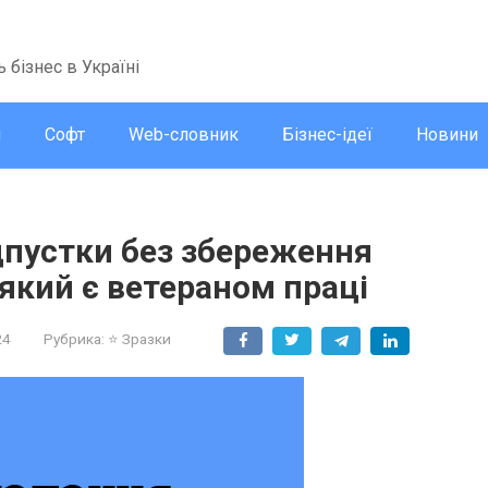
ь бізнес в Україні
и
Софт
Web-словник
Бізнес-ідеї
Новини
дпустки без збереження
 який є ветераном праці
24
Рубрика:
⭐ Зразки