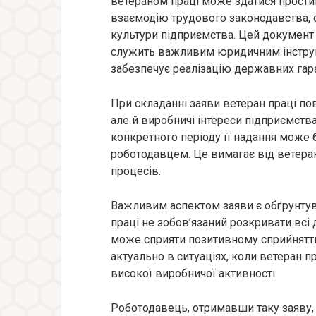
ветераном праці може здатися простим
взаємодію трудового законодавства, с
культури підприємства. Цей документ 
служить важливим юридичним інструме
забезпечує реалізацію державних гара
При складанні заяви ветеран праці по
але й виробничі інтереси підприємства
конкретного періоду її надання може
роботодавцем. Це вимагає від ветеран
процесів.
Важливим аспектом заяви є обґрунтува
праці не зобов’язаний розкривати всі 
може сприяти позитивному сприйнятт
актуально в ситуаціях, коли ветеран п
високої виробничої активності.
Роботодавець, отримавши таку заяву, 