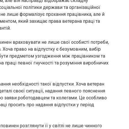
, але він насправді відображає складну
оціальної політики держави та організаційної
не лише формалізує прохання працівника, але й
нтом, який захищає права ветерана праці та
нтій.
винен враховувати не лише свої особисті потреби,
. Хоча право на відпустку є безумовним, вибір
 бути предметом узгодження між працівником та
а праці певної гнучкості та розуміння виробничих
ння необхідності такої відпустки. Хоча ветеран
деталі своєї ситуації, надання певного пояснення
ю заяви роботодавцем та колегами. Це особливо
раці просить про надання відпустки у період
повинен розглянути її у світлі не лише чинного