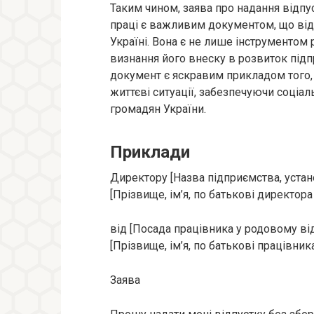
Таким чином, заява про надання відпу
праці є важливим документом, що від
Україні. Вона є не лише інструментом 
визнання його внеску в розвиток підп
документ є яскравим прикладом того,
життєві ситуації, забезпечуючи соціал
громадян України.
Приклади
Директору [Назва підприємства, устано
[Прізвище, ім’я, по батькові директор
від [Посада працівника у родовому ві
[Прізвище, ім’я, по батькові працівни
Заява