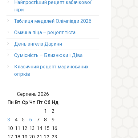
Найпростіший рецепт кабачкової
ікри
Таблиця медалей Олімпіади 2026
Смачна піца – рецепт тіста
День ангела Дарини
Сумісність – Близнюки і Діва
Класичний рецепт маринованих
огірків
Серпень 2026
Пн
Вт
Ср
Чт
Пт
Сб
Нд
1
2
3
4
5
6
7
8
9
10
11
12
13
14
15
16
17
18
19
20
21
22
23