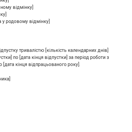
нку]
ьному відмінку]
ку]
ка у родовому відмінку]
дпустку тривалістю [кількість календарних днів]
стки] по [дата кінця відпустки] за період роботи з
о [дата кінця відпрацьованого року].
ника]