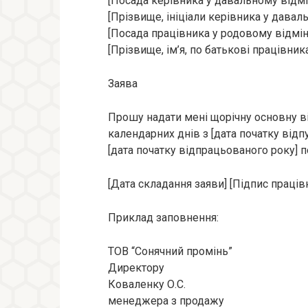
[Посада керівника у давальному відмі
[Прізвище, ініціали керівника у давал
[Посада працівника у родовому відмін
[Прізвище, ім’я, по батькові працівни
Заява
Прошу надати мені щорічну основну ві
календарних днів з [дата початку відпу
[дата початку відпрацьованого року] п
[Дата складання заяви] [Підпис праців
Приклад заповнення:
ТОВ “Сонячний промінь”
Директору
Коваленку О.С.
менеджера з продажу