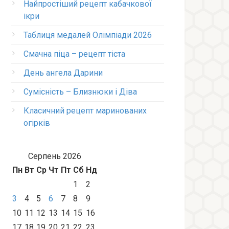
Найпростіший рецепт кабачкової
ікри
Таблиця медалей Олімпіади 2026
Смачна піца – рецепт тіста
День ангела Дарини
Сумісність – Близнюки і Діва
Класичний рецепт маринованих
огірків
Серпень 2026
Пн
Вт
Ср
Чт
Пт
Сб
Нд
1
2
3
4
5
6
7
8
9
10
11
12
13
14
15
16
17
18
19
20
21
22
23