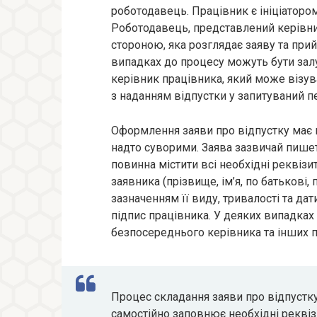
роботодавець. Працівник є ініціатором
Роботодавець, представлений керівн
стороною, яка розглядає заяву та при
випадках до процесу можуть бути залу
керівник працівника, який може візу
з наданням відпустки у запитуваний пе
Оформлення заяви про відпустку має в
надто суворими. Заява зазвичай пишет
повинна містити всі необхідні реквізи
заявника (прізвище, ім’я, по батькові,
зазначенням її виду, тривалості та дат
підпис працівника. У деяких випадках 
безпосереднього керівника та інших п
Процес складання заяви про відпустку
самостійно заповнює необхідні реквіз