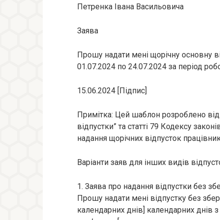
Петренка Івана Васильовича
Заява
Прошу надати мені щорічну основну ві
01.07.2024 по 24.07.2024 за період робо
15.06.2024 [Підпис]
Примітка: Цей шаблон розроблено відп
відпустки” та статті 79 Кодексу закон
надання щорічних відпусток працівни
Варіанти заяв для інших видів відпуст
1. Заява про надання відпустки без зб
Прошу надати мені відпустку без збер
календарних днів] календарних днів з [