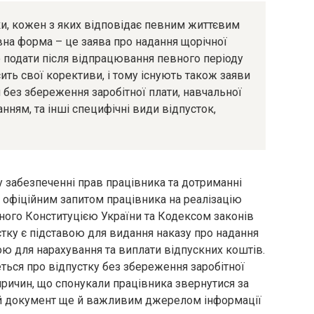
тки, кожен з яких відповідає певним життєвим
вна форма – це заява про надання щорічної
о подати після відпрацювання певного періоду
сить свої корективи, і тому існують також заяви
 без збереження заробітної плати, навчальної
анням, та інші специфічні види відпусток,
у забезпеченні прав працівника та дотриманні
 офіційним запитом працівника на реалізацію
ного Конституцією України та Кодексом законів
стку є підставою для видання наказу про надання
вою для нарахування та виплати відпускних коштів.
ться про відпустку без збереження заробітної
причин, що спонукали працівника звернутися за
ей документ ще й важливим джерелом інформації