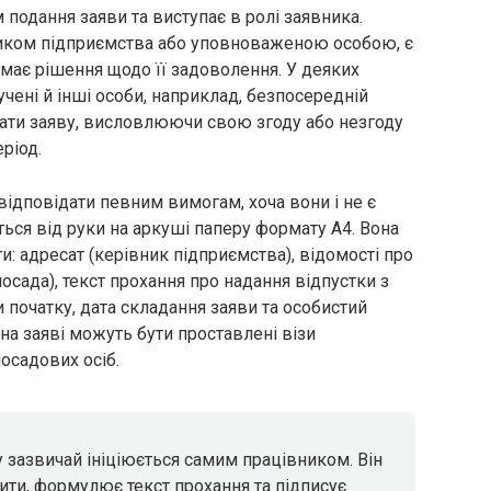
 подання заяви та виступає в ролі заявника.
иком підприємства або уповноваженою особою, є
ймає рішення щодо її задоволення. У деяких
чені й інші особи, наприклад, безпосередній
вати заяву, висловлюючи свою згоду або незгоду
ріод.
ідповідати певним вимогам, хоча вони і не є
ься від руки на аркуші паперу формату А4. Вона
ти: адресат (керівник підприємства), відомості про
 посада), текст прохання про надання відпустки з
и початку, дата складання заяви та особистий
на заяві можуть бути проставлені візи
осадових осіб.
 зазвичай ініціюється самим працівником. Він
ити, формулює текст прохання та підписує