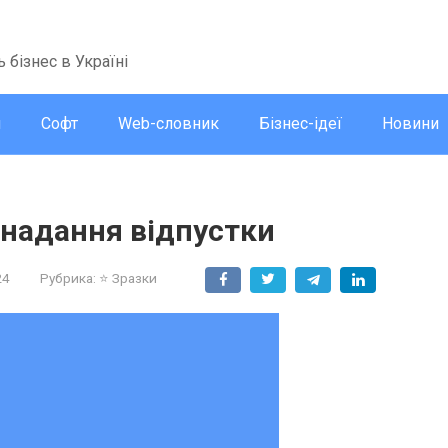
ь бізнес в Україні
и
Софт
Web-словник
Бізнес-ідеї
Новини
 надання відпустки
24
Рубрика:
⭐ Зразки