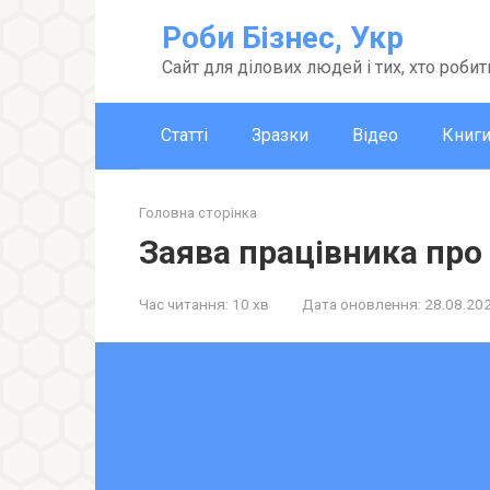
Перейти
Роби Бізнес, Укр
до
вмісту
Сайт для ділових людей і тих, хто робит
Статті
Зразки
Відео
Книг
Головна сторінка
Заява працівника про
Час читання:
10 хв
Дата оновлення:
28.08.20