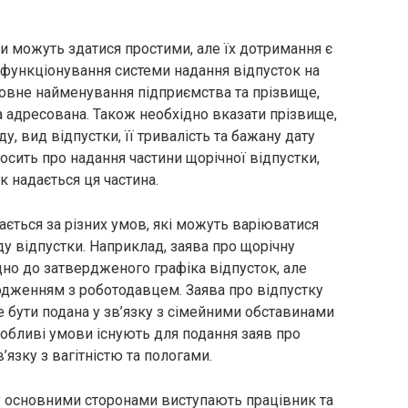
и можуть здатися простими, але їх дотримання є
функціонування системи надання відпусток на
повне найменування підприємства та прізвище,
на адресована. Також необхідно вказати прізвище,
ду, вид відпустки, її тривалість та бажану дату
осить про надання частини щорічної відпустки,
к надається ця частина.
ається за різних умов, які можуть варіюватися
ду відпустки. Наприклад, заява про щорічну
дно до затвердженого графіка відпусток, але
годженням з роботодавцем. Заява про відпустку
 бути подана у зв’язку з сімейними обставинами
бливі умови існують для подання заяв про
’язку з вагітністю та пологами.
ку основними сторонами виступають працівник та