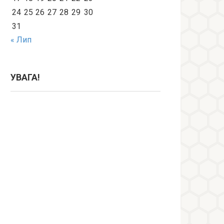
24
25
26
27
28
29
30
31
« Лип
УВАГА!