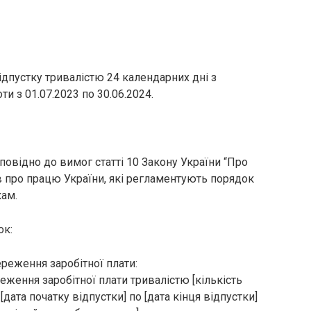
дпустку тривалістю 24 календарних дні з
ти з 01.07.2023 по 30.06.2024.
овідно до вимог статті 10 Закону України “Про
ів про працю України, які регламентують порядок
кам.
ок:
ереження заробітної плати:
еження заробітної плати тривалістю [кількість
дата початку відпустки] по [дата кінця відпустки]