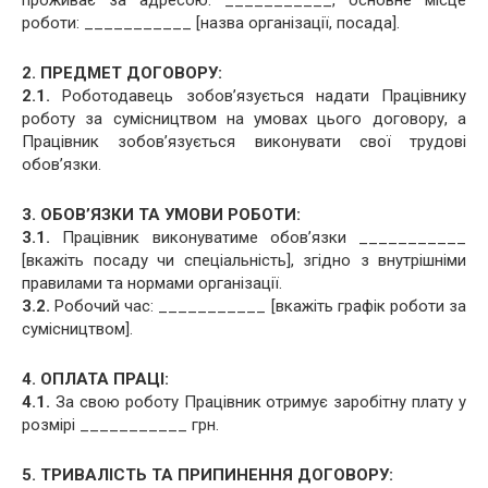
проживає за адресою: ___________, основне місце
роботи: ___________ [назва організації, посада].
2. ПРЕДМЕТ ДОГОВОРУ:
2.1.
Роботодавець зобов’язується надати Працівнику
роботу за сумісництвом на умовах цього договору, а
Працівник зобов’язується виконувати свої трудові
обов’язки.
3. ОБОВ’ЯЗКИ ТА УМОВИ РОБОТИ:
3.1.
Працівник виконуватиме обов’язки ___________
[вкажіть посаду чи спеціальність], згідно з внутрішніми
правилами та нормами організації.
3.2.
Робочий час: ___________ [вкажіть графік роботи за
сумісництвом].
4. ОПЛАТА ПРАЦІ:
4.1.
За свою роботу Працівник отримує заробітну плату у
розмірі ___________ грн.
5. ТРИВАЛІСТЬ ТА ПРИПИНЕННЯ ДОГОВОРУ: