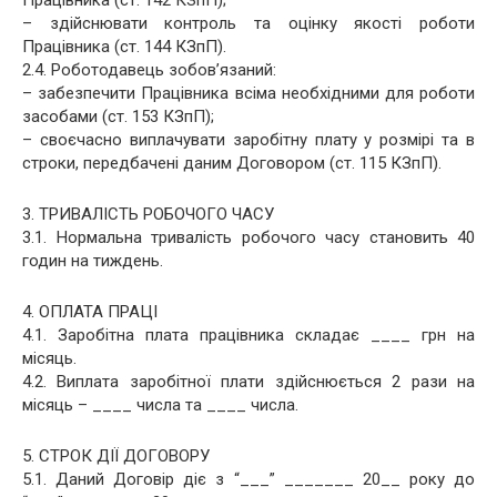
– здійснювати контроль та оцінку якості роботи
Працівника (ст. 144 КЗпП).
2.4. Роботодавець зобов’язаний:
– забезпечити Працівника всіма необхідними для роботи
засобами (ст. 153 КЗпП);
– своєчасно виплачувати заробітну плату у розмірі та в
строки, передбачені даним Договором (ст. 115 КЗпП).
3. ТРИВАЛІСТЬ РОБОЧОГО ЧАСУ
3.1. Нормальна тривалість робочого часу становить 40
годин на тиждень.
4. ОПЛАТА ПРАЦІ
4.1. Заробітна плата працівника складає ____ грн на
місяць.
4.2. Виплата заробітної плати здійснюється 2 рази на
місяць – ____ числа та ____ числа.
5. СТРОК ДІЇ ДОГОВОРУ
5.1. Даний Договір діє з “___” _______ 20__ року до