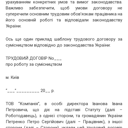
урахуванням конкретних умов та вимог законодавства.
Важливо забезпечити, щоб умови договору не
суперечили основним трудовим обов’язкам працівника на
його основній роботі та відповідали законодавству
України.
Ось ще один приклад шаблону трудового договору за
сумісництвом відповідно до законодавства України:
ТРУДОВИЙ ДОГОВІР No___
про роботу за сумісництвом
м. Київ
“___”_________ 20__ р.
ТОВ “Компанія”, в особі директора Іванова Івана
Петровича, що діє на підставі Статуту (далі –
Роботодавець), з однієї сторони, та громадянин України
Петренко Петро Сергійович (далі – Працівник), з іншої
сторони (далі – Сторони), уклали цей трудовий договір