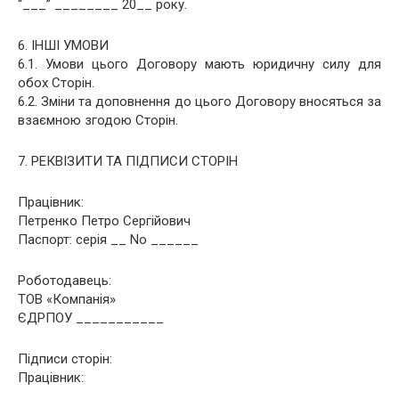
“___” ________ 20__ року.
6. ІНШІ УМОВИ
6.1. Умови цього Договору мають юридичну силу для
обох Сторін.
6.2. Зміни та доповнення до цього Договору вносяться за
взаємною згодою Сторін.
7. РЕКВІЗИТИ ТА ПІДПИСИ СТОРІН
Працівник:
Петренко Петро Сергійович
Паспорт: серія __ No ______
Роботодавець:
ТОВ «Компанія»
ЄДРПОУ ___________
Підписи сторін:
Працівник: