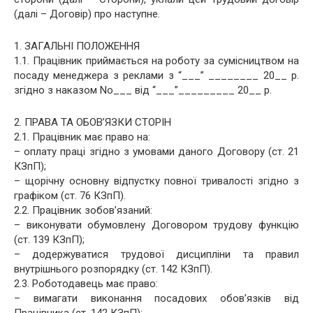
(далі – Договір) про наступне.
1. ЗАГАЛЬНІ ПОЛОЖЕННЯ
1.1. Працівник приймається на роботу за сумісництвом на
посаду менеджера з реклами з “___” ________ 20__ р.
згідно з наказом No___ від “___”_________ 20__ р.
2. ПРАВА ТА ОБОВ’ЯЗКИ СТОРІН
2.1. Працівник має право на:
– оплату праці згідно з умовами даного Договору (ст. 21
КЗпП);
– щорічну основну відпустку повної тривалості згідно з
графіком (ст. 76 КЗпП).
2.2. Працівник зобов’язаний:
– виконувати обумовлену Договором трудову функцію
(ст. 139 КЗпП);
– додержуватися трудової дисципліни та правил
внутрішнього розпорядку (ст. 142 КЗпП).
2.3. Роботодавець має право:
– вимагати виконання посадових обов’язків від
Працівника (ст. 142 КЗпП);