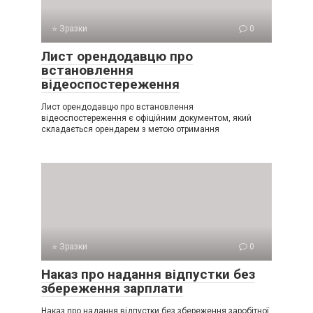
⭐ Зразки
0
Лист орендодавцю про
встановлення
відеоспостереження
Лист орендодавцю про встановлення
відеоспостереження є офіційним документом, який
складається орендарем з метою отримання
⭐ Зразки
0
Наказ про надання відпустки без
збереження зарплати
Наказ про надання відпустки без збереження заробітної