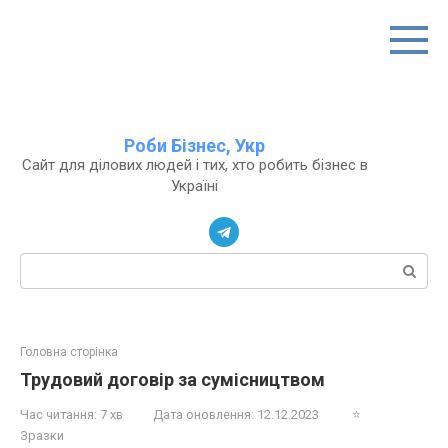
Перейти
до
вмісту
Роби Бізнес, Укр
Сайт для ділових людей і тих, хто робить бізнес в
Україні
Пошук:
Головна сторінка
Трудовий договір за сумісництвом
Час читання:
7 хв
Дата оновлення:
12.12.2023
⭐
Зразки