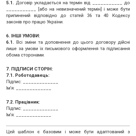
5.1.
Договір укладається на термін від ___________ до
___________ [або на невизначений термін] і може бути
припинений відповідно до статей 36 та 40 Кодексу
законів про працю України.
6. ІНШІ УМОВИ:
6.1.
Всі зміни та доповнення до цього договору дійсні
лише за умови їх письмового оформлення та підписання
обома сторонами.
7. ПІДПИСИ СТОРІН:
7.1. Роботодавець:
Підпис: _____________
Ім’я: _____________
7.2. Працівник:
Підпис: _____________
Ім’я: _____________
Цей шаблон є базовим і може бути адаптований з