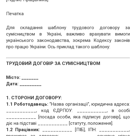
Печатка
Для складання шаблону трудового договору за
сумісництвом в Україні, важливо врахувати вимоги
українського законодавства, зокрема Кодексу законів
про працю України. Ось приклад такого шаблону:
ТРУДОВИЙ ДОГОВІР ЗА СУМІСНИЦТВОМ
Місто: _______
Дата: _________
1. СТОРОНИ ДОГОВОРУ:
1.1 Роботодавець:
“Назва організації”, юридична адреса:
___________, код ЄДРПОУ: ___________, в особі
___________ [посада особи, яка підписує договір], що
діє на підставі ___________ [статуту, положення].
1.2 Працівник:
___________ [ПІБ], ІПН: ___________,