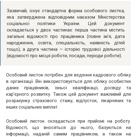
Зазвичай, існує стандартна форма особового листка,
яка затверджена відповідним наказом Міністерства
соціальної політики України. Цей документ
складається у двох частинах: перша частина містить
загальні відомості про працівника (повне ім’я, дата
народження, освіта, спеціальність, наявність дітей
тощо), а друга частина — історію трудової діяльності
(відомості про місця роботи, посади, періоди роботи).
Особовий листок потрібен для ведення кадрового обліку
в організації. Він використовується для обліку особистих
даних працівників, їхньої кваліфікації, досвіду та
кар’єрного розвитку. Також цей документ важливий для
розрахунку страхового стажу, відпусток, лікарняних та
інших соціальних виплат.
Особовий листок складається при прийомі на роботу.
Відомості, що вносяться до нього, базуються на
інформації, наданій самим працівником, а також на