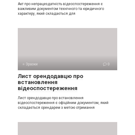
Акт про непрацездатність відеоспостереження є
важливим документом технічного та юридичного
характеру, який складається для
⭐ Зразки
0
Лист орендодавцю про
встановлення
відеоспостереження
Лист орендодавцю про встановлення
відеоспостереження є офіційним документом, який
складається орендарем з метою отримання