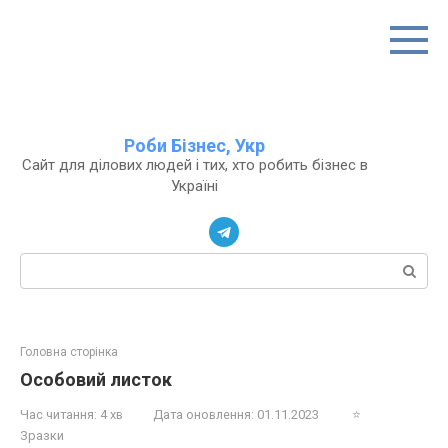
Перейти
до
вмісту
Роби Бізнес, Укр
Сайт для ділових людей і тих, хто робить бізнес в
Україні
Пошук:
Головна сторінка
Особовий листок
Час читання:
4 хв
Дата оновлення:
01.11.2023
⭐
Зразки