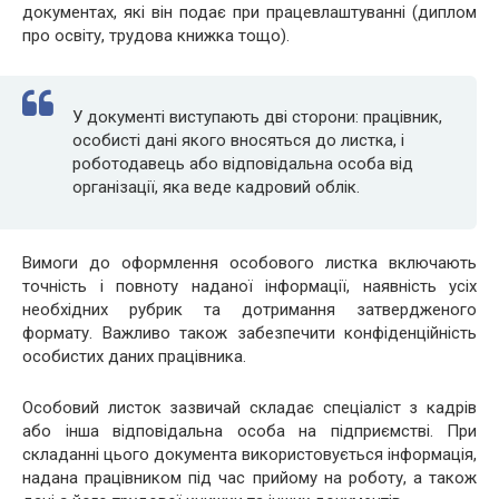
документах, які він подає при працевлаштуванні (диплом
про освіту, трудова книжка тощо).
У документі виступають дві сторони: працівник,
особисті дані якого вносяться до листка, і
роботодавець або відповідальна особа від
організації, яка веде кадровий облік.
Вимоги до оформлення особового листка включають
точність і повноту наданої інформації, наявність усіх
необхідних рубрик та дотримання затвердженого
формату. Важливо також забезпечити конфіденційність
особистих даних працівника.
Особовий листок зазвичай складає спеціаліст з кадрів
або інша відповідальна особа на підприємстві. При
складанні цього документа використовується інформація,
надана працівником під час прийому на роботу, а також