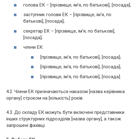
голова ЕК – [прізвище, ім’я, по батькові], [посада];
заступник голови ЕК – [прізвище, ім’я, по
батькові], [посада];
секретар ЕК – [прізвище, ім’я, по батькові],
[посада];
члени ЕК:
[прізвище, ім’я, по батькові], [посада];
[прізвище, ім’я, по батькові], [посада];
[прізвище, ім’я, по батькові], [посада].
4.2. Члени ЕК призначаються наказом [назва керівника
органу] строком на [кількість] років.
4.3. До складу ЕК можуть бути включені представники
інших структурних підрозділів [назва органу], а також
запрошені фахівці.