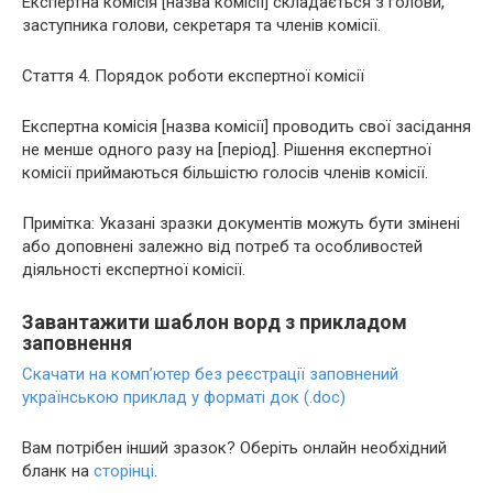
Експертна комісія [назва комісії] складається з голови,
заступника голови, секретаря та членів комісії.
Стаття 4. Порядок роботи експертної комісії
Експертна комісія [назва комісії] проводить свої засідання
не менше одного разу на [період]. Рішення експертної
комісії приймаються більшістю голосів членів комісії.
Примітка: Указані зразки документів можуть бути змінені
або доповнені залежно від потреб та особливостей
діяльності експертної комісії.
Завантажити шаблон ворд з прикладом
заповнення
Скачати на комп’ютер без реєстрації заповнений
українською приклад у форматі док (.doc)
Вам потрібен інший зразок? Оберіть онлайн необхідний
бланк на
сторінці
.