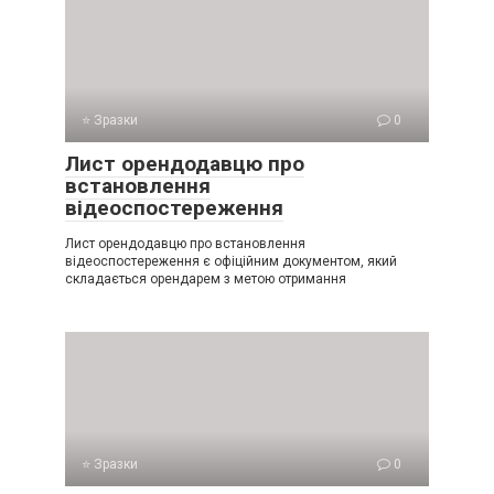
⭐ Зразки
0
Лист орендодавцю про
встановлення
відеоспостереження
Лист орендодавцю про встановлення
відеоспостереження є офіційним документом, який
складається орендарем з метою отримання
⭐ Зразки
0