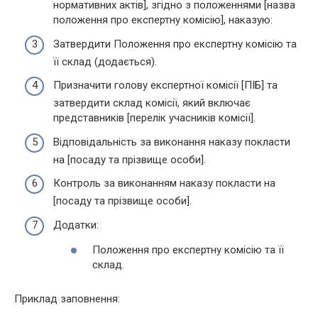
нормативних актів], згідно з положеннями [назва
положення про експертну комісію], наказую:
Затвердити Положення про експертну комісію та
її склад (додається).
Призначити голову експертної комісії [ПІБ] та
затвердити склад комісії, який включає
представників [перелік учасників комісії].
Відповідальність за виконання наказу покласти
на [посаду та прізвище особи].
Контроль за виконанням наказу покласти на
[посаду та прізвище особи].
Додатки:
Положення про експертну комісію та її
склад.
Приклад заповнення: