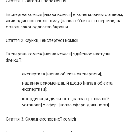
Стаття 1. Загальні положення
Експертна комісія [назва комісії] є колегіальним органом,
який здійснює експертизу [назва об’єкта експертизи] на
основі законодавства України.
Стаття 2. Функції експертної комісії
Експертна комісія [назва комісії] здійснює наступні
функції:
експертиза [назва об’єкта експертизи];
надання рекомендацій щодо [назва об’єкта
експертизи];
координація діяльності [назва організації/
установи] у сфері [назва сфери діяльності].
Стаття 3. Склад експертної комісії