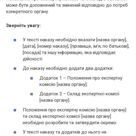
може бути доповнений та змінений відповідно до потреб
конкретного органу.
Зверніть увагу:
У тексті наказу необхідно вказати [назва органу],
[дата], [номер наказу], [прізвище, ім’я, по батькові],
[посада] та іншу інформацію, яка відповідає
дійсності.
До наказу необхідно додати два додатки:
Додаток 1 – Положення про експертну
комісію [назва органу];
Додаток 2 – Склад експертної комісії
[назва органу].
Положення про експертну комісію [назва органу]
та склад експертної комісії [назва органу]
необхідно розробити та затвердити окремо.
У тексті наказу та додатків до нього не