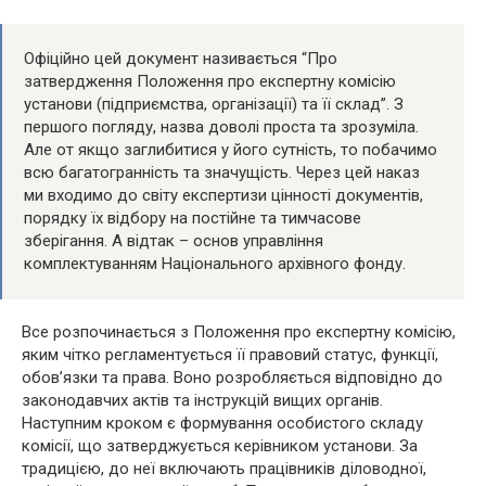
Офіційно цей документ називається “Про
затвердження Положення про експертну комісію
установи (підприємства, організації) та її склад”. З
першого погляду, назва доволі проста та зрозуміла.
Але от якщо заглибитися у його сутність, то побачимо
всю багатогранність та значущість. Через цей наказ
ми входимо до світу експертизи цінності документів,
порядку їх відбору на постійне та тимчасове
зберігання. А відтак – основ управління
комплектуванням Національного архівного фонду.
Все розпочинається з Положення про експертну комісію,
яким чітко регламентується її правовий статус, функції,
обов’язки та права. Воно розробляється відповідно до
законодавчих актів та інструкцій вищих органів.
Наступним кроком є формування особистого складу
комісії, що затверджується керівником установи. За
традицією, до неї включають працівників діловодної,