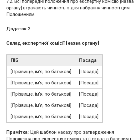
7.2. Всі попередні положення про експертну комісію [назва
органу] втрачають чинність з дня набрання чинності цим
Положенням.
Додаток 2
Склад експертної комісії [назва органу]
ПІБ
Посада
[Прізвище, ім’я, по батькові]
[Посада]
[Прізвище, ім’я, по батькові]
[Посада]
[Прізвище, ім’я, по батькові]
[Посада]
[Прізвище, ім’я, по батькові]
[Посада]
[Прізвище, ім’я, по батькові]
[Посада]
Примітка:
Цей шаблон наказу про затвердження
Положення про експертну комісію та її склад є базовим і