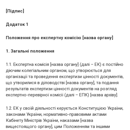
[Підпис]
Додаток 1
Положення про експертну комісію [назва органу]
1. Загальні положення
1.1. Експертна комісія [назва органу] (далі – ЕК) є постійно
діючим колегіальним органом, що утворюється для
організації та проведення експертизи цінності документів,
що утворилися в діловодстві [назва органу], та подання
результатів експертизи цінності документів на розгляд
експертно-перевірної комісії (далі – ЕПК) [назва архіву].
1.2. ЕК у своїй діяльності керується Конституцією України,
законами України, нормативно-правовими актами
Кабінету Міністрів України, наказами [назва
вищестоящого органу], цим Положенням та іншими