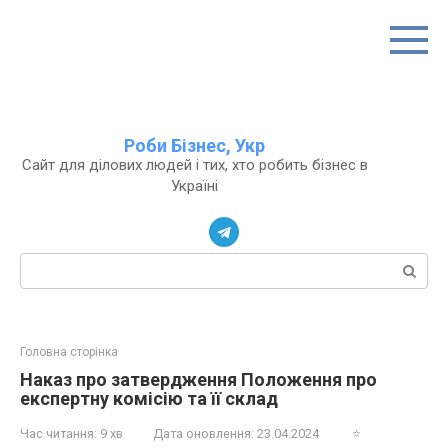
Перейти
до
вмісту
Роби Бізнес, Укр
Сайт для ділових людей і тих, хто робить бізнес в
Україні
Пошук:
Головна сторінка
Наказ про затвердження Положення про
експертну комісію та її склад
Час читання:
9 хв
Дата оновлення:
23.04.2024
⭐