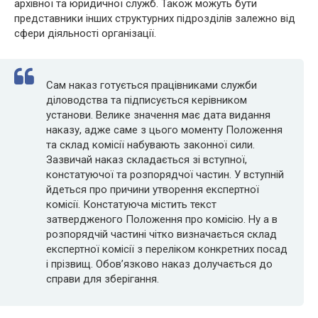
архівної та юридичної служб. Також можуть бути
представники інших структурних підрозділів залежно від
сфери діяльності організації.
Сам наказ готується працівниками служби
діловодства та підписується керівником
установи. Велике значення має дата видання
наказу, адже саме з цього моменту Положення
та склад комісії набувають законної сили.
Зазвичай наказ складається зі вступної,
констатуючої та розпорядчої частин. У вступній
йдеться про причини утворення експертної
комісії. Констатуюча містить текст
затвердженого Положення про комісію. Ну а в
розпорядчій частині чітко визначається склад
експертної комісії з переліком конкретних посад
і прізвищ. Обов’язково наказ долучається до
справи для зберігання.