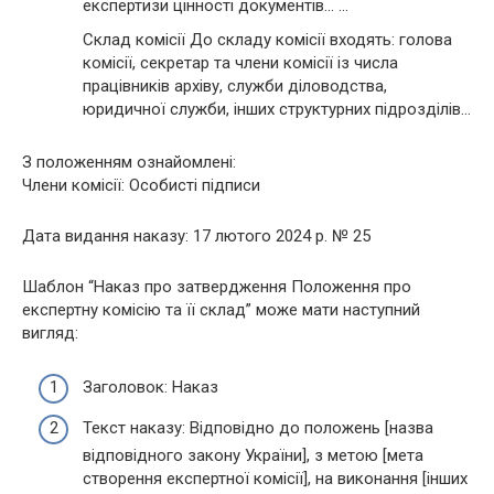
експертизи цінності документів… …
Склад комісії До складу комісії входять: голова
комісії, секретар та члени комісії із числа
працівників архіву, служби діловодства,
юридичної служби, інших структурних підрозділів…
З положенням ознайомлені:
Члени комісії: Особисті підписи
Дата видання наказу: 17 лютого 2024 р. № 25
Шаблон “Наказ про затвердження Положення про
експертну комісію та її склад” може мати наступний
вигляд:
Заголовок: Наказ
Текст наказу: Відповідно до положень [назва
відповідного закону України], з метою [мета
створення експертної комісії], на виконання [інших