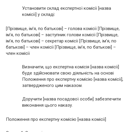
Установити склад експертної комісії [назва
комісії] у складі:
[Прізвище, ім’я, по батькові] – голова комісії [Прізвище,
ім’я, по батькові] – заступник голови комісії [Прізвище,
ім’я, по батькові] – секретар комісії [Прізвище, ім’я, по
батькові] – член комісії [Прізвище, ім’я, по батькові] –
член комісії
Визначити, що експертна комісія [назва комісії]
буде здійснювати свою діяльність на основі
Положення про експертну комісію [назва комісії],
затвердженого цим наказом.
Доручити [назва посадової особи] забезпечити
виконання цього наказу.
Положення про експертну комісію [назва комісії]