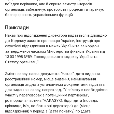
поїздки керівника, але й сприяє захисту інтересів
організації, забезпечує прозорість процесів та гарантує
безперервність управлінських функцій.
Приклади
Наказ про відрядження директора видається відповідно
до Кодексу законів про працю України, Інструкції про
службові відрядження в межах України та за кордон,
затвердженої наказом Міністерства фінансів України від
13.03.1998 №59, Господарського кодексу України та
Статуту організації.
Зміст наказу: назва документа “Наказ”, дата видання,
реєстраційний номер, місце видання, найменування
організації згідно з установчими документами, підстава
для видання наказу, наприклад, “У зв’язку з необхідністю
участі у переговорах з потенційним партнером”,
розпорядча частина “НАКАЗУЮ: Відрядити (посада,
прізвище, ім’я, по батькові директора) до (місце
відрядження) у період з (дата початку) по (дата