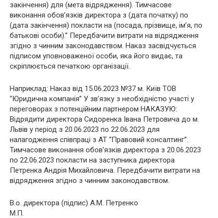
закінчення) для (мета відрядження). Тимчасове
виконання обов’язків директора з (дата початку) по
(дата закінчення) покласти на (посада, прізвище, ім’я, по
батькові особи).” Передбачити витрати на відрядження
згідно з чинним законодавством. Наказ засвідчується
підписом уповноваженої особи, яка його видає, та
скріплюється печаткою організації.
Наприклад: Наказ від 15.06.2023 №37 м. Київ ТОВ
“Юридична компанія” У зв’язку з необхідністю участі у
переговорах з потенційним партнером НАКАЗУЮ:
Відрядити директора Сидоренка Івана Петровича до м.
Львів у період з 20.06.2023 по 22.06.2023 для
налагодження співпраці з АТ “Правовий консалтинг”.
Тимчасове виконання обов’язків директора з 20.06.2023
по 22.06.2023 покласти на заступника директора
Петренка Андрія Михайловича. Передбачити витрати на
відрядження згідно з чинним законодавством.
В.о. директора (підпис) А.М. Петренко
М.П.