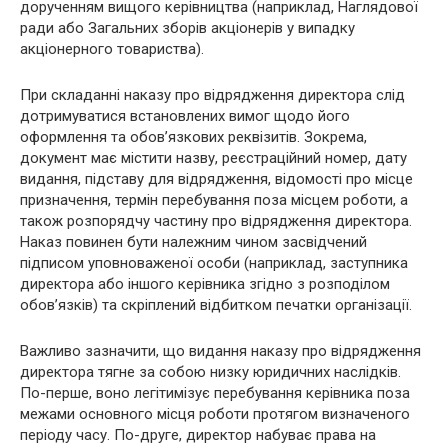
дорученням вищого керівництва (наприклад, Наглядової
ради або Загальних зборів акціонерів у випадку
акціонерного товариства).
При складанні наказу про відрядження директора слід
дотримуватися встановлених вимог щодо його
оформлення та обов’язкових реквізитів. Зокрема,
документ має містити назву, реєстраційний номер, дату
видання, підставу для відрядження, відомості про місце
призначення, термін перебування поза місцем роботи, а
також розпорядчу частину про відрядження директора.
Наказ повинен бути належним чином засвідчений
підписом уповноваженої особи (наприклад, заступника
директора або іншого керівника згідно з розподілом
обов’язків) та скріплений відбитком печатки організації.
Важливо зазначити, що видання наказу про відрядження
директора тягне за собою низку юридичних наслідків.
По-перше, воно легітимізує перебування керівника поза
межами основного місця роботи протягом визначеного
періоду часу. По-друге, директор набуває права на