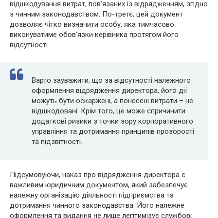
відшкодування витрат, пов’язаних із відрядженням, згідно
з чинним законодавством. По-третє, цей документ
дозволяє чітко визначити особу, яка тимчасово
виконуватиме обов’язки керівника протягом його
відсутності.
Варто зауважити, що за відсутності належного
оформлення відрядження директора, його дії
можуть бути оскаржені, а понесені витрати – не
відшкодовані. Крім того, це може спричинити
додаткові ризики з точки зору корпоративного
управління та дотримання принципів прозорості
та підзвітності.
Підсумовуючи, наказ про відрядження директора є
важливим юридичним документом, який забезпечує
належну організацію діяльності підприємства та
дотримання чинного законодавства. Його належне
оформлення та видання не лише легітимізує службові