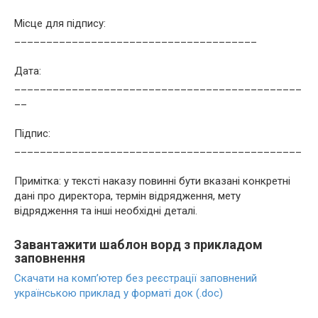
Місце для підпису:
______________________________________
Дата:
_____________________________________________
__
Підпис:
_____________________________________________
Примітка: у тексті наказу повинні бути вказані конкретні
дані про директора, термін відрядження, мету
відрядження та інші необхідні деталі.
Завантажити шаблон ворд з прикладом
заповнення
Скачати на комп’ютер без реєстрації заповнений
українською приклад у форматі док (.doc)