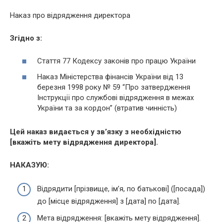
Наказ про відрядження директора
Згідно з:
Стаття 77 Кодексу законів про працю України
Наказ
Міністерства фінансів України від 13
березня 1998 року № 59 “Про затвердження
Інструкції про службові відрядження в межах
України та за кордон” (втратив
чинність)
Цей наказ видається у зв’язку з необхідністю
[вкажіть мету відрядження директора].
НАКАЗУЮ:
Відрядити [прізвище, ім’я, по батькові] ([посада])
до [місце відрядження] з [дата] по [дата].
Мета відрядження: [вкажіть мету відрядження].