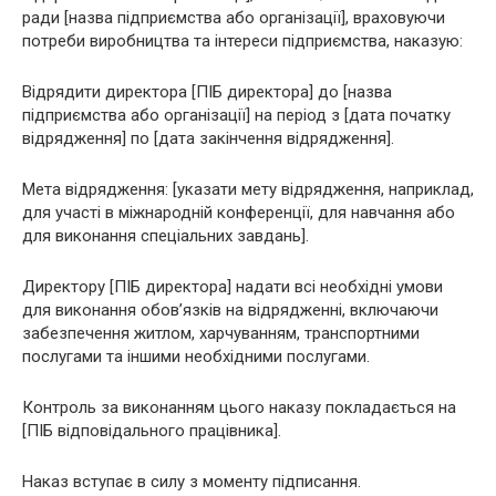
ради [назва підприємства або організації], враховуючи
потреби виробництва та інтереси підприємства, наказую:
Відрядити директора [ПІБ директора] до [назва
підприємства або організації] на період з [дата початку
відрядження] по [дата закінчення відрядження].
Мета відрядження: [указати мету відрядження, наприклад,
для участі в міжнародній конференції, для навчання або
для виконання спеціальних завдань].
Директору [ПІБ директора] надати всі необхідні умови
для виконання обов’язків на відрядженні, включаючи
забезпечення житлом, харчуванням, транспортними
послугами та іншими необхідними послугами.
Контроль за виконанням цього наказу покладається на
[ПІБ відповідального працівника].
Наказ вступає в силу з моменту підписання.