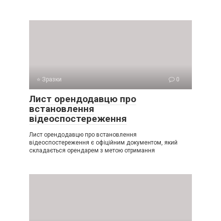
⭐ Зразки
0
Лист орендодавцю про
встановлення
відеоспостереження
Лист орендодавцю про встановлення
відеоспостереження є офіційним документом, який
складається орендарем з метою отримання