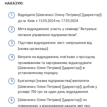
НАКАЗУЮ:
Відрядити [Шевченко Олену Петрівну] ([директор])
до м. Київ з 15.05.2024 по 17.05.2024.
Мета відрядження: участь у семінарі “Актуальні
питання управління підприємством”.
Підстава відрядження: лист-запрошення від
[назва організації].
Витрати на відрядження, пов’язані з проїздом,
проживанням та харчуванням, відшкодувати
[Шевченко Олені Петрівні] ([директор]) в
установленому порядку.
Бухгалтерії [назва підприємства] виплатити
[Шевченко Олені Петрівні] ([директор]) добові у
розмірі 700 грн за один день відрядження.
[Шевченко Олені Петрівні] ([директор]) по
поверненню з відрядження надати звіт про