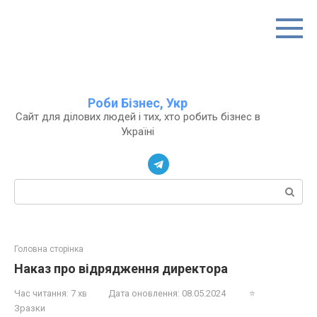
Перейти
до
вмісту
Роби Бізнес, Укр
Сайт для ділових людей і тих, хто робить бізнес в
Україні
Пошук:
Головна сторінка
Наказ про відрядження директора
Час читання:
7 хв
Дата оновлення:
08.05.2024
⭐
Зразки