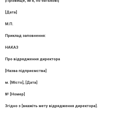
[Прізвище, ім’я, по батькові]
[Дата]
М.П.
Приклад заповнення:
НАКАЗ
Про відрядження директора
[Назва підприємства]
м. [Місто], [Дата]
№ [Номер]
Згідно з [вкажіть мету відрядження директора].