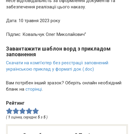
несе відповідальність за оформлення документів та
забезпечення реалізації цього наказу.
Дата: 10 травня 2023 року
Підпис: Ковальчук Олег Миколайович”
Завантажити шаблон ворд з прикладом
заповнення
Скачати на комп’ютер без реєстрації заповнений
українською приклад у форматі док (.doc)
Вам потрібен інший зразок? Оберіть онлайн необхідний
бланк на
сторінці
.
Рейтинг
(
1
оцінка, середнє
5
з
5
)