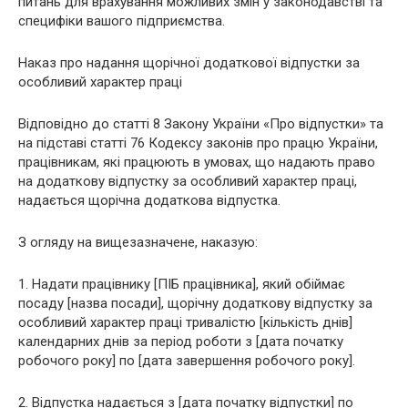
питань для врахування можливих змін у законодавстві та
специфіки вашого підприємства.
Наказ про надання щорічної додаткової відпустки за
особливий характер праці
Відповідно до статті 8 Закону України «Про відпустки» та
на підставі статті 76 Кодексу законів про працю України,
працівникам, які працюють в умовах, що надають право
на додаткову відпустку за особливий характер праці,
надається щорічна додаткова відпустка.
З огляду на вищезазначене, наказую:
1. Надати працівнику [ПІБ працівника], який обіймає
посаду [назва посади], щорічну додаткову відпустку за
особливий характер праці тривалістю [кількість днів]
календарних днів за період роботи з [дата початку
робочого року] по [дата завершення робочого року].
2. Відпустка надається з [дата початку відпустки] по