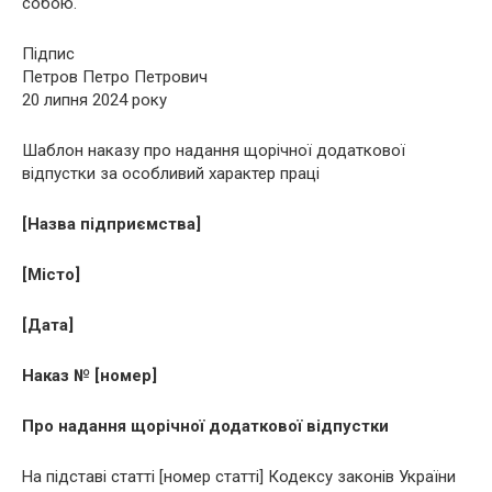
собою.
Підпис
Петров Петро Петрович
20 липня 2024 року
Шаблон наказу про надання щорічної додаткової
відпустки за особливий характер праці
[Назва підприємства]
[Місто]
[Дата]
Наказ № [номер]
Про надання щорічної додаткової відпустки
На підставі статті [номер статті] Кодексу законів України