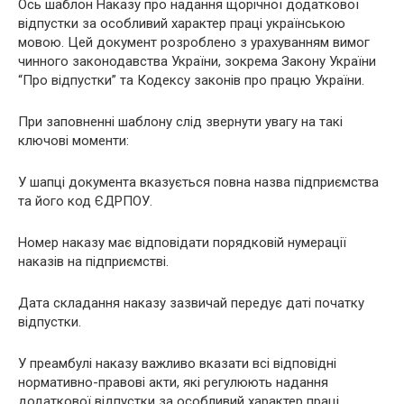
Ось шаблон Наказу про надання щорічної додаткової
відпустки за особливий характер праці українською
мовою. Цей документ розроблено з урахуванням вимог
чинного законодавства України, зокрема Закону України
“Про відпустки” та Кодексу законів про працю України.
При заповненні шаблону слід звернути увагу на такі
ключові моменти:
У шапці документа вказується повна назва підприємства
та його код ЄДРПОУ.
Номер наказу має відповідати порядковій нумерації
наказів на підприємстві.
Дата складання наказу зазвичай передує даті початку
відпустки.
У преамбулі наказу важливо вказати всі відповідні
нормативно-правові акти, які регулюють надання
додаткової відпустки за особливий характер праці.