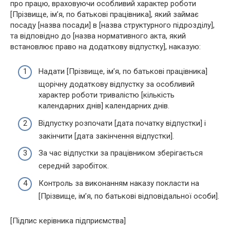
про працю, враховуючи особливий характер роботи
[Прізвище, ім’я, по батькові працівника], який займає
посаду [назва посади] в [назва структурного підрозділу],
та відповідно до [назва нормативного акта, який
встановлює право на додаткову відпустку], наказую:
Надати [Прізвище, ім’я, по батькові працівника]
щорічну додаткову відпустку за особливий
характер роботи тривалістю [кількість
календарних днів] календарних днів.
Відпустку розпочати [дата початку відпустки] і
закінчити [дата закінчення відпустки].
За час відпустки за працівником зберігається
середній заробіток.
Контроль за виконанням наказу покласти на
[Прізвище, ім’я, по батькові відповідальної особи].
[Підпис керівника підприємства]