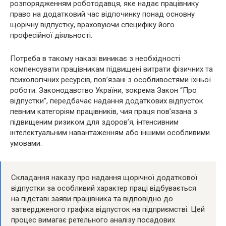
розпорядженням роботодавця, яке надає працівнику
право на додатковий час відпочинку понад основну
щорічну відпустку, враховуючи специфіку його
професійної діяльності.
Потреба в такому наказі виникає з необхідності
компенсувати працівникам підвищені витрати фізичних та
психологічних ресурсів, пов’язані з особливостями їхньої
роботи. Законодавство України, зокрема Закон “Про
відпустки”, передбачає надання додаткових відпусток
певним категоріям працівників, чия праця пов’язана з
підвищеним ризиком для здоров’я, інтенсивним
інтелектуальним навантаженням або іншими особливими
умовами.
Складання наказу про надання щорічної додаткової
відпустки за особливий характер праці відбувається
на підставі заяви працівника та відповідно до
затвердженого графіка відпусток на підприємстві. Цей
процес вимагає ретельного аналізу посадових