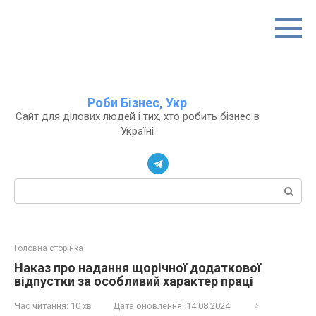
Перейти
до
вмісту
Роби Бізнес, Укр
Сайт для ділових людей і тих, хто робить бізнес в
Україні
Пошук:
Головна сторінка
Наказ про надання щорічної додаткової
відпустки за особливий характер праці
Час читання:
10 хв
Дата оновлення:
14.08.2024
⭐