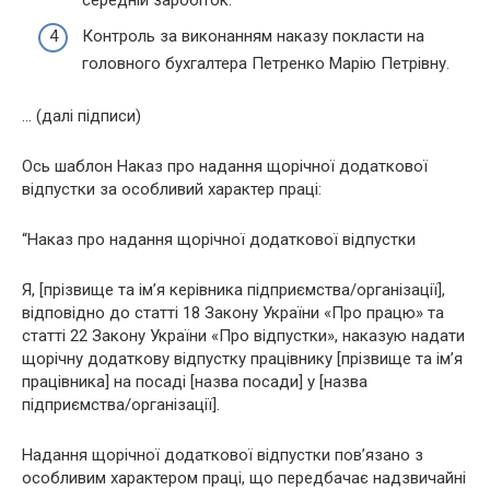
Контроль за виконанням наказу покласти на
головного бухгалтера Петренко Марію Петрівну.
… (далі підписи)
Ось шаблон Наказ про надання щорічної додаткової
відпустки за особливий характер праці:
“Наказ про надання щорічної додаткової відпустки
Я, [прізвище та ім’я керівника підприємства/організації],
відповідно до статті 18 Закону України «Про працю» та
статті 22 Закону України «Про відпустки», наказую надати
щорічну додаткову відпустку працівнику [прізвище та ім’я
працівника] на посаді [назва посади] у [назва
підприємства/організації].
Надання щорічної додаткової відпустки пов’язано з
особливим характером праці, що передбачає надзвичайні