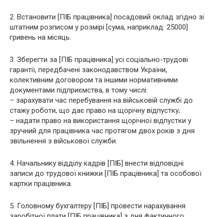
2. Встановити [ПІБ працівника] посадовий оклад згідно зі
штатним розписом у розмірі [сума, наприклад: 25000]
гривень на місяць.
3. Зберегти за [ПІБ працівника] усі соціально-трудові
гарантії, передбачені законодавством України,
колективним договором та іншими нормативними
документами підприємства, в тому числі:
– зарахувати час перебування на військовій службі до
стажу роботи, що дає право на щорічну відпустку;
– надати право на використання щорічної відпустки у
зручний для працівника час протягом двох років з дня
звільнення з військової служби.
4. Начальнику відділу кадрів [ПІБ] внести відповідні
записи до трудової книжки [ПІБ працівника] та особової
картки працівника.
5. Головному бухгалтеру [ПІБ] провести нарахування
заробітної плати [ПІБ працівника] з дня фактичного