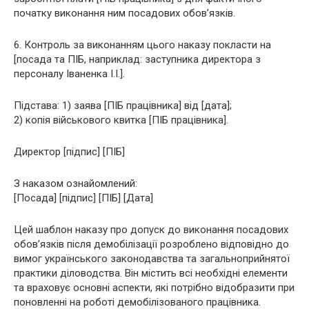
початку виконання ним посадових обов’язків.
6. Контроль за виконанням цього наказу покласти на
[посада та ПІБ, наприклад: заступника директора з
персоналу Іваненка І.І.].
Підстава: 1) заява [ПІБ працівника] від [дата];
2) копія військового квитка [ПІБ працівника].
Директор [підпис] [ПІБ]
З наказом ознайомлений:
[Посада] [підпис] [ПІБ] [Дата]
Цей шаблон наказу про допуск до виконання посадових
обов’язків після демобілізації розроблено відповідно до
вимог українського законодавства та загальноприйнятої
практики діловодства. Він містить всі необхідні елементи
та враховує основні аспекти, які потрібно відобразити при
поновленні на роботі демобілізованого працівника.