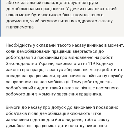
або як загальний наказ, що стосується групи
демобілізованих працівників. У деяких випадках такий
наказ може бути частиною більш комплексного
документа, який регулює питання кадрового складу
підприємства.
Необхідність у складанні такого наказу виникає в момент,
коли демобілізований працівник звертається до
роботодавця з проханням про відновлення на роботі.
Законодавство України, зокрема стаття 119 Кодексу
законів про працю, гарантує збереження місця роботи та
посади за працівниками, призваними на військову службу
за призовом під час мобілізації. Тому роботодавець
зобов’язаний видати такий наказ не пізніше наступного
робочого дня з моменту звернення працівника.
Вимоги до наказу про допуск до виконання посадових
обов’язків після демобілізації включають чітке
зазначення підстав для його видання, тобто факту
демобілізації працівника, дати початку виконання