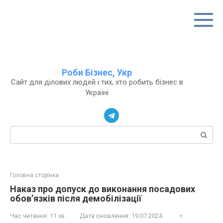
Перейти
до
вмісту
Роби Бізнес, Укр
Сайт для ділових людей і тих, хто робить бізнес в
Україні
Пошук:
Головна сторінка
Наказ про допуск до виконання посадових
обов’язків після демобілізації
Час читання:
11 хв
Дата оновлення:
19.07.2024
⭐