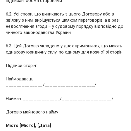
підписані обома сторонами.
6.2. Усі спори, що виникають з цього Договору або в
зв’язку з ним, вирішуються шляхом переговорів, а в разі
недосягнення згоди – у судовому порядку відповідно до
чинного законодавства України.
6.3. Цей Договір укладено у двох примірниках, що мають
однакову юридичну силу, по одному для кожної зі сторін.
Підписи сторін:
Наймодавець:
______________/___________________/
Наймач: ______________/___________________/
Договір майнового найму
Місто [Місто], [Дата]