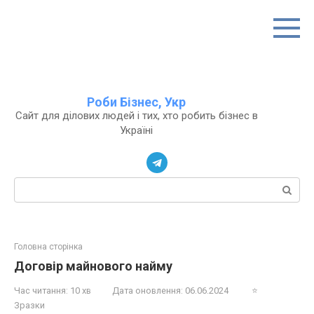
Перейти
до
вмісту
Роби Бізнес, Укр
Сайт для ділових людей і тих, хто робить бізнес в
Україні
Пошук:
Головна сторінка
Договір майнового найму
Час читання:
10 хв
Дата оновлення:
06.06.2024
⭐
Зразки