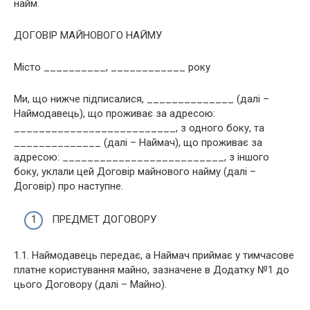
найм.
ДОГОВІР МАЙНОВОГО НАЙМУ
Місто __________, ____________ року
Ми, що нижче підписалися, ______________ (далі –
Наймодавець), що проживає за адресою:
__________________________, з одного боку, та
______________ (далі – Наймач), що проживає за
адресою: __________________________, з іншого
боку, уклали цей Договір майнового найму (далі –
Договір) про наступне.
ПРЕДМЕТ ДОГОВОРУ
1.1. Наймодавець передає, а Наймач приймає у тимчасове
платне користування майно, зазначене в Додатку №1 до
цього Договору (далі – Майно).