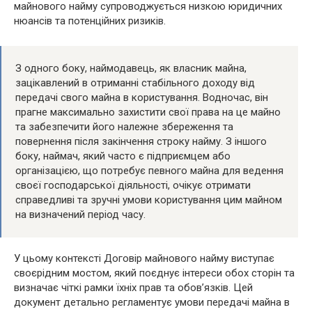
майнового найму супроводжується низкою юридичних
нюансів та потенційних ризиків.
З одного боку, наймодавець, як власник майна,
зацікавлений в отриманні стабільного доходу від
передачі свого майна в користування. Водночас, він
прагне максимально захистити свої права на це майно
та забезпечити його належне збереження та
повернення після закінчення строку найму. З іншого
боку, наймач, який часто є підприємцем або
організацією, що потребує певного майна для ведення
своєї господарської діяльності, очікує отримати
справедливі та зручні умови користування цим майном
на визначений період часу.
У цьому контексті Договір майнового найму виступає
своєрідним мостом, який поєднує інтереси обох сторін та
визначає чіткі рамки їхніх прав та обов’язків. Цей
документ детально регламентує умови передачі майна в