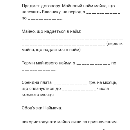
Предмет договору: Майновий найм майна, що
належить Власнику, на період з _____________
по _____________.
Майно, що надається в найм:
_______________________________________
________________________________ (перелік
майна, що надається в найм)
Термін майнового найму: з _____________ по
_____________.
Орендна плата: _____________ грн. на місяць,
що сплачується до _____________ числа
кожного місяця.
Обов’язки Наймача:
використовувати майно лише за призначенням;