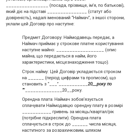
________________ (посада, прізвище, ім’я, по батькові),
який діє на підставі _______________ (статут або
довіреність), надалі іменований “Наймач”, з іншої сторони,
уклали цей Договір про наступне:
Предмет Договору: Наймодавець передає, а
Наймач приймає у строкове платне користування
наступне майно: __________________ (опис
майна, що передається в найм, його
характеристики, місцезнаходження тощо).
Строк найму: Цей Договір укладається строком
на ______ (період цифрами та прописом), що
становить з “___”___________
20__року по
“
“______________20__року.
Орендна плата: Наймач зобов’язується
сплачувати Наймодавцю орендну плату в розмірі
___________ гривень за місяць/квартал/рік
(потрібне підкреслити). Орендна плата
сплачується в строк до ______ числа місяця,
наступного за розрахунковим, шляхом