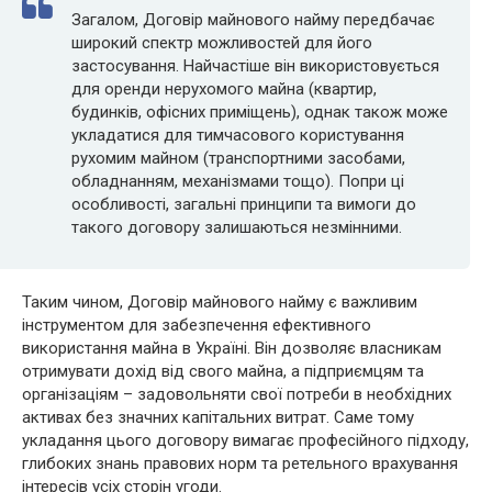
Загалом, Договір майнового найму передбачає
широкий спектр можливостей для його
застосування. Найчастіше він використовується
для оренди нерухомого майна (квартир,
будинків, офісних приміщень), однак також може
укладатися для тимчасового користування
рухомим майном (транспортними засобами,
обладнанням, механізмами тощо). Попри ці
особливості, загальні принципи та вимоги до
такого договору залишаються незмінними.
Таким чином, Договір майнового найму є важливим
інструментом для забезпечення ефективного
використання майна в Україні. Він дозволяє власникам
отримувати дохід від свого майна, а підприємцям та
організаціям – задовольняти свої потреби в необхідних
активах без значних капітальних витрат. Саме тому
укладання цього договору вимагає професійного підходу,
глибоких знань правових норм та ретельного врахування
інтересів усіх сторін угоди.