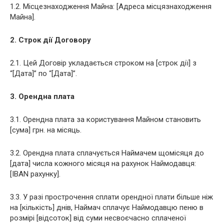
1.2. Місцезнаходження Майна: [Адреса місцязнаходження
Майна].
2. Строк дії Договору
2.1. Цей Договір укладається строком на [строк дії] з
“[Дата]” по “[Дата]”.
3. Орендна плата
3.1. Орендна плата за користування Майном становить
[сума] грн. на місяць.
3.2. Орендна плата сплачується Наймачем щомісяця до
[дата] числа кожного місяця на рахунок Наймодавця:
[IBAN рахунку].
3.3. У разі прострочення сплати орендної плати більше ніж
на [кількість] днів, Наймач сплачує Наймодавцю пеню в
розмірі [відсоток] від суми несвоєчасно сплаченої