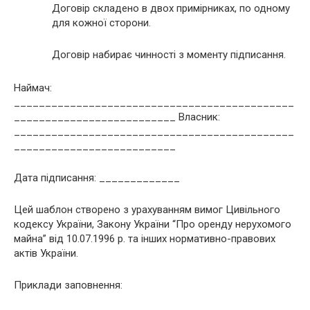
Договір складено в двох примірниках, по одному
для кожної сторони.
Договір набирає чинності з моменту підписання.
Наймач:
_____________________________________________
__________________________ Власник:
_____________________________________________
__________________________
Дата підписання: _____________
Цей шаблон створено з урахуванням вимог Цивільного
кодексу України, Закону України “Про оренду нерухомого
майна” від 10.07.1996 р. та інших нормативно-правових
актів України.
Приклади заповнення: