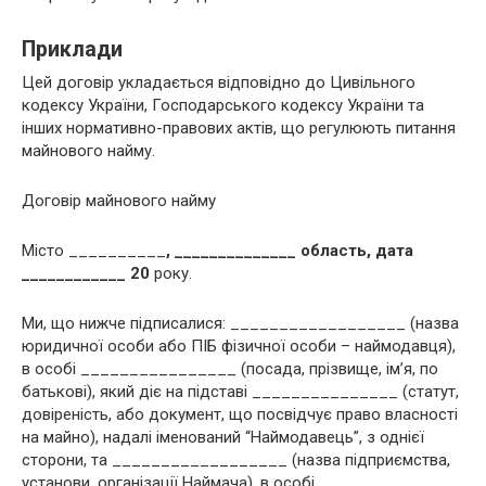
Приклади
Цей договір укладається відповідно до Цивільного
кодексу України, Господарського кодексу України та
інших нормативно-правових актів, що регулюють питання
майнового найму.
Договір майнового найму
Місто __________
, ______________ область, дата
____________ 20
року.
Ми, що нижче підписалися: __________________ (назва
юридичної особи або ПІБ фізичної особи – наймодавця),
в особі ________________ (посада, прізвище, ім’я, по
батькові), який діє на підставі _______________ (статут,
довіреність, або документ, що посвідчує право власності
на майно), надалі іменований “Наймодавець”, з однієї
сторони, та __________________ (назва підприємства,
установи, організації Наймача), в особі