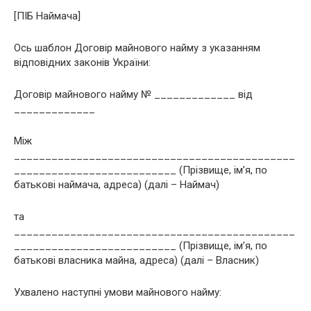
[ПІБ Наймача]
Ось шаблон Договір майнового найму з указанням
відповідних законів України:
Договір майнового найму № _____________ від
_____________
Між
_____________________________________________
__________________________ (Прізвище, ім’я, по
батькові наймача, адреса) (далі – Наймач)
та
_____________________________________________
__________________________ (Прізвище, ім’я, по
батькові власника майна, адреса) (далі – Власник)
Ухвалено наступні умови майнового найму: