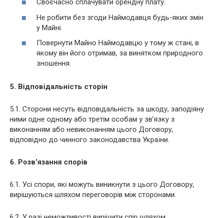
Своєчасно сплачувати орендну плату.
Не робити без згоди Наймодавця будь-яких змін
у Майні.
Повернути Майно Наймодавцю у тому ж стані, в
якому він його отримав, за винятком природного
зношення.
5. Відповідальність сторін
5.1. Сторони несуть відповідальність за шкоду, заподіяну
ними одне одному або третім особам у зв’язку з
виконанням або невиконанням цього Договору,
відповідно до чинного законодавства України.
6. Розв’язання спорів
6.1. Усі спори, які можуть виникнути з цього Договору,
вирішуються шляхом переговорів між сторонами.
6.2. У разі неможливості вирішити спір шляхом