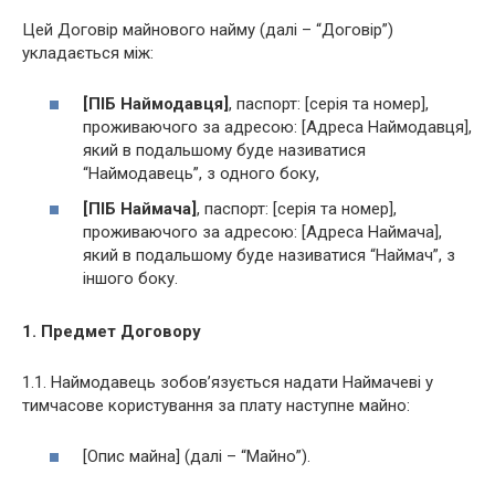
Цей Договір майнового найму (далі – “Договір”)
укладається між:
[ПІБ Наймодавця]
, паспорт: [серія та номер],
проживаючого за адресою: [Адреса Наймодавця],
який в подальшому буде називатися
“Наймодавець”, з одного боку,
[ПІБ Наймача]
, паспорт: [серія та номер],
проживаючого за адресою: [Адреса Наймача],
який в подальшому буде називатися “Наймач”, з
іншого боку.
1. Предмет Договору
1.1. Наймодавець зобов’язується надати Наймачеві у
тимчасове користування за плату наступне майно:
[Опис майна] (далі – “Майно”).