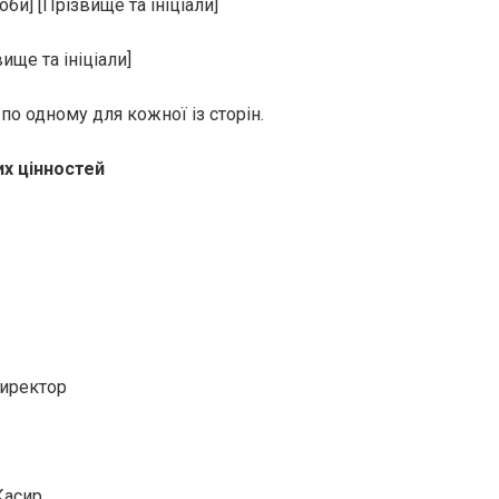
би] [Прізвище та ініціали]
ище та ініціали]
по одному для кожної із сторін.
х цінностей
Директор
Касир