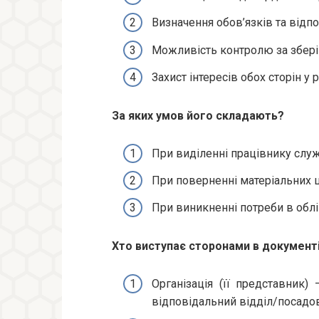
Визначення обов’язків та відпо
Можливість контролю за збері
Захист інтересів обох сторін у 
За яких умов його складають?
При виділенні працівнику служ
При поверненні матеріальних ці
При виникненні потреби в облі
Хто виступає сторонами в документ
Організація (її представник) 
відповідальний відділ/посадов