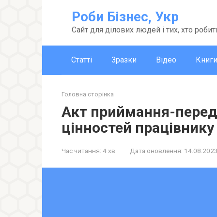
Перейти
Роби Бізнес, Укр
до
вмісту
Сайт для ділових людей і тих, хто робит
Статті
Зразки
Відео
Книг
Головна сторінка
Акт приймання-перед
цінностей працівнику
Час читання:
4 хв
Дата оновлення:
14.08.202