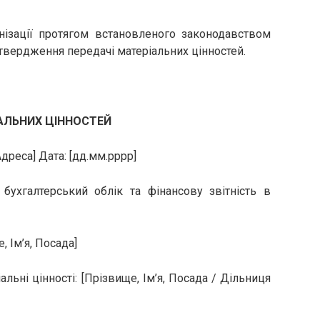
нізації протягом встановленого законодавством
твердження передачі матеріальних цінностей.
АЛЬНИХ ЦІННОСТЕЙ
Адреса] Дата: [дд.мм.рррр]
бухгалтерський облік та фінансову звітність в
, Ім’я, Посада]
льні цінності: [Прізвище, Ім’я, Посада / Дільниця