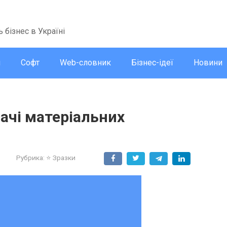
ь бізнес в Україні
и
Софт
Web-словник
Бізнес-ідеї
Новини
ачі матеріальних
3
Рубрика:
⭐ Зразки