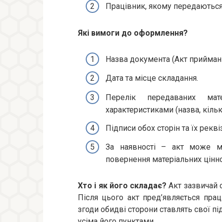
Працівник, якому передаються 
Які вимоги до оформлення?
Назва документа (Акт прийманн
Дата та місце складання.
Перелік передаваних мат
характеристиками (назва, кількі
Підписи обох сторін та їх рекві
За наявності – акт може мі
повернення матеріальних цінно
Хто і як його складає?
Акт зазвичай с
Після цього акт пред’являється прац
згоди обидві сторони ставлять свої п
усіма його пунктами.