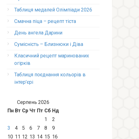
Таблиця медалей Олімпіади 2026
Смачна піца – рецепт тіста
День ангела Дарини
Сумісність – Близнюки і Діва
Класичний рецепт маринованих
огірків
Таблиця поєднання кольорів в
інтер’єрі
Серпень 2026
Пн
Вт
Ср
Чт
Пт
Сб
Нд
1
2
3
4
5
6
7
8
9
10
11
12
13
14
15
16