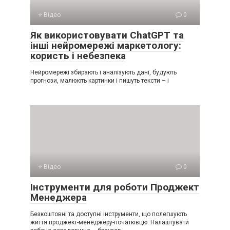
⭐ Відео
0
Як використовувати ChatGPT та
інші нейромережі маркетологу:
користь і небезпека
Нейромережі збирають і аналізують дані, будують
прогнози, малюють картинки і пишуть тексти – і
⭐ Відео
0
Інструменти для роботи Проджект
Менеджера
Безкоштовні та доступні інструменти, що полегшують
життя проджект-менеджеру-початківцю: Налаштувати