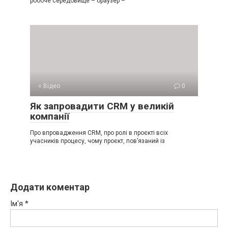
робоче середовище – браузер –
⭐ Відео
0
Як запровадити CRM у великій
компанії
Про впровадження CRM, про ролі в проєкті всіх
учасників процесу, чому проєкт, пов’язаний із
Додати коментар
Ім'я
*