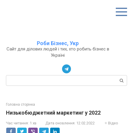
Перейти
до
вмісту
Роби Бізнес, Укр
Сайт для ділових людей і тих, хто робить бізнес в
Україні
Пошук:
Головна сторінка
Низькобюджетний маркетинг у 2022
Час читання:
1 хв
Дата оновлення:
12.02.2022
⭐ Відео