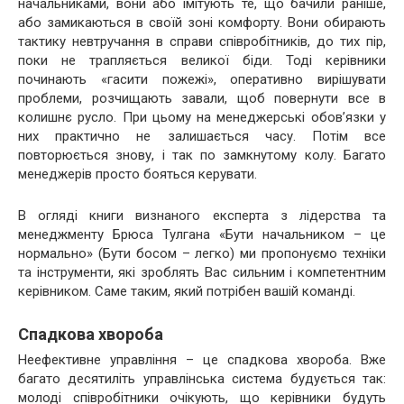
начальниками, вони або імітують те, що бачили раніше,
або замикаються в своїй зоні комфорту. Вони обирають
тактику невтручання в справи співробітників, до тих пір,
поки не трапляється великої біди. Тоді керівники
починають «гасити пожежі», оперативно вирішувати
проблеми, розчищають завали, щоб повернути все в
колишнє русло. При цьому на менеджерські обов’язки у
них практично не залишається часу. Потім все
повторюється знову, і так по замкнутому колу. Багато
менеджерів просто бояться керувати.
В огляді книги визнаного експерта з лідерства та
менеджменту Брюса Тулгана «Бути начальником – це
нормально» (Бути босом – легко) ми пропонуємо техніки
та інструменти, які зроблять Вас сильним і компетентним
керівником. Саме таким, який потрібен вашій команді.
Спадкова хвороба
Неефективне управління – це спадкова хвороба. Вже
багато десятиліть управлінська система будується так:
молоді співробітники очікують, що керівники будуть