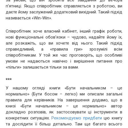
за умови, що він зробить все завдання до вечора
п’ятниці. Якщо співробітник справляється з роботою, ви
даєте йому заслужений додатковий вихідний. Такий підхід
називається «Win-Win».
Співробітник хоче власний кабінет, інший графік роботи,
нові функціональні обов’язки – чудово, надайте йому їх,
але розкажіть, що ви хочете від нього. Такий підхід
справедливий, а «правила гри» зрозумілі всім
співробітникам. У той же час проговоріть, що особливі
умови не надаються навічно і вирішення питання про
«пільги» залишається тільки за вами.
***
У нашому огляді книги «Бути начальником – це
нормально» (Бути босом – легко) ми описали загальні
правила для керівників. На завершення додамо, що в
книзі «Бути начальником – це нормально» автор
докладно розповів, як застосовувати ці інструменти в
конкретних ситуаціях.
Рекомендуємо придбати
цю книгу
та дослідити її більш детально. Там ще багато всього