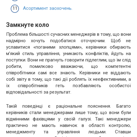
Асортимент заохочень.
Замкнуте коло
Проблема більшості сучасних менеджерів в тому, що вони
надмірно хочуть подобатися оточуючим. Щоб не
уславитися «поганими хлопцями», керівники обирають
м’який стиль управління, уникають конфліктів, йдуть на
поступки. Вони не прагнуть говорити підлеглим, що їм слід
робити, помилково вважаючи, що компетентні
співробітники самі все знають. Керівники не віддають
собі звіту в тому, що такі дії роблять їх неефективними, а
їх співробітників геть позбавляють особистої
відповідальності за результат.
Такій поведінці є раціональне пояснення. Багато
керівників стали менеджерами лише тому, що вони були
відмінними фахівцями у своїй галузі. Такі менеджери
практично не мають навичок в області контролю,
менеджменту та управління людьми. Ставши