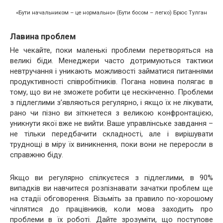
«Бути начальником – це нормально» (Бути босом – легко) Брюс Тулган
Лавина проблем
Не чекайте, поки маленькі проблеми перетворяться на
великі біди. Менеджери часто дотримуються тактики
невтручання і уникають можливості займатися питаннями
продуктивності співробітників. Погана новина полягає в
тому, що ви не зможете робити це нескінченно. Проблеми
з підлеглими з’являються регулярно, і якщо їх не лікувати,
рано чи пізно ви зіткнетеся з великою конфронтацією,
уникнути якої вже не вийти. Ваше управлінське завдання –
не тільки передбачити складності, але і вирішувати
труднощі в міру їх виникнення, поки вони не переросли в
справжню біду.
Якщо ви регулярно спілкуєтеся з підлеглими, в 90%
випадків ви навчитеся розпізнавати зачатки проблем ще
на стадії обговорення. Візьміть за правило по-хорошому
чіплятися до працівників, коли мова заходить про
проблеми в їх роботі. Дайте зрозуміти, що поступове