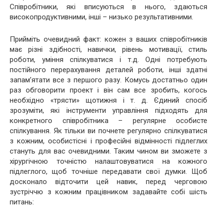
Співробітники, які вписуються в нього, здаються
високопродуктивними, інші – низько результативними.
Прийміть очевидний факт: кожен з ваших співробітників
має різні здібності, навички, рівень мотивації, стиль
роботи, уміння спілкуватися і т.д. Одні потребують
постійного перерахування деталей роботи, інші здатні
запам’ятати все з першого разу. Комусь достатньо один
раз обговорити проект і він сам все зробить, когось
необхідно «трясти» щотижня і т. д. Єдиний спосіб
зрозуміти, які інструменти управління підходять для
конкретного співробітника – регулярне особисте
спілкування. Як тільки ви почнете регулярно спілкуватися
з кожним, особистісні і професійні відмінності підлеглих
стануть для вас очевидними. Таким чином ви зможете з
хірургічною точністю налаштовуватися на кожного
підлеглого, щоб точніше передавати свої думки. Щоб
досконало відточити цей навик, перед черговою
зустріччю з кожним працівником задавайте собі шість
питань: