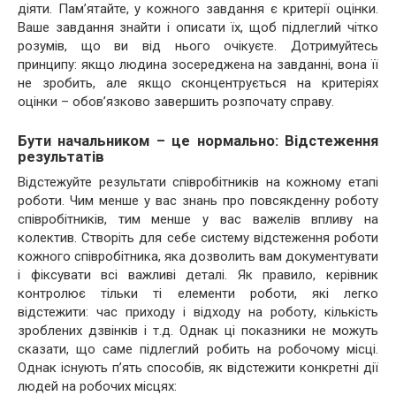
діяти. Пам’ятайте, у кожного завдання є критерії оцінки.
Ваше завдання знайти і описати їх, щоб підлеглий чітко
розумів, що ви від нього очікуєте. Дотримуйтесь
принципу: якщо людина зосереджена на завданні, вона її
не зробить, але якщо сконцентрується на критеріях
оцінки – обов’язково завершить розпочату справу.
Бути начальником – це нормально: Відстеження
результатів
Відстежуйте результати співробітників на кожному етапі
роботи. Чим менше у вас знань про повсякденну роботу
співробітників, тим менше у вас важелів впливу на
колектив. Створіть для себе систему відстеження роботи
кожного співробітника, яка дозволить вам документувати
і фіксувати всі важливі деталі. Як правило, керівник
контролює тільки ті елементи роботи, які легко
відстежити: час приходу і відходу на роботу, кількість
зроблених дзвінків і т.д. Однак ці показники не можуть
сказати, що саме підлеглий робить на робочому місці.
Однак існують п’ять способів, як відстежити конкретні дії
людей на робочих місцях: