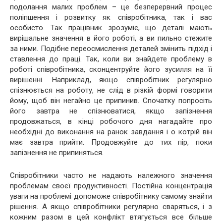
подолання малих проблем – це безперервний процес
поліпшення і розвитку як співробітника, так і вас
особисто. Так працівник зрозуміє, що деталі мають
вирішальне значення в його роботі, а ви пильно стежите
за ними. Подібне переосмислення деталей змінить підхід і
ставлення до праці. Так, коли ви знайдете проблему в
роботі співробітника, сконцентруйте його зусилля на її
вирішенні. Наприклад, якщо співробітник регулярно
спізнюється на роботу, не слід в різкій формі говорити
йому, щоб він негайно це припинив. Спочатку попросіть
його завтра не спізнюватися, якщо запізнення
продовжаться, в кінці робочого дня нагадайте про
необхідні до виконання на ранок завдання і о котрій він
має завтра прийти. Продовжуйте до тих пір, поки
запізнення не припиняться.
Співробітники часто не надають належного значення
проблемам своєї продуктивності. Постійна концентрація
уваги на проблемі допоможе співробітнику самому знайти
рішення. А якщо співробітники регулярно сваряться, і з
кожним разом в цей конфлікт втягується все більше