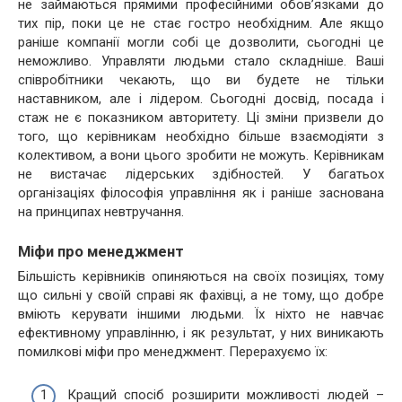
не займаються прямими професійними обов’язками до
тих пір, поки це не стає гостро необхідним. Але якщо
раніше компанії могли собі це дозволити, сьогодні це
неможливо. Управляти людьми стало складніше. Ваші
співробітники чекають, що ви будете не тільки
наставником, але і лідером. Сьогодні досвід, посада і
стаж не є показником авторитету. Ці зміни призвели до
того, що керівникам необхідно більше взаємодіяти з
колективом, а вони цього зробити не можуть. Керівникам
не вистачає лідерських здібностей. У багатьох
організаціях філософія управління як і раніше заснована
на принципах невтручання.
Міфи про менеджмент
Більшість керівників опиняються на своїх позиціях, тому
що сильні у своїй справі як фахівці, а не тому, що добре
вміють керувати іншими людьми. Їх ніхто не навчає
ефективному управлінню, і як результат, у них виникають
помилкові міфи про менеджмент. Перерахуємо їх:
Кращий спосіб розширити можливості людей –