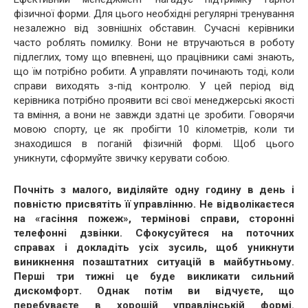
фізичної форми. Для цього необхідні регулярні тренування
незалежно від зовнішніх обставин. Сучасні керівники
часто роблять помилку. Вони не втручаються в роботу
підлеглих, тому що впевнені, що працівники самі знають,
що їм потрібно робити. А управляти починають тоді, коли
справи виходять з-під контролю. У цей період від
керівника потрібно проявити всі свої менеджерські якості
та вміння, а вони не завжди здатні це зробити. Говорячи
мовою спорту, це як пробігти 10 кілометрів, коли ти
знаходишся в поганій фізичній формі. Щоб цього
уникнути, сформуйте звичку керувати собою.
Почніть з малого, виділяйте одну годину в день і
повністю присвятіть її управлінню. Не відволікаєтеся
на «гасіння пожеж», термінові справи, сторонні
телефонні дзвінки. Сфокусуйтеся на поточних
справах і докладіть усіх зусиль, щоб уникнути
виникнення позаштатних ситуацій в майбутньому.
Перші три тижні це буде викликати сильний
дискомфорт. Однак потім ви відчуєте, що
перебуваєте в хорошій управлінській формі.