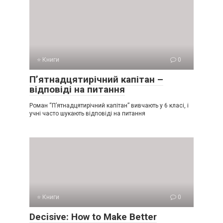
⭐ Книги
0
П’ятнадцятирічний капітан –
відповіді на питання
Роман “П’ятнадцятирічний капітан” вивчають у 6 класі, і
учні часто шукають відповіді на питання
⭐ Книги
0
Decisive: How to Make Better