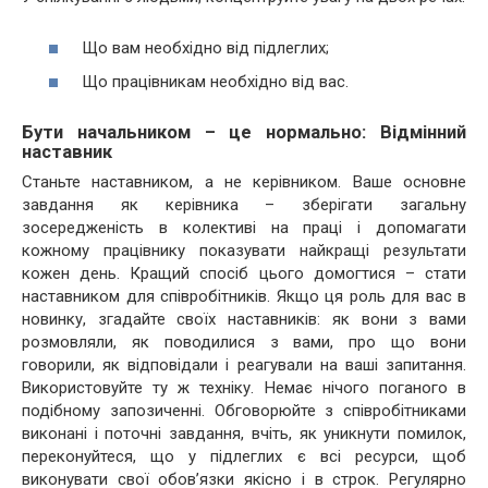
Що вам необхідно від підлеглих;
Що працівникам необхідно від вас.
Бути начальником – це нормально: Відмінний
наставник
Станьте наставником, а не керівником. Ваше основне
завдання як керівника – зберігати загальну
зосередженість в колективі на праці і допомагати
кожному працівнику показувати найкращі результати
кожен день. Кращий спосіб цього домогтися – стати
наставником для співробітників. Якщо ця роль для вас в
новинку, згадайте своїх наставників: як вони з вами
розмовляли, як поводилися з вами, про що вони
говорили, як відповідали і реагували на ваші запитання.
Використовуйте ту ж техніку. Немає нічого поганого в
подібному запозиченні. Обговорюйте з співробітниками
виконані і поточні завдання, вчіть, як уникнути помилок,
переконуйтеся, що у підлеглих є всі ресурси, щоб
виконувати свої обов’язки якісно і в строк. Регулярно