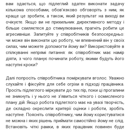
вам здається, що підлеглий здатен виконати задачу
кількома способами, обов’язково обговоріть з ним, як
краще це зробити, а також, який результат на виході ви
очікуєте. Якщо ви не прихильник директивного методу і
більше схиляєтеся до стимулювання, прагніть робити це
агресивніше. Запитуйте у співробітників безпосередньо:
чи може він виконати цю роботу, чи впевнений він у своїх
силах, чим можете допомогти йому ви? Використовуйте в
спілкуванні непрямі питання: як співробітник має намір
діяти, з чого планує починати роботу, якими будуть його
наступні кроки?
Далі попросіть співробітника поміркувати вголос. Уважно
слухайте і фіксуйте для себе огріхи в підході працівника.
Просіть підлеглого міркувати до тих пір, поки ці прогалини
не зникнуть і у нього не з’явиться чіткого і осмисленого
плану дій. Якщо робота підлеглого має на увазі творчість,
де складно окреслити критерії оцінки і роботи, зробіть
наступне. Поясніть співробітнику, чим йому користуватися
не можна і яких рішень приймати самостійно йому не слід.
Встановіть чіткі рамки, в яких працівник повинен буде