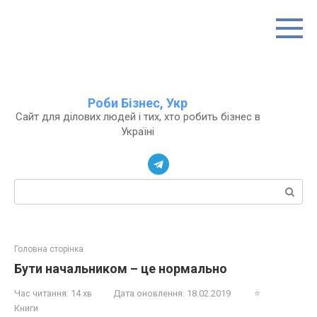
Перейти
до
вмісту
Роби Бізнес, Укр
Сайт для ділових людей і тих, хто робить бізнес в
Україні
Пошук:
Головна сторінка
Бути начальником – це нормально
Час читання:
14 хв
Дата оновлення:
18.02.2019
⭐
Книги