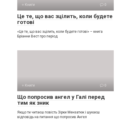
⭐ Книги
0
Це те, що вас зцілить, коли будете
готові
«Це те, що вас зцілить, коли будете готові» – книга
Бріанни Вест про період
⭐ Книги
0
Що попросив ангел у Галі перед
тим як зник
Якщо ти читаєш повість Зірки Мензатюк і шукаєш
відповідь на питання що попросив Ангел