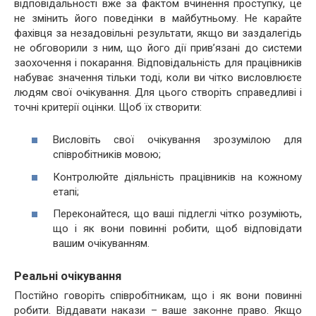
відповідальності вже за фактом вчинення проступку, це
не змінить його поведінки в майбутньому. Не карайте
фахівця за незадовільні результати, якщо ви заздалегідь
не обговорили з ним, що його дії прив’язані до системи
заохочення і покарання. Відповідальність для працівників
набуває значення тільки тоді, коли ви чітко висловлюєте
людям свої очікування. Для цього створіть справедливі і
точні критерії оцінки. Щоб їх створити:
Висловіть свої очікування зрозумілою для
співробітників мовою;
Контролюйте діяльність працівників на кожному
етапі;
Переконайтеся, що ваші підлеглі чітко розуміють,
що і як вони повинні робити, щоб відповідати
вашим очікуванням.
Реальні очікування
Постійно говоріть співробітникам, що і як вони повинні
робити. Віддавати накази – ваше законне право. Якщо