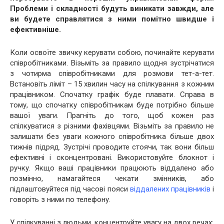
Проблеми і складності будуть виникати завжди, але
ви будете справлятися з ними помітно швидше і
ефективніше.
Коли освоїте звичку керувати собою, починайте керувати
співробітниками. Візьміть за правило щодня зустрічатися
з чотирма співробітниками для розмови тет-а-тет.
Встановіть ліміт – 15 хвилин часу на спілкування з кожним
працівником. Спочатку графік буде плавати. Справа в
тому, що спочатку співробітникам буде потрібно більше
вашої уваги. Прагніть до того, щоб кожен раз
спілкуватися з різними фахівцями. Візьміть за правило не
залишати без уваги кожного співробітника більше двох
тижнів підряд. Зустрічі проводите стоячи, так вони більш
ефективні і сконцентровані. Використовуйте блокнот і
ручку. Якщо ваші працівники працюють віддалено або
позмінно, намагайтеся чекати змінників, або
підлаштовуйтеся під часові пояси
віддалених працівників
і
говоріть з ними по телефону.
У спілкуванні з людьми, концентруйте увагу на двох речах: