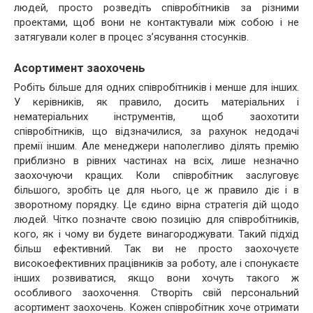
людей, просто розведіть співробітників за різними
проектами, щоб вони не контактували між собою і не
затягували колег в процес з’ясування стосунків.
Асортимент заохочень
Робіть більше для одних співробітників і менше для інших.
У керівників, як правило, досить матеріальних і
нематеріальних інструментів, щоб заохотити
співробітників, що відзначилися, за рахунок недодачі
премії іншим. Але менеджери наполегливо ділять премію
приблизно в рівних частинах на всіх, лише незначно
заохочуючи кращих. Коли співробітник заслуговує
більшого, зробіть це для нього, це ж правило діє і в
зворотному порядку. Це єдино вірна стратегія дій щодо
людей. Чітко позначте свою позицію для співробітників,
кого, як і чому ви будете винагороджувати. Такий підхід
більш ефективний. Так ви не просто заохочуєте
високоефективних працівників за роботу, але і спонукаєте
інших розвиватися, якщо вони хочуть такого ж
особливого заохочення. Створіть свій персональний
асортимент заохочень. Кожен співробітник хоче отримати