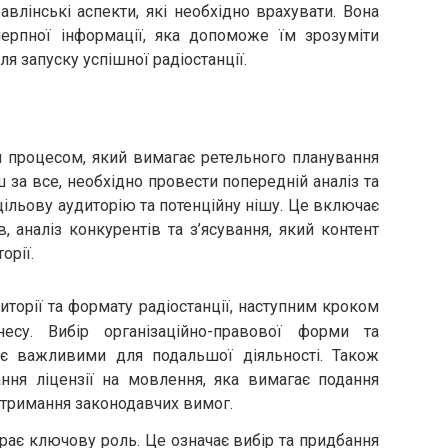
авлінські аспекти, які необхідно врахувати. Вона
ерпної інформації, яка допоможе їм зрозуміти
ля запуску успішної радіостанції.
м процесом, який вимагає ретельного планування
ш за все, необхідно провести попередній аналіз та
ільову аудиторію та потенційну нішу. Це включає
в, аналіз конкурентів та з’ясування, який контент
орії.
иторії та формату радіостанції, наступним кроком
есу. Вибір організаційно-правової форми та
 є важливими для подальшої діяльності. Також
ня ліцензії на мовлення, яка вимагає подання
отримання законодавчих вимог.
рає ключову роль. Це означає вибір та придбання