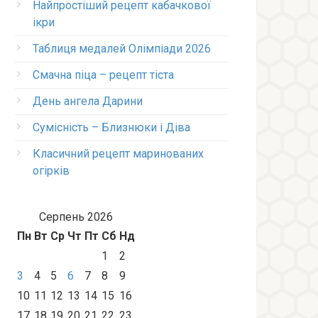
Найпростіший рецепт кабачкової
ікри
Таблиця медалей Олімпіади 2026
Смачна піца – рецепт тіста
День ангела Дарини
Сумісність – Близнюки і Діва
Класичний рецепт маринованих
огірків
Серпень 2026
Пн
Вт
Ср
Чт
Пт
Сб
Нд
1
2
3
4
5
6
7
8
9
10
11
12
13
14
15
16
17
18
19
20
21
22
23