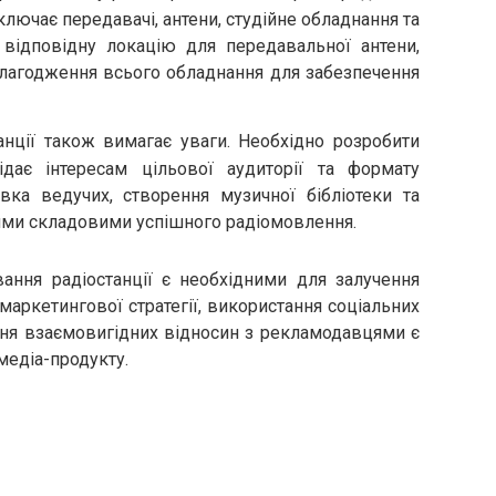
ключає передавачі, антени, студійне обладнання та
відповідну локацію для передавальної антени,
налагодження всього обладнання для забезпечення
анції також вимагає уваги. Необхідно розробити
ідає інтересам цільової аудиторії та формату
товка ведучих, створення музичної бібліотеки та
ими складовими успішного радіомовлення.
ання радіостанції є необхідними для залучення
маркетингової стратегії, використання соціальних
ня взаємовигідних відносин з рекламодавцями є
едіа-продукту.