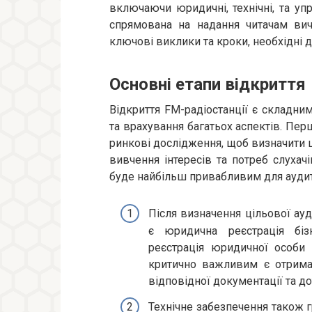
включаючи юридичні, технічні, та упр
спрямована на надання читачам вич
ключові виклики та кроки, необхідні д
Основні етапи відкриття
Відкриття FM-радіостанції є складни
та врахування багатьох аспектів. Пер
ринкові дослідження, щоб визначити ц
вивчення інтересів та потреб слухачі
буде найбільш привабливим для аудит
Після визначення цільової ауд
є юридична реєстрація бізн
реєстрація юридичної особи
критично важливим є отриман
відповідної документації та д
Технічне забезпечення також г