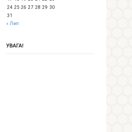
24
25
26
27
28
29
30
31
« Лип
УВАГА!