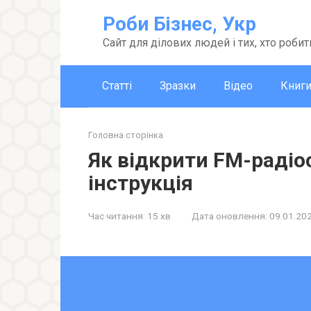
Перейти
Роби Бізнес, Укр
до
вмісту
Сайт для ділових людей і тих, хто робит
Статті
Зразки
Відео
Книг
Головна сторінка
Як відкрити FM-радіо
інструкція
Час читання:
15 хв
Дата оновлення:
09.01.20