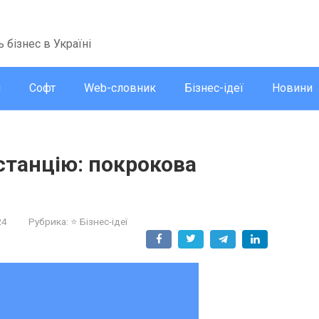
ь бізнес в Україні
и
Софт
Web-словник
Бізнес-ідеї
Новини
станцію: покрокова
24
Рубрика:
⭐ Бізнес-ідеї