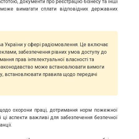
астотою, документи про реєстрацію бізнесу та інші
 може вимагати сплати відповідних державних
 України у сфері радіомовлення. Це включає
клами, забезпечення рівних умов доступу до
имання прав інтелектуальної власності та
, законодавство може встановлювати вимоги
у, встановлювати правила щодо передачі
щодо охорони праці, дотримання норм пожежної
сі ці аспекти важливі для забезпечення безпечної
анції.