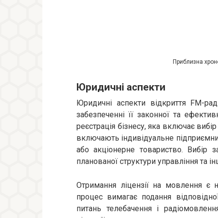
Приблизна хроно
Юридичні аспекти
Юридичні аспекти відкриття FM-раді
забезпеченні її законної та ефекти
реєстрація бізнесу, яка включає вибі
включають індивідуальне підприємни
або акціонерне товариство. Вибір за
планованої структури управління та ін
Отримання ліцензії на мовлення є
процес вимагає подання відповідно
питань телебачення і радіомовленн