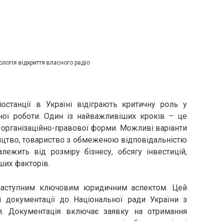
логія відкриття власного радіо
останції в Україні відіграють критичну роль у
вної роботи. Один із найважливіших кроків – це
р організаційно-правової форми. Можливі варіанти
цтво, товариство з обмеженою відповідальністю
лежить від розміру бізнесу, обсягу інвестицій,
ших факторів.
 наступним ключовим юридичним аспектом. Цей
ї документації до Національної ради України з
я. Документація включає заявку на отримання