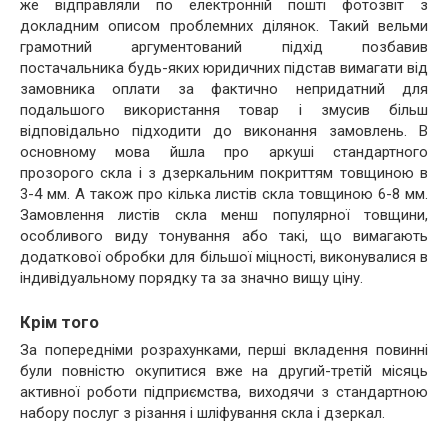
же відправляли по електронній пошті фотозвіт з
докладним описом проблемних ділянок. Такий вельми
грамотний аргументований підхід позбавив
постачальника будь-яких юридичних підстав вимагати від
замовника оплати за фактично непридатний для
подальшого використання товар і змусив більш
відповідально підходити до виконання замовлень. В
основному мова йшла про аркуші стандартного
прозорого скла і з дзеркальним покриттям товщиною в
3-4 мм. А також про кілька листів скла товщиною 6-8 мм.
Замовлення листів скла менш популярної товщини,
особливого виду тонування або такі, що вимагають
додаткової обробки для більшої міцності, виконувалися в
індивідуальному порядку та за значно вищу ціну.
Крім того
За попередніми розрахунками, перші вкладення повинні
були повністю окупитися вже на другий-третій місяць
активної роботи підприємства, виходячи з стандартною
набору послуг з різання і шліфування скла і дзеркал.