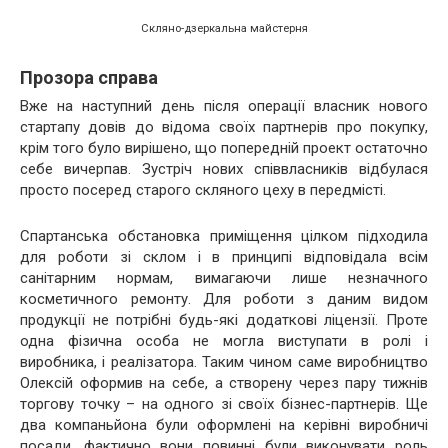
Скляно-дзеркальна майстерня
Прозора справа
Вже на наступний день після операції власник нового
стартапу довів до відома своїх партнерів про покупку,
крім того було вирішено, що попередній проект остаточно
себе вичерпав. Зустріч нових співвласників відбулася
просто посеред старого скляного цеху в передмісті.
Спартанська обстановка приміщення цілком підходила
для роботи зі склом і в принципі відповідала всім
санітарним нормам, вимагаючи лише незначного
косметичного ремонту. Для роботи з даним видом
продукції не потрібні будь-які додаткові ліцензії. Проте
одна фізична особа не могла виступати в ролі і
виробника, і реалізатора. Таким чином саме виробництво
Олексій оформив на себе, а створену через пару тижнів
торгову точку – на одного зі своїх бізнес-партнерів. Ще
два компаньйона були оформлені на керівні виробничі
посади, фактично вони повинні були виконувати роль