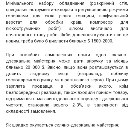
Мінімального набору обладнання (розкрійний стіл,
спеціальні інструменти-склорізи з регульованою ріжучими
головками для скла різної товщини, шліфувальний
верстат для обробки країв, компресор для
піскоструминних робіт) цілком вистачало для
початкового етапу робіт. Якби довелося купувати все це
новим, треба було б викласти близько $ 1500-2000.
При постійних замовленнях тільки одна скляно-
дзеркальна майстерня може дати виручку за місяць
близько 20 000 $. Звісно, якщо вона розташовується в
досить людному місці (наприклад, поблизу
господарського ринку, як в разі нашого героя). При цьому
зарплата продавця, в обов’язки якого, крім
безпосередньої реалізації, також входили прийом товару,
підтримання в магазині ідеального порядку і дзеркальної
чистоти, становила всього 2-3%, в залежності від
складності замовлення.
Як швидко окупається скляно-дзеркальна майстерня: