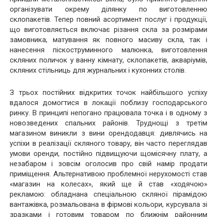
організувати окрему ділянку по виготовленню
склопакетів. Тепер повний асортимент послуг і продукції,
що виготовляється включає різання скла за розмірами
замовника, матування як повного масиву скла, так і
нанесення піскоструминного малюнка, виготовлення
скляних поличок у ванну кімнату, склопакетів, акваріумів,
скляних стільниць для журнальних і кухонних столів.
З трьох постійних відкритих точок найбільшого успіху
вдалося домогтися в локації поблизу господарського
ринку. В принципі непогано працювала точка і в одному з
новозведених спальних районів. Труднощі з третім
магазином виникли з вини орендодавця: дивлячись на
успіхи в реалізації скляного товару, він часто переглядав
умови оренди, постійно підвищуючи щомісячну плату, а
незабаром і зовсім оголосив про свій намір продати
приміщення. Альтернативою проблемної нерухомості став
«магазин на колесах», який ще й став «ходячою»
рекламою: обладнана спеціальною скляної пірамідою
вантажівка, розмальована в фірмові кольори, курсувала зі
зразками і готовим товаром по ближнім районним