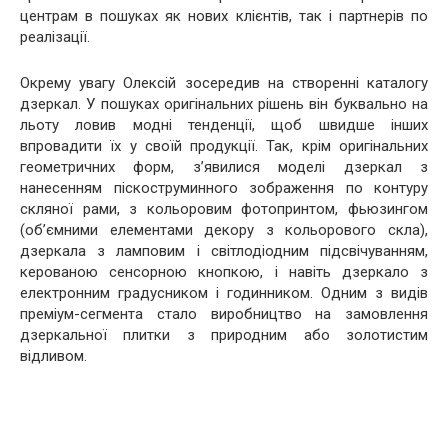
центрам в пошуках як нових клієнтів, так і партнерів по
реалізації.
Окрему увагу Олексій зосередив на створенні каталогу
дзеркал. У пошуках оригінальних рішень він буквально на
льоту ловив модні тенденції, щоб швидше інших
впровадити їх у своїй продукції. Так, крім оригінальних
геометричних форм, з’явилися моделі дзеркал з
нанесенням піскоструминного зображення по контуру
скляної рами, з кольоровим фотопринтом, фьюзингом
(об’ємними елементами декору з кольорового скла),
дзеркала з ламповим і світлодіодним підсвічуванням,
керованою сенсорною кнопкою, і навіть дзеркало з
електронним градусником і годинником. Одним з видів
преміум-сегмента стало виробництво на замовлення
дзеркальної плитки з природним або золотистим
відливом.