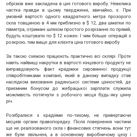
обрізків вже закладена в ціні готового виробу. Невелика
частка правди в цьому твердженні, звичайно, є. При
умовній вартості одного квадратного метра прозорого
скла товщиною в 4 мм приблизно в $ 12, два шматки по
півметра, отримані шляхом простого розрізання по прямій,
будуть коштувати по $ 12 кожен. І чим більше операцій з
розкрою, тим вище для клієнта ціна готового виробу.
За такою схемою працюють практично всі склярі. Проте
навіть найвищі накрутки в вартості кінцевого продукту не
виправдовують факт крадіжки сировинної продукції
співробітниками компанії, який в даному випадку став
наслідком виховання радянської системи цінностей, де
приємним бонусом до жебрацької зарплати служила
можливість потягнути з робочого місця будь-яку цінну
річ.
Розібралися з крадіями по-тихому, не привертаючи
місцеві органи правопорядку. Після повернення частини
ще не реалізованого скла і фінансових стягнень вони тут
же були звільнені, а в основному виробничому цеху і