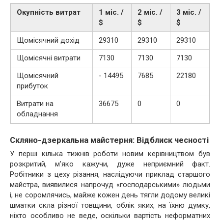
Окупність витрат
1 міс. /
2 міс. /
3 міс. /
$
$
$
Щомісячний дохід
29310
29310
29310
Щомісячні витрати
7130
7130
7130
Щомісячний
- 14495
7685
22180
прибуток
Витрати на
36675
0
0
обладнання
Скляно-дзеркальна майстерня: Відблиск чесності
У перші кілька тижнів роботи новим керівництвом був
розкритий, м’яко кажучи, дуже неприємний факт.
Робітники з цеху різання, наслідуючи приклад старшого
майстра, виявилися напрочуд «господарськими» людьми
і, не соромлячись, майже кожен день тягли додому великі
шматки скла різної товщини, облік яких, на їхню думку,
ніхто особливо не веде, оскільки вартість неформатних