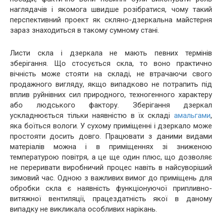
наглядачів і якомога швидше розібратися, чому такий
перспективний проект як скляно-дзеркальна майстерня
зараз знаходиться в такому сумному стані.
Листи скла і дзеркала не мають певних термінів
зберігання. Що стосується скла, то воно практично
вічність може стояти на складі, не втрачаючи свого
продажного вигляду, якщо випадково не потрапить під
вплив руйнівних сил природного, техногенного характеру
або людського фактору. Зберігання дзеркал
ускладнюється тільки наявністю в їх складі
амальгами
,
яка боїться вологи. У сухому приміщенні і дзеркало може
простояти досить довго. Працювати з даними видами
матеріалів можна і в приміщеннях зі зниженою
температурою повітря, а це ще один плюс, що дозволяє
не переривати виробничий процес навіть в найсуворіший
зимовий час. Одною з важливих вимог до приміщень для
обробки скла є наявність функціонуючої припливно-
витяжної вентиляції, працездатність якої в даному
випадку не викликала особливих нарікань.