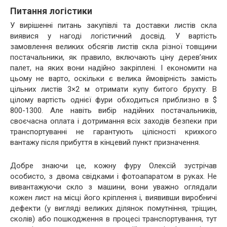
Питання логістики
У вирішенні питань закупівлі та доставки листів скла
виявися у нагоді логістичний досвід. У вартість
замовлення великих обсягів листів скла різної товщини
постачальники, як правило, включають ціну дерев’яних
палет, на яких вони надійно закріплені. І економити на
цьому не варто, оскільки є велика ймовірність замість
цільних листів 3×2 м отримати купу битого брухту. В
цілому вартість однієї фури обходиться приблизно в $
800-1300. Але навіть вибір надійних постачальників,
своєчасна оплата і дотримання всіх заходів безпеки при
транспортуванні не гарантують цілісності крихкого
вантажу після прибуття в кінцевий пункт призначення.
Добре знаючи це, кожну фуру Олексій зустрічав
особисто, з двома свідками і фотоапаратом в руках. Не
вивантажуючи скло з машини, вони уважно оглядали
кожен лист на місці його кріплення і, виявивши виробничі
дефекти (у вигляді великих ділянок помутніння, тріщин,
сколів) або пошкодження в процесі транспортування, тут