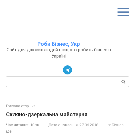
Перейти
до
вмісту
Роби Бізнес, Укр
Сайт для ділових людей і тих, хто робить бізнес в
Україні
Пошук:
Головна сторінка
Скляно-дзеркальна майстерня
Час читання:
10 хв
Дата оновлення:
27.06.2018
⭐ Бізнес-
ідеї