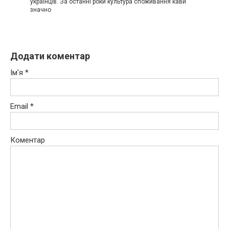
українців. За останні роки культура споживання кави
значно
Додати коментар
Ім'я
*
Email
*
Коментар