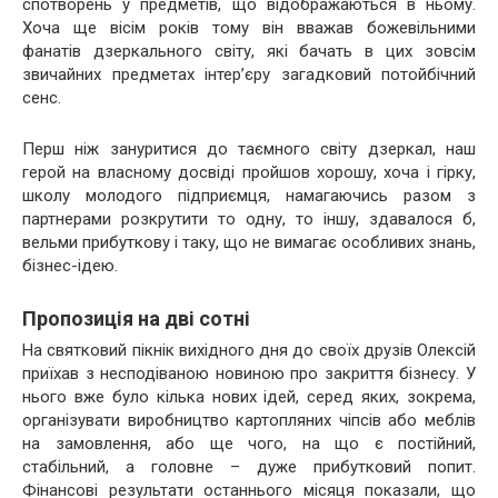
спотворень у предметів, що відображаються в ньому.
Хоча ще вісім років тому він вважав божевільними
фанатів дзеркального світу, які бачать в цих зовсім
звичайних предметах інтер’єру загадковий потойбічний
сенс.
Перш ніж зануритися до таємного світу дзеркал, наш
герой на власному досвіді пройшов хорошу, хоча і гірку,
школу молодого підприємця, намагаючись разом з
партнерами розкрутити то одну, то іншу, здавалося б,
вельми прибуткову і таку, що не вимагає особливих знань,
бізнес-ідею.
Пропозиція на дві сотні
На святковий пікнік вихідного дня до своїх друзів Олексій
приїхав з несподіваною новиною про закриття бізнесу. У
нього вже було кілька нових ідей, серед яких, зокрема,
організувати виробництво картопляних чіпсів або меблів
на замовлення, або ще чого, на що є постійний,
стабільний, а головне – дуже прибутковий попит.
Фінансові результати останнього місяця показали, що