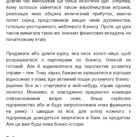
довгий час виношував ще більш екзотичні ідеї. Зокрема,
йому хотілося зайнятися також виробництвом вітражів,
реалізація яких обіцяла величезний прибуток, маючи
попит серед представників вищих чинів духовенства,
готельно-ресторанного, меблевого бізнесу. Проте, ця ідея
також вимагала таких же значних фінансових вкладень на
початковому етапі.
Продавати або ділити курку, яка несе золоті яйця, щоб
розрахуватися з партнерами по бізнесу, Олексій не
готовий. Але й відмовлятися від перспектив розвитку
справи – теж. Тому зараз, бажаючи залишатися в хороших
відносинах з усіма, йде активний пошук розумного бізнес-
рішення. Все ж і стартувати в якій-небудь справі одному
нелегко. Можливо, зі злагоджено працюючої команди
співзасновників визріє нове, більш серйозне
підприємство або ж буде запропонована нова франшиза
на ринку. І швидше за все, для успіху кожного з
підприємців доведеться звертатися в банк за кредитом.
Але це вже буде нова бізнес-історія.