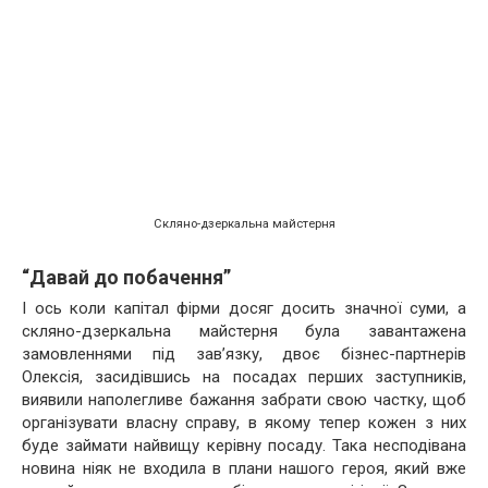
Скляно-дзеркальна майстерня
“Давай до побачення”
І ось коли капітал фірми досяг досить значної суми, а
скляно-дзеркальна майстерня була завантажена
замовленнями під зав’язку, двоє бізнес-партнерів
Олексія, засидівшись на посадах перших заступників,
виявили наполегливе бажання забрати свою частку, щоб
організувати власну справу, в якому тепер кожен з них
буде займати найвищу керівну посаду. Така несподівана
новина ніяк не входила в плани нашого героя, який вже