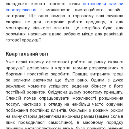
складської кімнаті торгової точки
встановили камери
спостереження
з можливістю дистанційного онлайн-
контролю. Ще одна камера в торговому залі служила
скоріше не для контролю роботи продавця, а для
моніторингу кількості клієнтів. Це потрібно було для
розуміння, наскільки вдало вибрано місце для реалізації
готової продукції.
Квартальний звіт
Уже перші півроку ефективної роботи на ринку скляної
продукції дозволили в короткі терміни розрахуватися з
боргами і пристойно заробити. Правда, витрачати гроші
за великим рахунком ще було рано. Одним з дуже
важливих моментів успішного ведення бізнесу є його
постійний розвиток. Слідуючи цьому золотому принципу,
Олексій почав опрацьовувати можливості розширення
послуг, частково з огляду на найбільш часто озвучені
побажання постійних клієнтів. Оскільки з кожним роком
на зміну старим дерев’яним віконним рамам (заміна скла в
яких проводилася самостійно), в масовому порядку
прийшли металопластикові вікна, було прийнято рішення