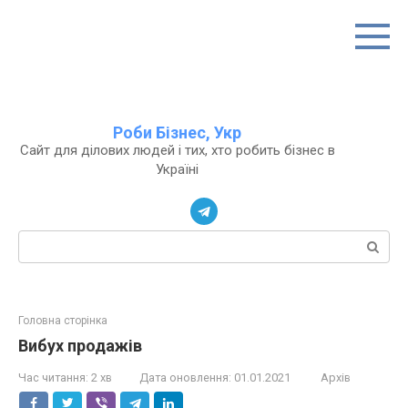
Перейти
до
вмісту
Роби Бізнес, Укр
Сайт для ділових людей і тих, хто робить бізнес в
Україні
Пошук:
Головна сторінка
Вибух продажів
Час читання:
2 хв
Дата оновлення:
01.01.2021
Архів