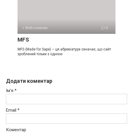
⭐ Web-словник
0
MFS
MFS (Made for Sape) – ця абревіатура означає, що сайт
зроблений тільки з однією
Додати коментар
Ім'я
*
Email
*
Коментар