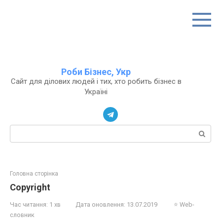
Перейти
до
вмісту
Роби Бізнес, Укр
Сайт для ділових людей і тих, хто робить бізнес в
Україні
Пошук:
Головна сторінка
Copyright
Час читання:
1 хв
Дата оновлення:
13.07.2019
⭐ Web-
словник