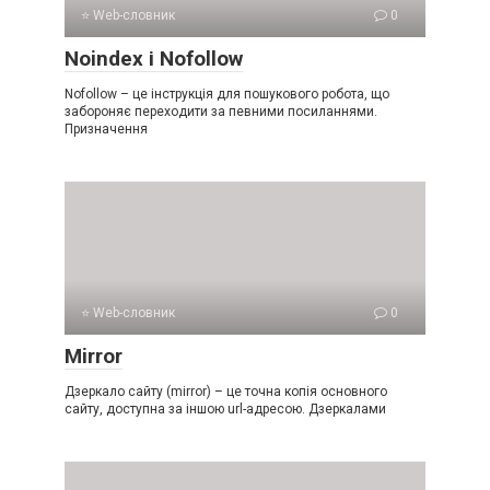
⭐ Web-словник
0
Noindex і Nofollow
Nofollow – це інструкція для пошукового робота, що
забороняє переходити за певними посиланнями.
Призначення
⭐ Web-словник
0
Mirror
Дзеркало сайту (mirror) – це точна копія основного
сайту, доступна за іншою url-адресою. Дзеркалами