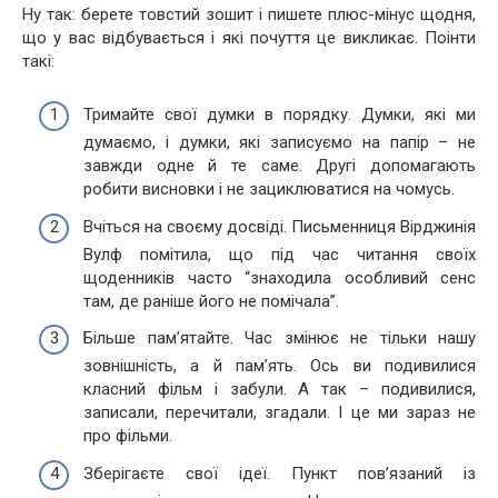
Ну так: берете товстий зошит і пишете плюс-мінус щодня,
що у вас відбувається і які почуття це викликає. Поінти
такі:
Тримайте свої думки в порядку. Думки, які ми
думаємо, і думки, які записуємо на папір – не
завжди одне й те саме. Другі допомагають
робити висновки і не зациклюватися на чомусь.
Вчіться на своєму досвіді. Письменниця Вірджинія
Вулф помітила, що під час читання своїх
щоденників часто “знаходила особливий сенс
там, де раніше його не помічала”.
Більше пам’ятайте. Час змінює не тільки нашу
зовнішність, а й пам’ять. Ось ви подивилися
класний фільм і забули. А так – подивилися,
записали, перечитали, згадали. І це ми зараз не
про фільми.
Зберігаєте свої ідеї. Пункт пов’язаний із