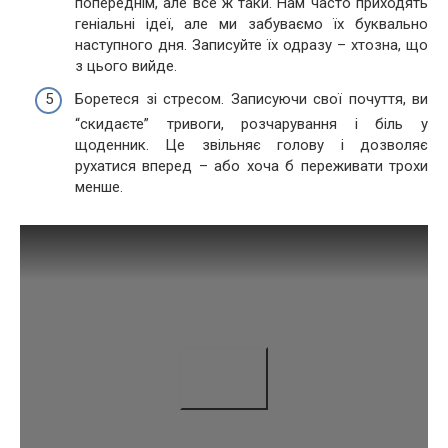
попереднім, але все ж таки. Нам часто приходять
геніальні ідеї, але ми забуваємо їх буквально
наступного дня. Записуйте їх одразу – хтозна, що
з цього вийде.
Боретеся зі стресом. Записуючи свої почуття, ви
“скидаєте” тривоги, розчарування і біль у
щоденник. Це звільняє голову і дозволяє
рухатися вперед – або хоча б переживати трохи
менше.