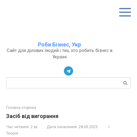
Перейти
до
вмісту
Роби Бізнес, Укр
Сайт для ділових людей і тих, хто робить бізнес в
Україні
Пошук:
Головна сторінка
Засіб від вигорання
Час читання:
2 хв
Дата оновлення:
28.03.2023
⭐
Теорія