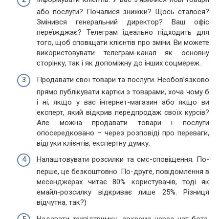
або послуги? Почалися знижки? Щось сталося?
Змінився генеральний директор? Ваш офіс
переїжджає? Телеграм ідеально підходить для
того, щоб сповіщати клієнтів про зміни. Ви можете
використовувати телеграм-канал як основну
сторінку, так і як допоміжну до інших соцмереж.
Продавати свої товари та послуги. Необов’язково
прямо публікувати картки з товарами, хоча чому б
і ні, якщо у вас інтернет-магазин або якщо ви
експерт, який відкрив передпродаж своїх курсів?
Але можна продавати товари і послуги
опосередковано – через розповіді про переваги,
відгуки клієнтів, експертну думку.
Налаштовувати розсилки та смс-сповіщення. По-
перше, це безкоштовно. По-друге, повідомлення в
месенджерах читає 80% користувачів, тоді як
емайл-розсилку відкриває лише 25%. Різниця
відчутна, так?)
Надавати техпідтримку, зокрема через чат-бота.