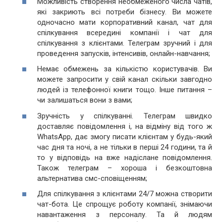
Можливість створення необмеженого числа чатів,
які закриють всі потреби бізнесу. Ви можете
одночасно мати корпоративний канал, чат для
спілкування всередині компанії і чат для
спілкування з клієнтами. Телеграм зручний і для
проведення запусків, інтенсивів, онлайн-навчання;
Немає обмежень за кількістю користувачів. Ви
можете запросити у свій канал скільки завгодно
людей із телефонної книги тощо. Інше питання –
чи залишаться вони з вами;
Зручність у спілкуванні. Телеграм швидко
доставляє повідомлення і, на відміну від того ж
WhatsApp, дає змогу писати клієнтам у будь-який
час дня та ночі, а не тільки в перші 24 години, та й
то у відповідь на вже надіслане повідомлення.
Також телеграм – хороша і безкоштовна
альтернатива смс-сповіщенням;
Для спілкування з клієнтами 24/7 можна створити
чат-бота. Це спрощує роботу компанії, знімаючи
навантаження з персоналу. Та й людям