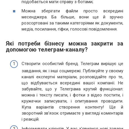
подобається мати справу з ботами;
Можна зберігати файли просто всередині
месенджера. Ба більше, вони ще й зручно
розсортовані за такими категоріями як документи,
медіа, посилання, гіфки, голосові повідомлення.
Які потреби бізнесу можна закрити за
допомогою телеграм-каналу?
Створити особистий бренд. Телеграм вирішує це
завдання, як і інші соцмережі. Публікуйте у своєму
каналі експертні матеріали, розповідайте про те,
що відбувається всередині вашої компанії. Не
забувайте, що у Телеграма крутий функціонал:
можна і тексту писати, і фотки з відео постити, і
кружечки записувати, і опитування проводити.
Купа варіантів створення контенту! Ще й
зворотний зв’язок отримаєте у вигляді коментарів
і реакцій.
Інформувати клієнтів. У вас з’явилися нові товари