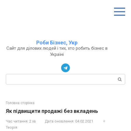
Перейти
до
вмісту
Роби Бізнес, Укр
Сайт для ділових людей і тих, хто робить бізнес в
Україні
Пошук:
Головна сторінка
Як підвищити продажі без вкладень
Час читання:
2 хв
Дата оновлення:
04.02.2021
⭐
Теорія