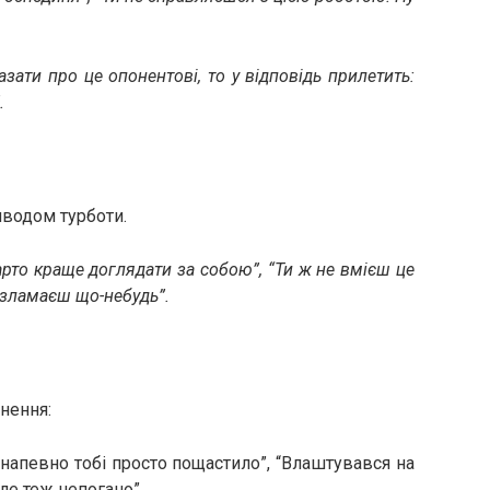
азати про це опонентові, то у відповідь прилетить:
.
иводом турботи.
арто краще доглядати за собою”, “Ти ж не вмієш це
 зламаєш що-небудь”.
нення:
 напевно тобі просто пощастило”, “Влаштувався на
але теж непогано”.