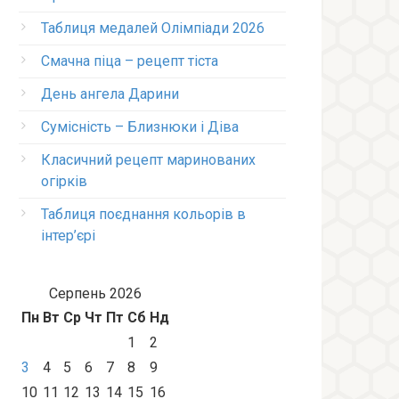
Таблиця медалей Олімпіади 2026
Смачна піца – рецепт тіста
День ангела Дарини
Сумісність – Близнюки і Діва
Класичний рецепт маринованих
огірків
Таблиця поєднання кольорів в
інтер’єрі
Серпень 2026
Пн
Вт
Ср
Чт
Пт
Сб
Нд
1
2
3
4
5
6
7
8
9
10
11
12
13
14
15
16