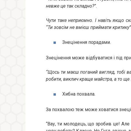
невже це так складно?”.
Чути таке неприємно. І навіть якщо ск
“Ти зовсім не вмієш приймати критику”
Знецінення порадами.
Знецінення може відбуватися і під пр
“Щось ти маєш поганий вигляд, тобі в
робити, виклич краще майстра, а то ще
Хибна похвала.
За похвалою теж може ховатися знеці
“Вау, ти молодець, що зробив це! Але
нову роботу? Класно. Не Гугл, звісно, 