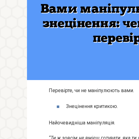
Перевірте, чи не маніпулюють вами.
Знецінення критикою.
Найочевидніша маніпуляція.
“Ти ж зовсім не вмієш готувати, яка ти