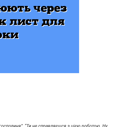
 господиня”, “Ти не справляєшся з цією роботою. Ну