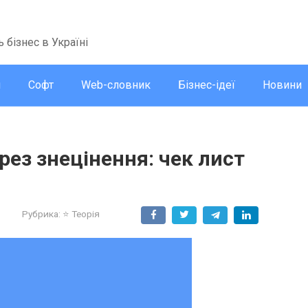
ь бізнес в Україні
и
Софт
Web-словник
Бізнес-ідеї
Новини
ез знецінення: чек лист
3
Рубрика:
⭐ Теорія