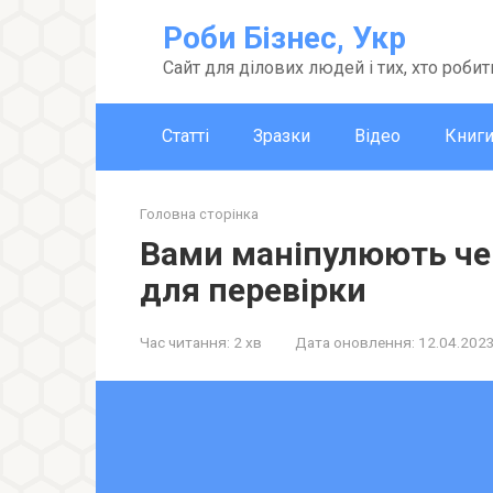
Перейти
Роби Бізнес, Укр
до
вмісту
Сайт для ділових людей і тих, хто робит
Статті
Зразки
Відео
Книг
Головна сторінка
Вами маніпулюють чер
для перевірки
Час читання:
2 хв
Дата оновлення:
12.04.202