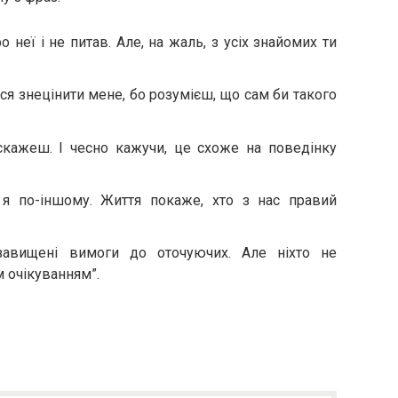
о неї і не питав. Але, на жаль, з усіх знайомих ти
ся знецінити мене, бо розумієш, що сам би такого
 скажеш. І чесно кажучи, це схоже на поведінку
 я по-іншому. Життя покаже, хто з нас правий
завищені вимоги до оточуючих. Але ніхто не
м очікуванням”.