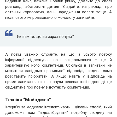
недавній кейс, важливі новини ринку, додайте до своєї
розповіді абстрактні деталі. Згадайте, наприклад, про
останній корпоратив, день народження колеги тощо. А
після свого імпровізованого монологу запитайте:
Як вам те, що ви зараз почули?
А потім уважно слухайте, на що з усього потоку
інформації відреагував ваш співрозмовник – це й
характеризує його компетенції. Оскільки в запитанні не
міститься завідомо правильної відповіді, людина сама
розставить пріоритети. А якщо навіть у відповідь на
пряме запитання ви не почули релевантної відповіді, це
свідчитиме про повну відсутність компетенцій.
Техніка “Майндмеп”
Інтерв’ю за моделлю інтелект-карти – цікавий спосіб, який
допоможе вам “відкалібрувати” потрібну людину на