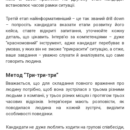
встановлює часові рамки ситуації.
Третій етап найінформативніший – це так званий drill down
– попросіть кандидата вказати етапи розвитку його
кейса, ставте відкриті запитання, уточнюйте кожну
деталь, що цікавить. Інтерв’ю за компетенціями – дуже
“красномовний” інструмент, адже кандидат перебуває в
умовах, у яких він не зможе “прикрасити” ситуацію, а отже,
ваше завдання – уважно слухати й аналізувати, що саме
говорить людина.
Метод “Три-три-три”
Вважається, що для складання повного враження про
людину потрібно, щоб вона зустрілася з трьома різними
людьми з компанії, у трьох різних місцях і протягом трьох
часових відрізків. Інтерв’юери мають розповісти, як
поводилася людина на кожній зустрічі, виділити
особливості поведінки.
Кандидати не дуже люблять ходити на групові співбесіди,