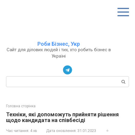
Перейти
до
вмісту
Роби Бізнес, Укр
Сайт для ділових людей і тих, хто робить бізнес в
Україні
Пошук:
Головна сторінка
Техніки, які допоможуть прийняти рішення
щодо кандидата на співбесіді
Час читання:
4 хв
Дата оновлення:
31.01.2023
⭐