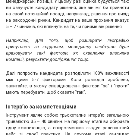
менеджерські позиції. У цьому разі оцінка будується так:
ви озвучуєте кандидату рішення, яке він міг би прийняти
на своїй потенційній посаді, наприклад, рішення про вихід
на закордонні ринки. Кандидат на ваше прохання вказує
5 – 7 чинників, які вплинуть на те, чи прийме він рішення.
Наприклад, для того, щоб розширити географію
присутності за кордоном, менеджеру необхідно буде
враховувати такі фактори, як схвалення власника
компанії, результати дослідження тощо.
Далі попросіть кандидата розподілити 100% важливості
між цими 5-7 факторами. Коли розподіл зроблено,
запитайте, в якому співвідношенні фактори “за” і “проти”
мають перебувати, щоб сказати “так”.
Інтерв’ю за компетенціями
Інструмент являє собою трьохетапне інтерв’ю загальною
тривалістю 35 – 40 хвилин. На першому етапі ви обираєте
одну компетенцію, а співрозмовник згадує релевантний
кейс зі своєї практики. На другому етапі кандидат