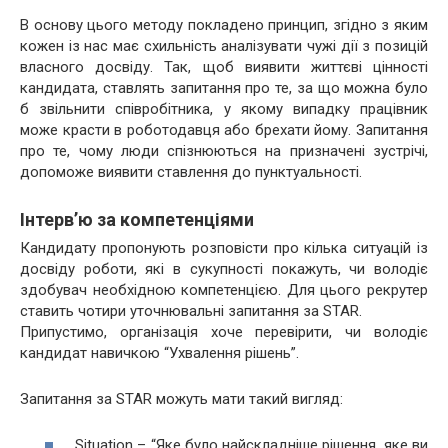
В основу цього методу покладено принцип, згідно з яким
кожен із нас має схильність аналізувати чужі дії з позицій
власного досвіду. Так, щоб виявити життєві цінності
кандидата, ставлять запитання про те, за що можна було
б звільнити співробітника, у якому випадку працівник
може красти в роботодавця або брехати йому. Запитання
про те, чому люди спізнюються на призначені зустрічі,
допоможе виявити ставлення до пунктуальності.
Інтерв’ю за компетенціями
Кандидату пропонують розповісти про кілька ситуацій із
досвіду роботи, які в сукупності покажуть, чи володіє
здобувач необхідною компетенцією. Для цього рекрутер
ставить чотири уточнювальні запитання за STAR.
Припустимо, організація хоче перевірити, чи володіє
кандидат навичкою “Ухвалення рішень”.
Запитання за STAR можуть мати такий вигляд:
Situation – “Яке було найскладніше рішення, яке ви