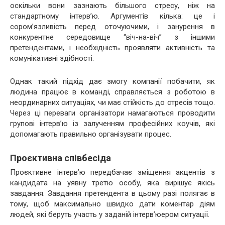
оскільки вони зазнають більшого стресу, ніж на
стандартному інтерв’ю. Аргументів кілька: це і
сором’язливість перед оточуючими, і занурення в
конкурентне середовище “віч-на-віч” з іншими
претендентами, і необхідність проявляти активність та
комунікативні здібності.
Однак такий підхід дає змогу компанії побачити, як
людина працює в команді, справляється з роботою в
неординарних ситуаціях, чи має стійкість до стресів тощо.
Через ці переваги організатори намагаються проводити
групові інтерв’ю із залученням професійних коучів, які
допомагають правильно організувати процес.
Проєктивна співбесіда
Проєктивне інтерв’ю передбачає зміщення акцентів з
кандидата на уявну третю особу, яка вирішує якісь
завдання. Завдання претендента в цьому разі полягає в
тому, щоб максимально швидко дати коментар діям
людей, які беруть участь у заданій інтерв’юером ситуації.