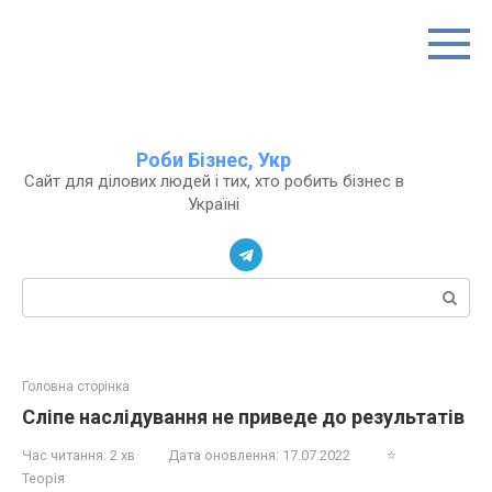
Перейти
до
вмісту
Роби Бізнес, Укр
Сайт для ділових людей і тих, хто робить бізнес в
Україні
Пошук:
Головна сторінка
Сліпе наслідування не приведе до результатів
Час читання:
2 хв
Дата оновлення:
17.07.2022
⭐
Теорія