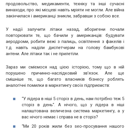
продовольство, медикаменти, техніку та інші сучасні
винаходи, про які місцеві навіть мріяти не могли. Але війна
закінчилася і американці зникли, забравши з собою все.
У надії залучити літаки назад, аборигени почали
повторювати те, що бачили у американців: будувати
аеродроми, робити вежі з палиць, освітлення з факелів і
т.д. навіть наділи диспетчерам на голову бамбукові
антени. Але літаки так і не прилетіли.
Зараз ми сміємося над цією історією, тому що в ній
порушено причинно-наслідковий зв’язок. Але ще
смішніше те, що багато власників бізнесу роблять
аналогічні помилки в маркетингу своїх підприємств:
“У лідера в ніші 5 сторіз в день, нам потрібно теж 5
сторіз в день”. А нічого, що у лідера в ніші
налаштована величезна система маркетингу, а у
вас нічого немає і справа не в сторіз?
“Ми 20 років жили без seo-просування нашого