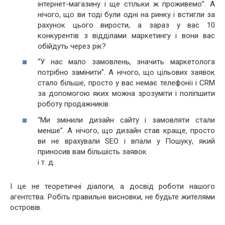
інтернет-магазину і ще стільки ж проживемо”. А
нічого, що ви тоді були одні на ринку і встигли за
рахунок цього вирости, а зараз у вас 10
конкурентів з відділами маркетингу і вони вас
обійдуть через рік?
“У нас мало замовлень, значить маркетолога
потрібно замінити”. А нічого, що цільових заявок
стало більше, просто у вас немає телефонії і CRM
за допомогою яких можна зрозуміти і поліпшити
роботу продажників.
“Ми змінили дизайн сайту і замовляти стали
менше”. А нічого, що дизайн став краще, просто
ви не врахували SEO і впали у Пошуку, який
приносив вам більшість заявок
і т. д.
І це не теоретичні діалоги, а досвід роботи нашого
агентства. Робіть правильні висновки, не будьте жителями
островів.