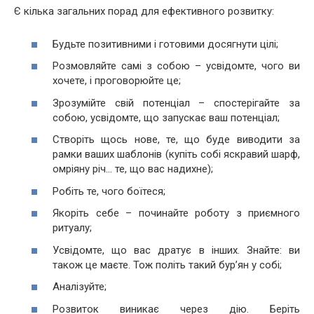
Є кілька загальних порад для ефективного розвитку:
Будьте позитивними і готовими досягнути цілі;
Розмовляйте самі з собою – усвідомте, чого ви
хочете, і проговорюйте це;
Зрозумійте свій потенціал – спостерігайте за
собою, усвідомте, що запускає ваш потенціал;
Створіть щось нове, те, що буде виводити за
рамки ваших шаблонів (купіть собі яскравий шарф,
омріяну річ… те, що вас надихне);
Робіть те, чого боїтеся;
Якоріть себе – починайте роботу з приємного
ритуалу;
Усвідомте, що вас дратує в інших. Знайте: ви
також це маєте. Тож політь такий бур’ян у собі;
Аналізуйте;
Розвиток виникає через дію. Беріть