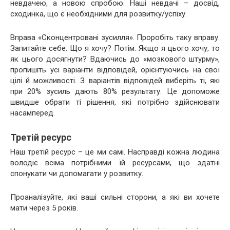
невдачею, а новою спробою. Наші невдачі – досвід,
сходинка, що є необхідними для розвитку/успіху.
Вправа «Сконцентровані зусилля». Проробіть таку вправу.
Запитайте себе: Що я хочу? Потім: Якщо я цього хочу, то
як цього досягнути? Вдаючись до «мозкового штурму»,
пропишіть усі варіанти відповідей, орієнтуючись на свої
цілі й можливості. З варіантів відповідей виберіть ті, які
при 20% зусиль дають 80% результату. Це допоможе
швидше обрати ті рішення, які потрібно здійснювати
насамперед.
Третій ресурс
Наш третій ресурс – це ми самі. Насправді кожна людина
володіє всіма потрібними їй ресурсами, що здатні
спонукати чи допомагати у розвитку.
Проаналізуйте, які ваші сильні сторони, а які ви хочете
мати через 5 років.