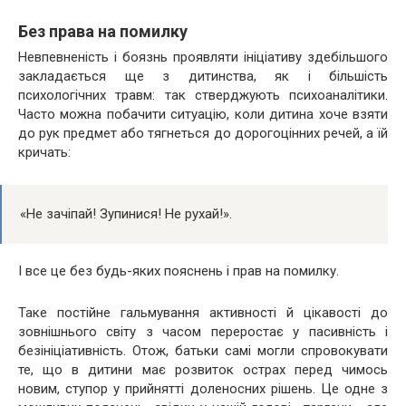
Без права на помилку
Невпевненість і боязнь проявляти ініціативу здебільшого
закладається ще з дитинства, як і більшість
психологічних травм: так стверджують психоаналітики.
Часто можна побачити ситуацію, коли дитина хоче взяти
до рук предмет або тягнеться до дорогоцінних речей, а їй
кричать:
«Не зачіпай! Зупинися! Не рухай!».
І все це без будь-яких пояснень і прав на помилку.
Таке постійне гальмування активності й цікавості до
зовнішнього світу з часом переростає у пасивність і
безініціативність. Отож, батьки самі могли спровокувати
те, що в дитини має розвиток острах перед чимось
новим, ступор у прийнятті доленосних рішень. Це одне з