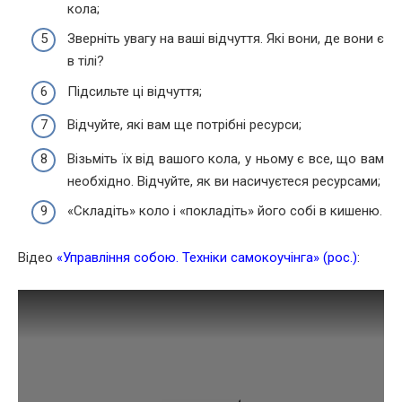
кола;
Зверніть увагу на ваші відчуття. Які вони, де вони є
в тілі?
Підсильте ці відчуття;
Відчуйте, які вам ще потрібні ресурси;
Візьміть їх від вашого кола, у ньому є все, що вам
необхідно. Відчуйте, як ви насичуєтеся ресурсами;
«Складіть» коло і «покладіть» його собі в кишеню.
Відео
«
Управління
собою
.
Техніки
самокоучінга
» (рос.)
: