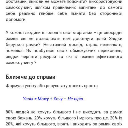
обставини, яких ви не можете пояснити? Використовуючи
самокоучинг, шляхом правильних запитань до самого
себе реально глибше себе пізнати без сторонньої
допомоги.
У кожної людини в голові є свої «таргани» – це своєрідні
рамки, які не дозволяють нам досягнути цілей. Звідки
беруться рамки? Негативний досвід, страх, непевність,
помилка. Як позбутися своїх обмежуючих переконань,
звідки черпати ресурси та які є техніки ефективного
самокоучингу ?
Ближче до справи
Формула успіху або результату досить проста:
Успіх = Можу + Хочу – Не вірю.
80% людей не хочуть більшого і не виходять за рамки
своїх бажань. 20% хочуть більшого і мріють про це. 20% із
20%, які хочуть більшого, вірять і виходять за рамки своїх