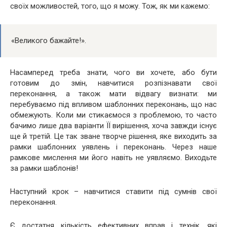
своїх можливостей, того, що я можу. Тож, як ми кажемо:
«Великого бажайте!».
Насамперед треба знати, чого ви хочете, або бути
готовим до змін, навчитися розпізнавати свої
переконання, а також мати відвагу визнати: ми
перебуваємо під впливом шаблонних переконань, що нас
обмежують. Коли ми стикаємося з проблемою, то часто
бачимо лише два варіанти ЇЇ вирішення, хоча завжди існує
ще й третій. Це так зване творче рішення, яке виходить за
рамки шаблонних уявлень і переконань. Через наше
рамкове мислення ми його навіть не уявляємо. Виходьте
за рамки шаблонів!
Наступний крок – навчитися ставити під сумнів свої
переконання.
Є достатня кількість ефективних вправ і технік, які