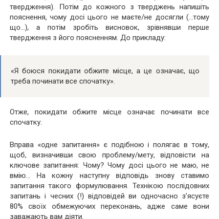
твердження). Потім до кожного з тверджень напишіть
пояснення, чому досі цього не маєте/не досягли (…тому
що…), а потім зробіть висновок, зрівнявши перше
твердження з його поясненням. До прикладу:
«Я боюся покидати обжите місце, а це означає, що
треба починати все спочатку».
Отже, покидати обжите місце означає починати все
спочатку.
Вправа «одне запитання» є подібною і полягає в тому,
щоб, визначивши свою проблему/мету, відповісти на
ключове запитання: Чому? Чому досі цього не маю, не
вмію… На кожну наступну відповідь знову ставимо
запитання такого формулювання. Технікою послідовних
запитань і чесних (!) відповідей ви одночасно з’ясуєте
80% своїх обмежуючих переконань, адже саме вони
заважають вам діяти.