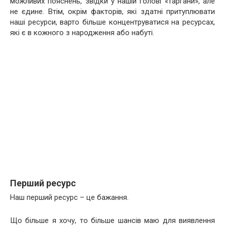
можливих пояснень, звідки у нашій голові «таргани», але
не єдине. Втім, окрім факторів, які здатні притуплювати
наші ресурси, варто більше концентруватися на ресурсах,
які є в кожного з народження або набуті.
Перший ресурс
Наш перший ресурс – це бажання.
Що більше я хочу, то більше шансів маю для виявлення