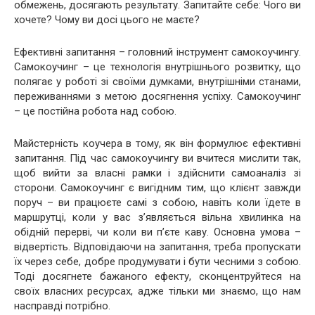
обмежень, досягають результату. Запитайте себе: Чого ви
хочете? Чому ви досі цього не маєте?
Ефективні запитання – головний інструмент самокоучингу.
Самокоучинг – це технологія внутрішнього розвитку, що
полягає у роботі зі своїми думками, внутрішніми станами,
переживаннями з метою досягнення успіху. Самокоучинг
– це постійна робота над собою.
Майстерність коучера в тому, як він формулює ефективні
запитання. Під час самокоучингу ви вчитеся мислити так,
щоб вийти за власні рамки і здійснити самоаналіз зі
сторони. Самокоучинг є вигідним тим, що клієнт завжди
поруч – ви працюєте самі з собою, навіть коли їдете в
маршрутці, коли у вас з’являється вільна хвилинка на
обідній перерві, чи коли ви п’єте каву. Основна умова –
відвертість. Відповідаючи на запитання, треба пропускати
їх через себе, добре продумувати і бути чесними з собою.
Тоді досягнете бажаного ефекту, сконцентруйтеся на
своїх власних ресурсах, адже тільки ми знаємо, що нам
насправді потрібно.