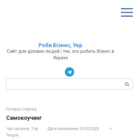
Перейти
до
вмісту
Роби Бізнес, Укр
Сайт для ділових людей і тих, хто робить бізнес в
Україні
Пошук:
Головна сторінка
Самокоучинг
Час читання:
7 хв
Дата оновлення:
03.05.2023
⭐
Теорія