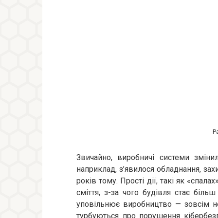
Р
Звичайно, виробничі системи змінил
наприклад, з’явилося обладнання, зах
років тому. Прості дії, такі як «спал
сміття, з-за чого будівля стає біль
уповільнює виробництво — зовсім н
турбуються про порушення кібербезпе