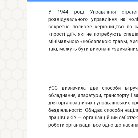
У 1944 році Управління стратег
розвідувального управління на чо
секретне польове керівництво по с
«прості дії», які не потребують спеці
мінімальною «небезпекою травм, виявл
такі, можуть бути виконані «звичайни
УСС визначила два способи втруча
обладнання, апаратури, транспорту і 
для організаційних і управлінських п
бездіяльності». Обидва способи націл
працівників — організаційний сабот
роботи організації: все одно що насип