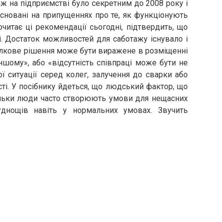
ж на підприємстві було секретним до 2008 року і
 засновані на припущеннях про те, як функціонують
рочитає ці рекомендації сьогодні, підтвердить, що
і. Достаток можливостей для саботажу існувало і
илкове рішення може бути виражене в розміщенні
іншому», або «відсутність співпраці може бути не
 ситуації серед колег, залучення до сварки або
ті. У посібнику йдеться, що людський фактор, що
ільки люди часто створюють умови для нещасних
уднощів навіть у нормальних умовах. Звучить