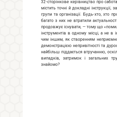
32-сторінкове керівництво про сабота
містить точні й докладні інструкції,
групи та організації. Будь-хто, хто п
багато з них не втратили актуальност
продовжує існувати, — тому що «пом
інструментів в одному місці, а не в 
чим іншим, як створенням неприємної
демонстрацією непривітності та дурос
найбільш піддається втручанню, оск
випадків, затримок і загальних тр
знайомо?