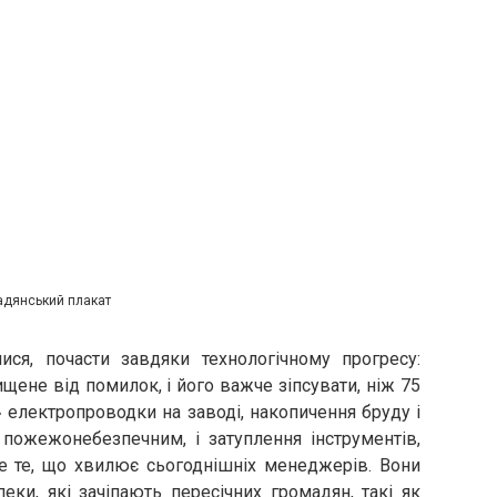
адянський плакат
ися, почасти завдяки технологічному прогресу:
ищене від помилок, і його важче зіпсувати, ніж 75
ах» електропроводки на заводі, накопичення бруду і
ш пожежонебезпечним, і затуплення інструментів,
е те, що хвилює сьогоднішніх менеджерів. Вони
ки, які зачіпають пересічних громадян, такі як