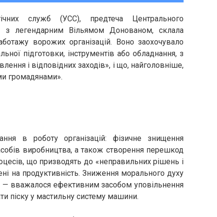
ічних служб (УСС), предтеча Центрального
лі з легендарним Вільямом Донованом, склала
аботажу ворожих організацій. Воно заохочувало
альної підготовки, інструментів або обладнання, з
ення і відповідних заходів», і що, найголовніше,
ми громадянами».
ння в роботу організацій: фізичне знищення
засобів виробництва, а також створення перешкод
роцесів, що призводять до «неправильних рішень і
ені на продуктивність. Зниження морального духу
аж — вважалося ефективним засобом уповільнення
ати піску у мастильну систему машини.