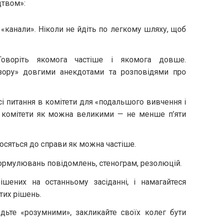
цтвом»:
«канали». Ніколи не йдіть по легкому шляху, щоб
Говоріть якомога частіше і якомога довше.
зору» довгими анекдотами та розповідями про
і питання в комітети для «подальшого вивчення і
и комітети як можна великими — не менше п’яти
носяться до справи як можна частіше.
формулювань повідомлень, стенограм, резолюцій.
ішених на останньому засіданні, і намагайтеся
тих рішень.
удьте «розумними», закликайте своїх колег бути