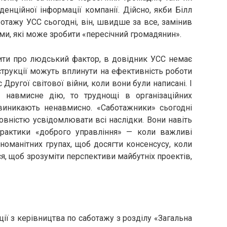
денційної інформації компанії. Дійсно, якби Білл
тажу УСС сьогодні, він, швидше за все, замінив
ми, які може зробити «пересічний громадянин».
ити про людський фактор, в довідник УСС немає
нструкції можуть вплинути на ефективність роботи
с Другої світової війни, коли вони були написані. І
 навмисне дію, то труднощі в організаційних
о виникають ненавмисно. «Саботажники» сьогодні
повністю усвідомлювати всі наслідки. Вони навіть
рактики «доброго управління» — коли важливі
номанітних групах, щоб досягти консенсусу, коли
, щоб зрозуміти перспективи майбутніх проектів,
ції з керівництва по саботажу з розділу «Загальна