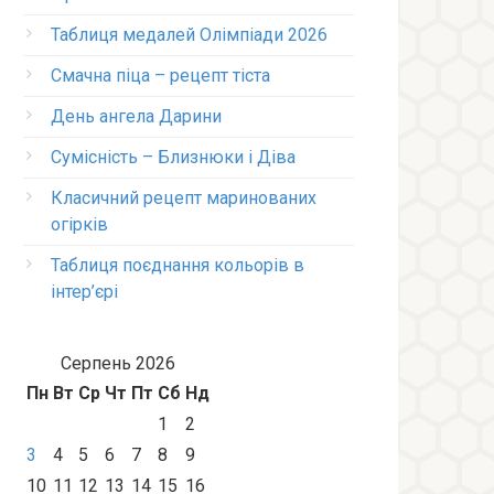
Таблиця медалей Олімпіади 2026
Смачна піца – рецепт тіста
День ангела Дарини
Сумісність – Близнюки і Діва
Класичний рецепт маринованих
огірків
Таблиця поєднання кольорів в
інтер’єрі
Серпень 2026
Пн
Вт
Ср
Чт
Пт
Сб
Нд
1
2
3
4
5
6
7
8
9
10
11
12
13
14
15
16