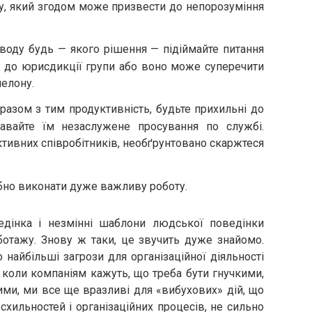
ху, який згодом може призвести до непорозуміння
воду будь — якого рішення — підіймайте питання
ія до юрисдикції групи або воно може суперечити
шелону.
разом з тим продуктивність, будьте прихильні до
давайте їм незаслужене просування по службі.
тивних співробітників, необґрунтовано скаржтеся
ібно виконати дуже важливу роботу.
едінка і незмінні шаблони людської поведінки
ботажу. Знову ж таки, це звучить дуже знайомо.
 найбільші загрози для організаційної діяльності
 коли компаніям кажуть, що треба бути гнучкими,
ми, ми все ще вразливі для «вибухових» дій, що
хильностей і організаційних процесів, не сильно