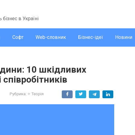
ь бізнес в Україні
и
Софт
Web-словник
Бізнес-ідеї
Новини
едини: 10 шкідливих
і співробітників
1
Рубрика:
⭐ Теорія