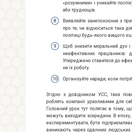
«розумними» і уникайте поспі
або труднощів.
Виявляйте занепокоєння з при
про те, чи відноситься така д
політиці будь-якого вищого е
Щоб знизити моральний дух і 
неефективних працівників: 
Упереджено ставитеся до ефек
на їх роботу.
Організуйте наради, коли потр
Згідно з довідником УСС, така пов
роблять компанії уразливими для са
Головний урок тут полягає в тому, що
можуть виходити зсередини. В епоху,
експериментувати, бути підприємливи
виникають через одвічних людських с