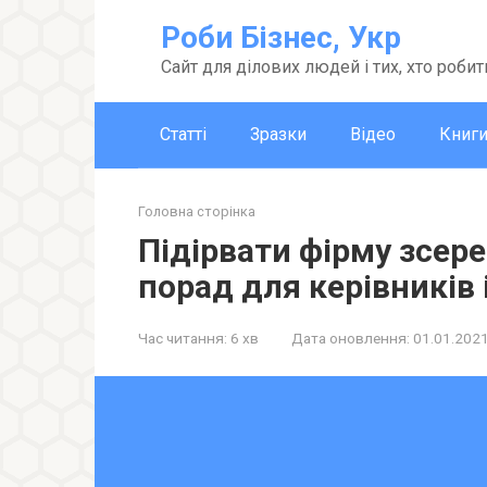
Перейти
Роби Бізнес, Укр
до
вмісту
Сайт для ділових людей і тих, хто робит
Статті
Зразки
Відео
Книг
Головна сторінка
Підірвати фірму зсер
порад для керівників 
Час читання:
6 хв
Дата оновлення:
01.01.202