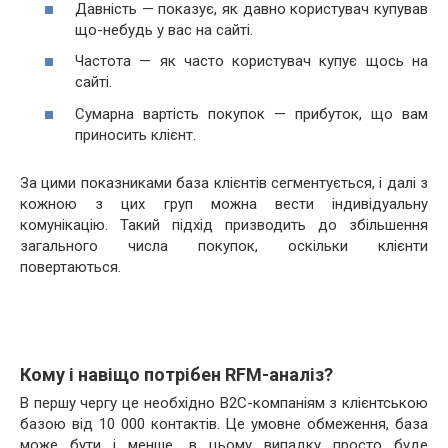
Давність — показує, як давно користувач купував
що-небудь у вас на сайті.
Частота — як часто користувач купує щось на
сайті.
Сумарна вартість покупок — прибуток, що вам
приносить клієнт.
За цими показниками база клієнтів сегментується, і далі з
кожною з цих груп можна вести індивідуальну
комунікацію. Такий підхід призводить до збільшення
загального числа покупок, оскільки клієнти
повертаються.
Кому і навіщо потрібен RFM-аналіз?
В першу чергу це необхідно В2С-компаніям з клієнтською
базою від 10 000 контактів. Це умовне обмеження, база
може бути і менше, в цьому випадку просто буде