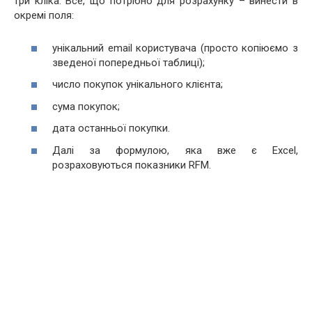
три кліка. Все, що потрібно для розрахунку – винести в
окремі поля:
унікальний email користувача (просто копіюємо з
зведеної попередньої таблиці);
число покупок унікального клієнта;
сума покупок;
дата останньої покупки.
Далі за формулою, яка вже є Eхсel,
розраховуються показники RFM.