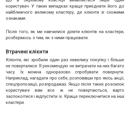
що в окремому кластері виявляється лише один
користувач. У таких випадках краще приєднати його до
найближчого великому кластеру, де клієнти зі схожими
ознаками.
Після того, як ми навчилися ділити клієнтів на кластери,
розберімось з тим, як з ними працювати.
Втрачені клієнти
Клієнти, які зробили один раз невелику покупку і більше
не поверталися. Я рекомендую не витрачати на них багато
часу. Їх можна одноразово спробувати повернути.
Наприклад, нагадати про себе, розповівши про якісь акції,
спецпропозиції, розпродажах. Якщо після таких розсилок
користувачі вам все ж не повертаються, варто
заспокоїтися і відпустити їх. Краще переключитися на інші
кластери.