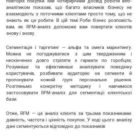
повторні покупки. Мій чотирирічний досвід роботи веб-
аналітиком показав, що багато власників бізнесу не
взаємодіють з поточними клієнтами просто тому, що не
знають як це робити. В цій темі Роби бізнес розповість
вам, як RFM-аналіз допоможе вам повертати клієнтів
знову і знову.
Сегментація і таргетинг — альфа та омега маркетингу.
Можна не погоджуватися з цим твердженням і
нескінченно довго стріляти з гармати по горобцях.
Розумніше та ефективніше аналізувати поведінку
користувачів, розбивати аудиторію на сегменти й
пропонувати кожній групі персональне рішення.
Розгляньмо конкретну методику і навчимося
застосовувати RFM-аналіз для сегментації клієнтської
бази.
Отже, RFM — це аналіз клієнта за трьома показниками:
давність, частота і цінність покупок. У ході цього аналізу
дані сегментуються відповідно до показників: