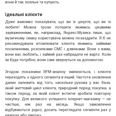
вони й так лояльні
та
купують.
Ідеальні клієнти
Дуже важливо показувати, що ви їх цінуєте, що ви їх
любите! Можна трохи потішити якимись цікавими
зауваженнями, як, наприклад, Яндекс.Музика пише, що
музичному смаку користувача можна позаздрити. Я б не
рекомендувала втомлювати клієнта якимись зайвими
посиланнями, розсилками СМС і дзвінками. Вони з вами,
вони вас люблять, і зайвий раз набридати не варто. Коли
їм буде потрібно, вони самі звернуться за допомогою.
Згодом показники RFM-аналізу змінюються, і клієнти
переходять з одного сегмента в інший. Частота оновлення
даних залежить від того, наскільки рухома у вас база:
який життєвий цикл клієнта, природний період покупки, а
також період, за який клієнт встигне зробити повторну
покупку. Для великого успішного інтернет-магазину — не
частіше, ніж раз на місяць. Якщо замовлення
відбуваються рідко, досить переглядати сегменти раз у
квартал або півроку.