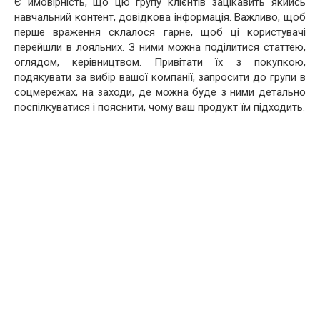
Є ймовірність, що цю групу клієнтів зацікавить якийсь
навчальний контент, довідкова інформація. Важливо, щоб
перше враження склалося гарне, щоб ці користувачі
перейшли в лояльних. З ними можна поділитися статтею,
оглядом, керівництвом. Привітати їх з покупкою,
подякувати за вибір вашої компанії, запросити до групи в
соцмережах, на заходи, де можна буде з ними детально
поспілкуватися і пояснити, чому ваш продукт їм підходить.