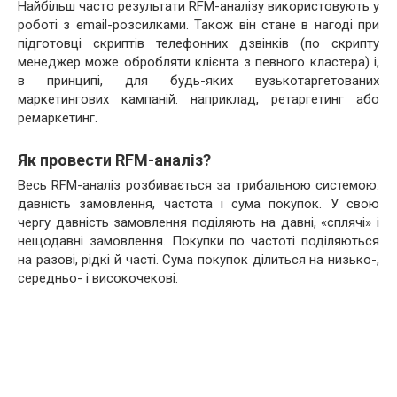
Найбільш часто результати RFM-аналізу використовують у
роботі з email-розсилками. Також він стане в нагоді при
підготовці скриптів телефонних дзвінків (по скрипту
менеджер може обробляти клієнта з певного кластера) і,
в принципі, для будь-яких вузькотаргетованих
маркетингових кампаній: наприклад, ретаргетинг або
ремаркетинг.
Як провести RFM-аналіз?
Весь RFM-аналіз розбивається за трибальною системою:
давність замовлення, частота і сума покупок. У свою
чергу давність замовлення поділяють на давні, «сплячі» і
нещодавні замовлення. Покупки по частоті поділяються
на разові, рідкі й часті. Сума покупок ділиться на низько-,
середньо- і високочекові.