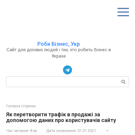
Перейти
до
вмісту
Роби Бізнес, Укр
Сайт для ділових людей і тих, хто робить бізнес в
Україні
Пошук:
Головна сторінка
Як перетворити трафік в продажі за
допомогою даних про користувачів сайту
Час читання:
8 хв
Дата оновлення:
01.01.2021
⭐