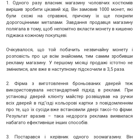
1. Одного разу власник магазину чоловічих костюмів
вирішив зробити цікавий хід. Він замовив 1000 монет, які
були схожі на справжні, причому їх ще покрили
дорогоцінними металами. Завдання продавця магазину
полягала в тому, щоб непомітно вкласти монету в кишеню
піджака кожному покупцеві.
Очікувалося, що той побачить незвичайну монету і
розповість про це всім знайомим, тим самим зробивши
рекламу магазину. У першому місяці продажі істотно не
змінилися, але вже в наступному підскочили в 3,5 раза.
2. Фірма з виготовлення броньованих дверей теж
використовувала нестандартний підхід в рекламі. При
установці дверей клієнту майстер розвішував на ручки
всіх дверей в під’їзді кольорові картки з повідомленням
про те, що їх сусіди вже встановили двері такої-то фірми.
Результат вразив – така недорога реклама виявилася
набагато ефективніше інших способів.
3. Постарався і керівник одного зоомагазину. Він