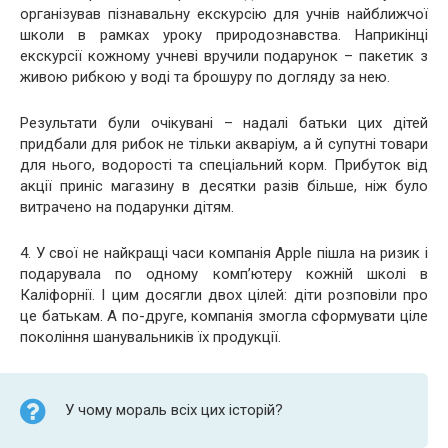
організував пізнавальну екскурсію для учнів найближчої
школи в рамках уроку природознавства. Наприкінці
екскурсії кожному учневі вручили подарунок – пакетик з
живою рибкою у воді та брошуру по догляду за нею.
Результати були очікувані – надалі батьки цих дітей
придбали для рибок не тільки акваріум, а й супутні товари
для нього, водорості та спеціальний корм. Прибуток від
акції приніс магазину в десятки разів більше, ніж було
витрачено на подарунки дітям.
4. У свої не найкращі часи компанія Apple пішла на ризик і
подарувала по одному комп’ютеру кожній школі в
Каліфорнії. І цим досягли двох цілей: діти розповіли про
це батькам. А по-друге, компанія змогла сформувати ціле
покоління шанувальників їх продукції.
У чому мораль всіх цих історій?