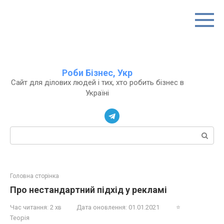
Перейти
до
вмісту
Роби Бізнес, Укр
Сайт для ділових людей і тих, хто робить бізнес в
Україні
Пошук:
Головна сторінка
Про нестандартний підхід у рекламі
Час читання:
2 хв
Дата оновлення:
01.01.2021
⭐
Теорія