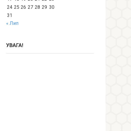
24
25
26
27
28
29
30
31
« Лип
УВАГА!