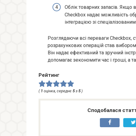
Облік товарних запасів. Якщо в
Checkbox надає можливість об
інтеграцією зі спеціалізовани
Розглядаючи всі переваги Checkbox, с
розрахункових операцій став вибором б
Він надає ефективний та зручний інстр
допомагає зекономити час і гроші, а 
Рейтинг
(
1
оцінка, середнє
5
з
5
)
Сподобалася статт