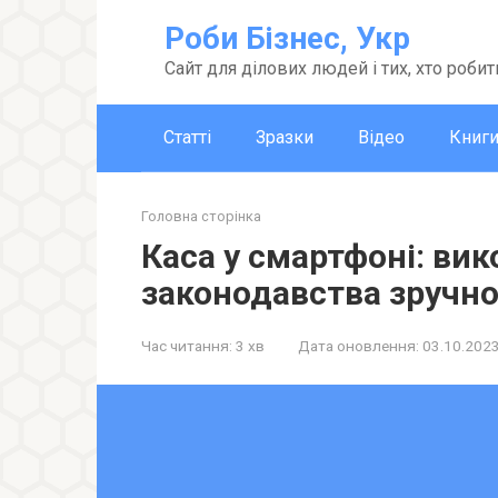
Перейти
Роби Бізнес, Укр
до
вмісту
Сайт для ділових людей і тих, хто робит
Статті
Зразки
Відео
Книг
Головна сторінка
Каса у смартфоні: ви
законодавства зручн
Час читання:
3 хв
Дата оновлення:
03.10.202