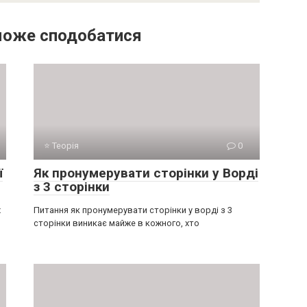
може сподобатися
⭐ Теорія
0
ї
Як пронумерувати сторінки у Ворді
з 3 сторінки
х
Питання як пронумерувати сторінки у ворді з 3
сторінки виникає майже в кожного, хто