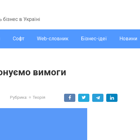
ь бізнес в Україні
и
Софт
Web-словник
Бізнес-ідеї
Новини
конуємо вимоги
о
3
Рубрика:
⭐ Теорія