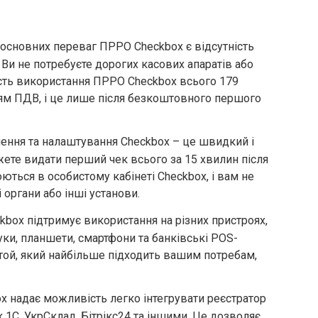
 основних переваг ПРРО Checkbox є відсутність
 Ви не потребуєте дорогих касових апаратів або
ість використання ПРРО Checkbox всього 179
ням ПДВ, і це лише після безкоштовного першого
лення та налаштування Checkbox – це швидкий і
ете видати перший чек всього за 15 хвилин після
нюються в особистому кабінеті Checkbox, і вам не
 органи або інші установи.
kbox підтримує використання на різних пристроях,
ки, планшети, смартфони та банківські POS-
той, який найбільше підходить вашим потребам,
box надає можливість легко інтегрувати реєстратор
 1С, УкрСклад, Бітрікс24 та іншими. Це дозволяє