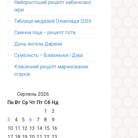
Найпростіший рецепт кабачкової
ікри
Таблиця медалей Олімпіади 2026
Смачна піца – рецепт тіста
День ангела Дарини
Сумісність – Близнюки і Діва
Класичний рецепт маринованих
огірків
Серпень 2026
Пн
Вт
Ср
Чт
Пт
Сб
Нд
1
2
3
4
5
6
7
8
9
10
11
12
13
14
15
16
17
18
19
20
21
22
23