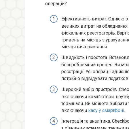
операцій?
Ефективність витрат. Однією з
великих витрат на обладнання.
фіскальних реєстраторів. Варт
гривень на місяць з урахуван
місяця використання.
Швидкість і простота. Встанов
безпроблемний процес. Ви мож
реєстрації. Усі операції здійс
потрібно відвідувати податкові
Широкий вибір пристроїв. Chec
включаючи комп’ютери, ноутбу
термінали. Ви можете вибрати 
включаючи
касу у смартфоні
.
Інтеграція та аналітика. Check
з різними системами, такими як