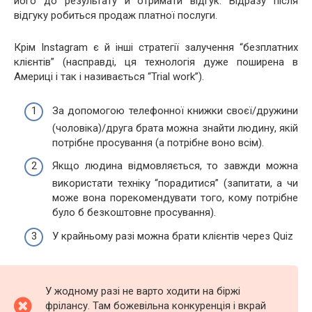
його до результату й отримати відгук. Відразу після
відгуку робиться продаж платної послуги.
Крім Instagram є й інші стратегії залучення “безплатних
клієнтів” (насправді, ця технологія дуже поширена в
Америці і так і називається “Trial work”).
За допомогою телефонної книжки своєї/дружини
(чоловіка)/друга брата можна знайти людину, якій
потрібне просування (а потрібне воно всім).
Якщо людина відмовляється, то завжди можна
використати техніку “порадитися” (запитати, а чи
може вона порекомендувати того, кому потрібне
було б безкоштовне просування).
У крайньому разі можна брати клієнтів через Quiz
У жодному разі не варто ходити на біржі
фрілансу. Там божевільна конкуренція і вкрай