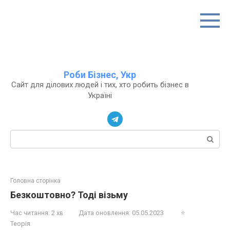
Перейти
до
вмісту
Роби Бізнес, Укр
Сайт для ділових людей і тих, хто робить бізнес в
Україні
Пошук:
Головна сторінка
Безкоштовно? Тоді візьму
Час читання:
2 хв
Дата оновлення:
05.05.2023
⭐
Теорія