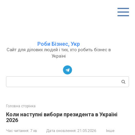
Перейти
до
вмісту
Роби Бізнес, Укр
Сайт для ділових людей і тих, хто робить бізнес в
Україні
Пошук:
Головна сторінка
Коли наступні вибори президента в Україні
2026
Час читання:
7 хв
Дата оновлення:
21.05.2026
Інше