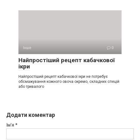
Інше
0
Найпростіший рецепт кабачкової
ікри
Найпростіший рецепт кабачкової ікри не потребує
обсмажування кожного овоча окремо, складних спецій
або тривалого
Додати коментар
Ім'я
*