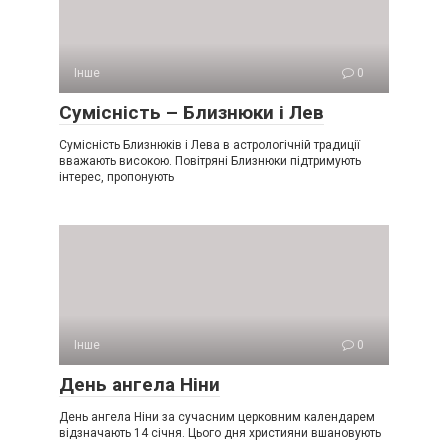
Інше
0
Сумісність – Близнюки і Лев
Сумісність Близнюків і Лева в астрологічній традиції
вважають високою. Повітряні Близнюки підтримують
інтерес, пропонують
Інше
0
День ангела Ніни
День ангела Ніни за сучасним церковним календарем
відзначають 14 січня. Цього дня християни вшановують