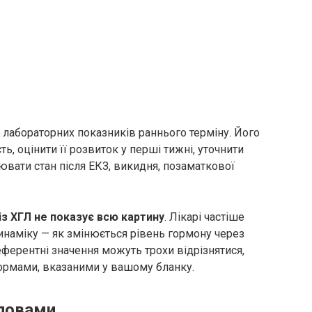
 лабораторних показників раннього терміну. Його
ь, оцінити її розвиток у перші тижні, уточнити
ювати стан після ЕКЗ, викидня, позаматкової
із ХГЛ не показує всю картину
. Лікарі частіше
динаміку — як змінюється рівень гормону через
еферентні значення можуть трохи відрізнятися,
нормами, вказаними у вашому бланку.
словами