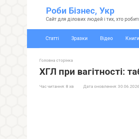
Перейти
Роби Бізнес, Укр
до
вмісту
Сайт для ділових людей і тих, хто робит
Статті
Зразки
Відео
Книг
Головна сторінка
ХГЛ при вагітності: т
Час читання:
8 хв
Дата оновлення:
30.06.202