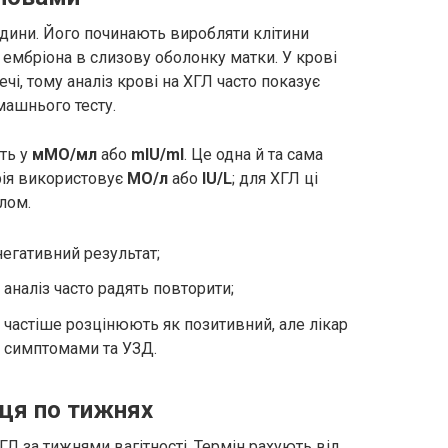
дини. Його починають виробляти клітини
 ембріона в слизову оболонку матки. У крові
чі, тому аналіз крові на ХГЛ часто показує
машнього тесту.
ть у
мМО/мл
або
mIU/ml
. Це одна й та сама
рія використовує
МО/л
або
IU/L
; для ХГЛ ці
лом.
егативний результат;
 аналіз часто радять повторити;
 частіше розцінюють як позитивний, але лікар
, симптомами та УЗД.
иця по тижнях
Л за тижнями вагітності. Термін рахують від