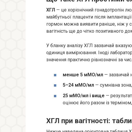
ХГЛ
— це хоріонічний гонадотропін лю
майбутньої плаценти після імплантації
гормон можна виявити раніше, ніж у се
вагітність ще до чітко позитивного до
У бланку аналізу ХГЛ зазвичай вказую
одиниця вимірювання. Іноді лаборато
значення практично рівнозначні за чис
менше 5 мМО/мл
— зазвичай н
5–24 мМО/мл
— сумнівна зона,
25 мМО/мл і вище
— результат
оцінює його разом із терміном
ХГЛ при вагітності: табл
Нижче наведена орієнтовна таблиця ХГ