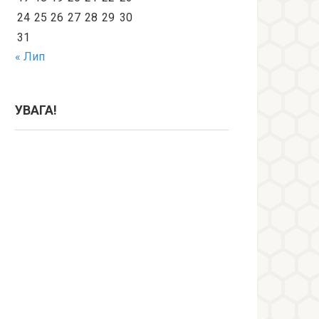
24
25
26
27
28
29
30
31
« Лип
УВАГА!