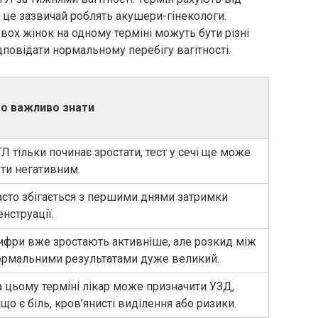
к це зазвичай роблять акушери-гінекологи.
вох жінок на одному терміні можуть бути різні
дповідати нормальному перебігу вагітності.
о важливо знати
Л тільки починає зростати, тест у сечі ще може
ути негативним.
асто збігається з першими днями затримки
нструації.
ифри вже зростають активніше, але розкид між
ормальними результатами дуже великий.
а цьому терміні лікар може призначити УЗД,
що є біль, кров’янисті виділення або ризики.