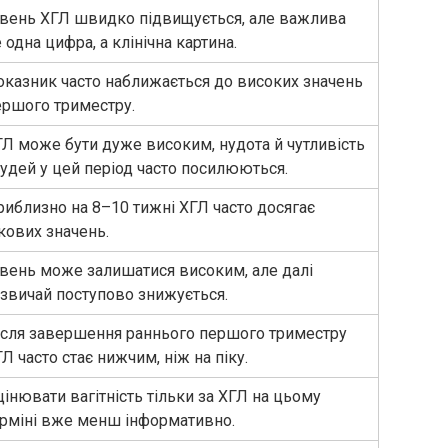
івень ХГЛ швидко підвищується, але важлива
 одна цифра, а клінічна картина.
оказник часто наближається до високих значень
ершого триместру.
ГЛ може бути дуже високим, нудота й чутливість
удей у цей період часто посилюються.
риблизно на 8–10 тижні ХГЛ часто досягає
кових значень.
івень може залишатися високим, але далі
азвичай поступово знижується.
ісля завершення раннього першого триместру
Л часто стає нижчим, ніж на піку.
інювати вагітність тільки за ХГЛ на цьому
ерміні вже менш інформативно.