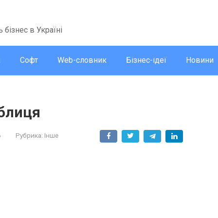
ь бізнес в Україні
и
Софт
Web-словник
Бізнес-ідеї
Новини
аблиця
6
Рубрика:
Інше