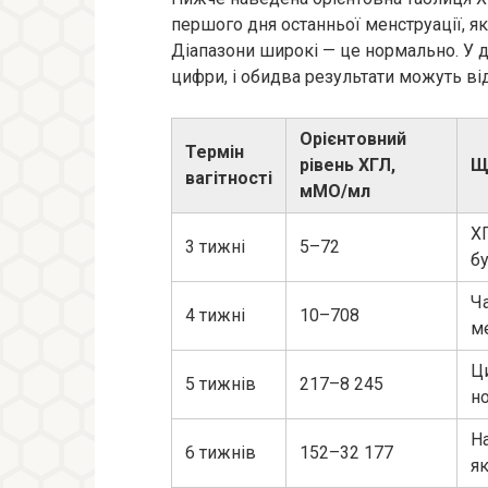
першого дня останньої менструації, я
Діапазони широкі — це нормально. У д
цифри, і обидва результати можуть ві
Орієнтовний
Термін
рівень ХГЛ,
Щ
вагітності
мМО/мл
ХГ
3 тижні
5–72
б
Ч
4 тижні
10–708
ме
Ц
5 тижнів
217–8 245
н
Н
6 тижнів
152–32 177
як