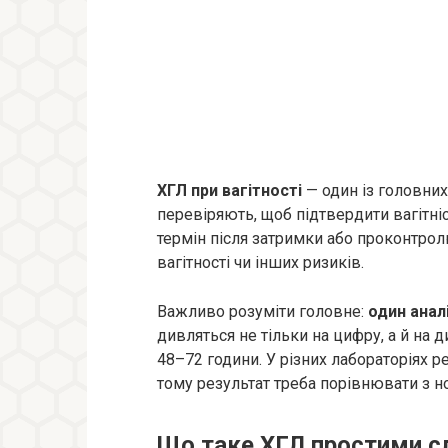
ХГЛ при вагітності
— один із головних
перевіряють, щоб підтвердити вагітніст
термін після затримки або проконтрол
вагітності чи інших ризиків.
Важливо розуміти головне:
один анал
дивляться не тільки на цифру, а й на 
48–72 години. У різних лабораторіях р
тому результат треба порівнювати з 
Що таке ХГЛ простими 