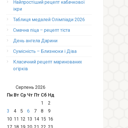
Найпростіший рецепт кабачкової
ікри
Таблиця медалей Олімпіади 2026
Смачна піца – рецепт тіста
День ангела Дарини
Сумісність – Близнюки і Діва
Класичний рецепт маринованих
огірків
Серпень 2026
Пн
Вт
Ср
Чт
Пт
Сб
Нд
1
2
3
4
5
6
7
8
9
10
11
12
13
14
15
16
17
18
19
20
21
22
23