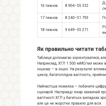
Д
16 тижнів
8 904–55 332
ск
17 тижнів
8 240–51 793
П
Р
18 тижнів
9 649–55 271
як
Як правильно читати та
Таблиця допомагає зорієнтуватися, ал
Наприклад, ХГЛ 1 500 мМО/мл може ві
іншому — в іншої. На результат вплива
циклу, багатоплідна вагітність, прийо
Найчастіша помилка — побачити цифру
сценарій. Насправді лікар зазвичай пр
вагітності ХГЛ у багатьох випадках зр
але це не жорстке правило для всіх.