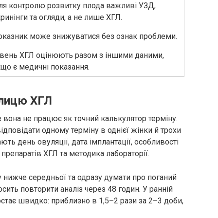
ля контролю розвитку плода важливі УЗД,
ринінги та огляди, а не лише ХГЛ.
оказник може знижуватися без ознак проблеми.
івень ХГЛ оцінюють разом з іншими даними,
що є медичні показання.
блицю ХГЛ
е вона не працює як точний калькулятор терміну.
дповідати одному терміну в однієї жінки й трохи
ють день овуляції, дата імплантації, особливості
м препаратів ХГЛ та методика лабораторії.
 нижче середньої та одразу думати про поганий
осить повторити аналіз через 48 годин. У ранній
остає швидко: приблизно в 1,5–2 рази за 2–3 доби,