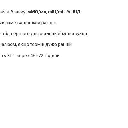
ня в бланку:
мМО/мл
,
mIU/ml
або
IU/L
.
ми саме вашої лабораторії.
 від першого дня останньої менструації.
налізом, якщо термін дуже ранній.
іть ХГЛ через 48–72 години.