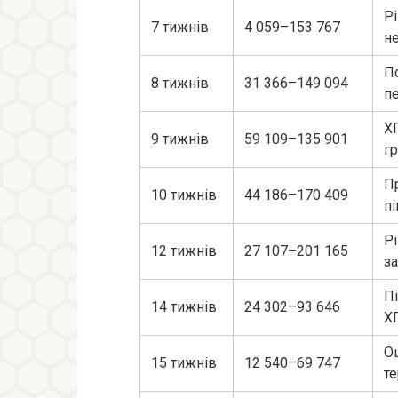
Р
7 тижнів
4 059–153 767
не
П
8 тижнів
31 366–149 094
п
Х
9 тижнів
59 109–135 901
гр
П
10 тижнів
44 186–170 409
пі
Р
12 тижнів
27 107–201 165
з
П
14 тижнів
24 302–93 646
ХГ
Оц
15 тижнів
12 540–69 747
т