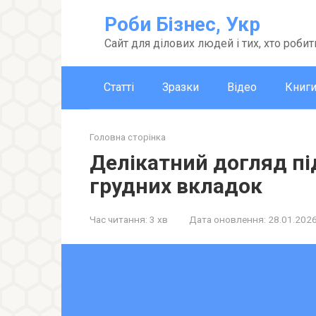
Перейти
Роби Бізнес, Укр
до
вмісту
Сайт для ділових людей і тих, хто робит
Статті
Зразки
Відео
Книг
Головна сторінка
Делікатний догляд під
грудних вкладок
Час читання:
3 хв
Дата оновлення:
28.01.202