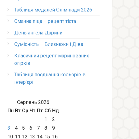
Таблиця медалей Олімпіади 2026
Смачна піца – рецепт тіста
День ангела Дарини
Сумісність – Близнюки і Діва
Класичний рецепт маринованих
огірків
Таблиця поєднання кольорів в
інтер’єрі
Серпень 2026
Пн
Вт
Ср
Чт
Пт
Сб
Нд
1
2
3
4
5
6
7
8
9
10
11
12
13
14
15
16