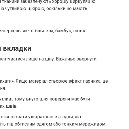
ні тканини забезпечують хорошу циркуляцію
м із чутливою шкірою, оскільки не мають
атеріалів, як-от бавовна, бамбук, шовк.
ї вкладки
рієнтуватися лише на ціну. Важливо звернути
ихати». Якщо матеріал створює ефект парника, це
ня.
утливі, тому внутрішня поверхня має бути
их швів.
 створювати ультратонкі вкладки, які
ть під обтислим одягом або тонким мереживом.