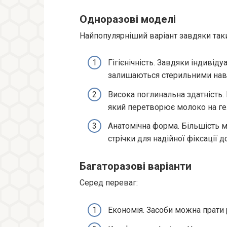
Одноразові моделі
Найпопулярніший варіант завдяки так
Гігієнічність. Завдяки індиві
залишаються стерильними наві
Висока поглинальна здатність.
який перетворює молоко на г
Анатомічна форма. Більшість 
стрічки для надійної фіксації д
Багаторазові варіанти
Серед переваг:
Економія. Засоби можна прати 