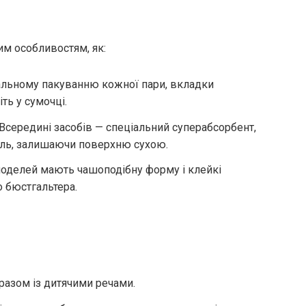
им особливостям, як:
дуальному пакуванню кожної пари, вкладки
ть у сумочці.
 Всередині засобів — спеціальний суперабсорбент,
ель, залишаючи поверхню сухою.
моделей мають чашоподібну форму і клейкі
о бюстгальтера.
разом із дитячими речами.