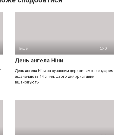
може сподобатися
Інше
0
День ангела Ніни
ї
День ангела Ніни за сучасним церковним календарем
відзначають 14 січня. Цього дня християни
вшановують