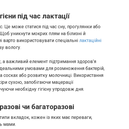
гієни під час лактації
. Це може статися під час сну, прогулянки або
 Щоб уникнути мокрих плям на білизні й
мі варто використовувати спеціальні
лактаційні
ву вологу.
ту, а важливий елемент підтримання здоров’я
 ідеальними умовами для розмноження бактерій,
а сосках або розвитку молочниці. Використання
іри сухою, запобігаючи мацерації
чуючи необхідну гігієну упродовж дня.
разові чи багаторазові
типи вкладок, кожен із яких має переваги,
ь мами.