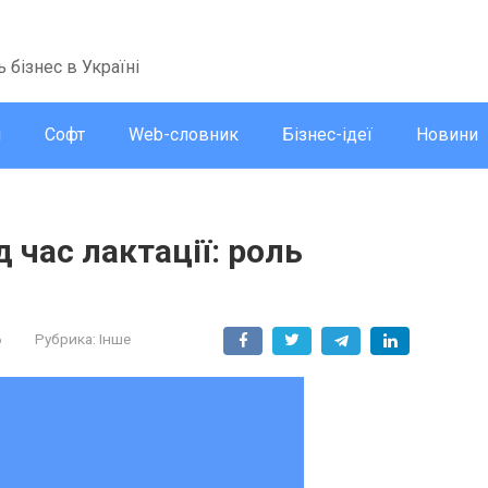
ь бізнес в Україні
и
Софт
Web-словник
Бізнес-ідеї
Новини
 час лактації: роль
6
Рубрика:
Інше