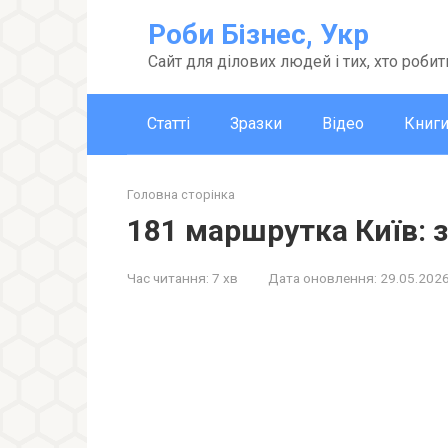
Перейти
Роби Бізнес, Укр
до
вмісту
Сайт для ділових людей і тих, хто робит
Статті
Зразки
Відео
Книг
Головна сторінка
181 маршрутка Київ: 
Час читання:
7 хв
Дата оновлення:
29.05.202