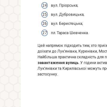
вул. Пріорська;
вул. Дубровицька;
вул. Берестецька;
пл. Тараса Шевченка.
Цей напрямок підходить тим, хто приї
доїхати до Лук’янівки, Куренівки, Мо
Найбільша практична складність для 
завантаження вулиць
. У години акти
Лук’янівки та Кирилівської можуть п
застосунку.