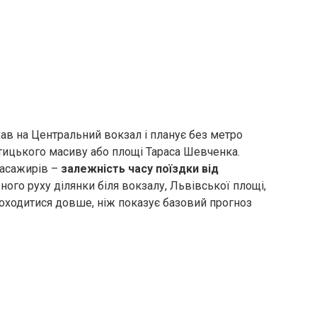
хав на Центральний вокзал і планує без метро
стицького масиву або площі Тараса Шевченка.
пасажирів –
залежність часу поїздки від
вного руху ділянки біля вокзалу, Львівської площі,
роходитися довше, ніж показує базовий прогноз