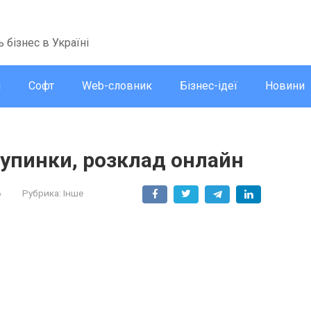
ь бізнес в Україні
и
Софт
Web-словник
Бізнес-ідеї
Новини
зупинки, розклад онлайн
6
Рубрика:
Інше