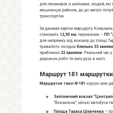
для пасажирів із валізами, людей, які
мешканців районів, де до метро потр
транспортом.
За даними картки маршруту Комунальн
становить
12,93 км
, перевізник –
ПП “
для напрямку від вокзалу до площі Т
тривалість поїздки
близько 33 хвилин
приблизно
32 хвилини
. Реальний час у
дорожніх робіт та змін руху в місті.
Маршрут 181 маршрутки 
Маршрутне таксі №181
курсує між д
Залізничний вокзал “Централ
“Вокзальна”, міські автобуси т
Площа Тараса Шевченка
– тр