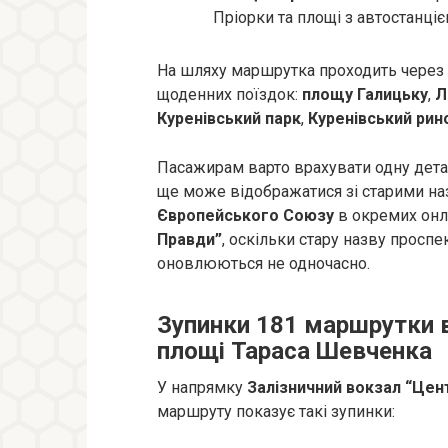
Пріорки та площі з автостанціє
На шляху маршрутка проходить через 
щоденних поїздок:
площу Галицьку
,
Л
Куренівський парк
,
Куренівський рин
Пасажирам варто врахувати одну детал
ще може відображатися зі старими на
Європейського Союзу
в окремих онл
Правди”
, оскільки стару назву проспек
оновлюються не одночасно.
Зупинки 181 маршрутки 
площі Тараса Шевченка
У напрямку
Залізничний вокзал “Цен
маршруту показує такі зупинки: