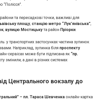
ю “Полісся”.
райони та пересадкові точки, важливі для
ьвівську площу
,
станцію метро “Лук’янівська”
,
ок
,
вулицю Мостицьку
та район
Пріорки
.
ь: у транспортних застосунках частина зупинок
звами. Наприклад, зупинка біля
проспекту
айн-сервісах може бути підписана як
“пр.
ту змінили, а дані в різних системах
від Центрального вокзалу до
тральний” – пл. Тараса Шевченка
онлайн-картка