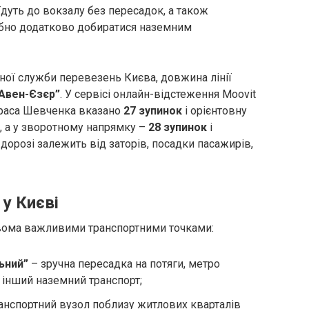
 їдуть до вокзалу без пересадок, а також
ібно додатково добиратися наземним
ої служби перевезень Києва, довжина лінії
Авен-Єзєр”
. У сервісі онлайн-відстеження Moovit
араса Шевченка вказано
27 зупинок
і орієнтовну
, а у зворотному напрямку –
28 зупинок
і
 дорозі залежить від заторів, посадки пасажирів,
у Києві
вома важливими транспортними точками:
ьний”
– зручна пересадка на потяги, метро
а інший наземний транспорт;
анспортний вузол поблизу житлових кварталів