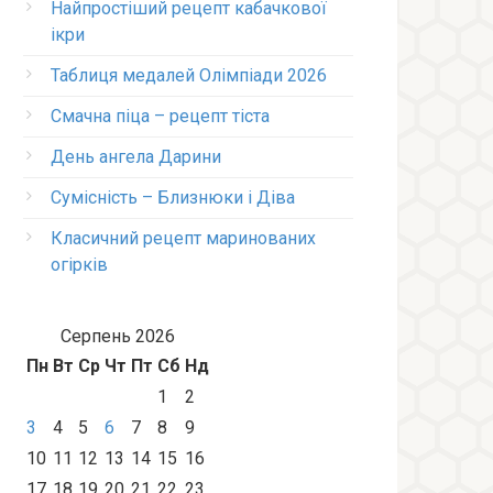
Найпростіший рецепт кабачкової
ікри
Таблиця медалей Олімпіади 2026
Смачна піца – рецепт тіста
День ангела Дарини
Сумісність – Близнюки і Діва
Класичний рецепт маринованих
огірків
Серпень 2026
Пн
Вт
Ср
Чт
Пт
Сб
Нд
1
2
3
4
5
6
7
8
9
10
11
12
13
14
15
16
17
18
19
20
21
22
23