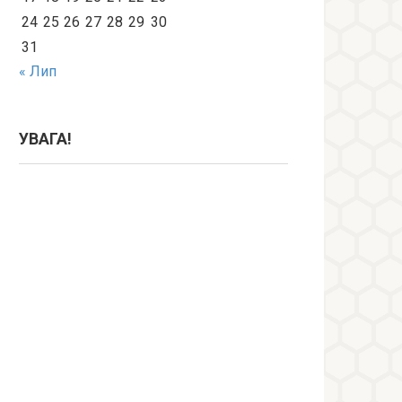
24
25
26
27
28
29
30
31
« Лип
УВАГА!