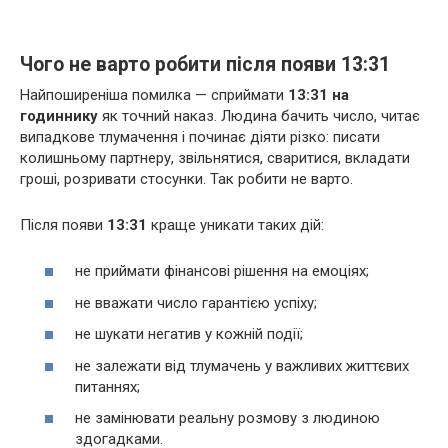
Чого не варто робити після появи 13:31
Найпоширеніша помилка — сприймати
13:31 на
годиннику
як точний наказ. Людина бачить число, читає
випадкове тлумачення і починає діяти різко: писати
колишньому партнеру, звільнятися, сваритися, вкладати
гроші, розривати стосунки. Так робити не варто.
Після появи
13:31
краще уникати таких дій:
не приймати фінансові рішення на емоціях;
не вважати число гарантією успіху;
не шукати негатив у кожній події;
не залежати від тлумачень у важливих життєвих
питаннях;
не замінювати реальну розмову з людиною
здогадками.