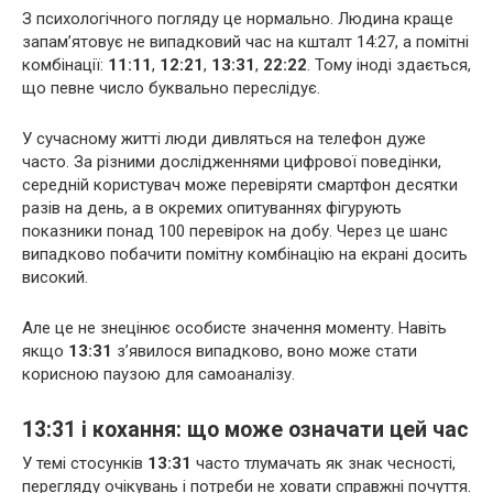
З психологічного погляду це нормально. Людина краще
запам’ятовує не випадковий час на кшталт 14:27, а помітні
комбінації:
11:11
,
12:21
,
13:31
,
22:22
. Тому іноді здається,
що певне число буквально переслідує.
У сучасному житті люди дивляться на телефон дуже
часто. За різними дослідженнями цифрової поведінки,
середній користувач може перевіряти смартфон десятки
разів на день, а в окремих опитуваннях фігурують
показники понад 100 перевірок на добу. Через це шанс
випадково побачити помітну комбінацію на екрані досить
високий.
Але це не знецінює особисте значення моменту. Навіть
якщо
13:31
з’явилося випадково, воно може стати
корисною паузою для самоаналізу.
13:31 і кохання: що може означати цей час
У темі стосунків
13:31
часто тлумачать як знак чесності,
перегляду очікувань і потреби не ховати справжні почуття.