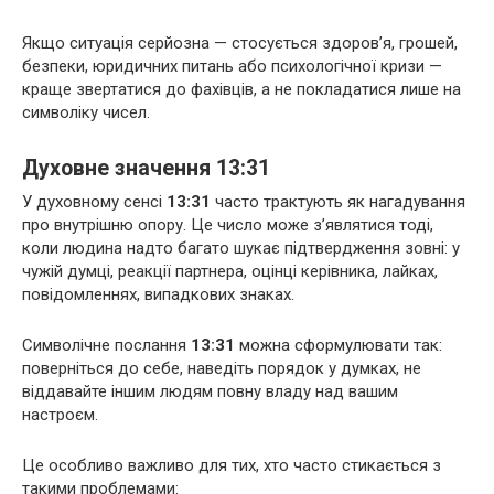
Якщо ситуація серйозна — стосується здоров’я, грошей,
безпеки, юридичних питань або психологічної кризи —
краще звертатися до фахівців, а не покладатися лише на
символіку чисел.
Духовне значення 13:31
У духовному сенсі
13:31
часто трактують як нагадування
про внутрішню опору. Це число може з’являтися тоді,
коли людина надто багато шукає підтвердження зовні: у
чужій думці, реакції партнера, оцінці керівника, лайках,
повідомленнях, випадкових знаках.
Символічне послання
13:31
можна сформулювати так:
поверніться до себе, наведіть порядок у думках, не
віддавайте іншим людям повну владу над вашим
настроєм.
Це особливо важливо для тих, хто часто стикається з
такими проблемами: