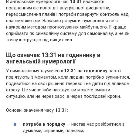
В ангельській нумерології час
13:31
вважають
поєднанням активної дії, внутрішньої дисципліни,
переосмислення планів і потреби повернути контроль над
власним життям. Важливо розуміти: нумерологія не є
науковим методом прогнозування майбутнього. Її краще
сприймати як символічну систему для самоаналізу, а не як
точну інструкцію від вищих сил.
Що означає 13:31 на годиннику в
ангельській нумерології
У символічному тлумаченні
13:31 на годиннику
часто
пов’язують з моментом, коли людині потрібно зупинитися,
подивитися на свої рішення тверезо і не діяти під впливом
страху. Це число ніби нагадує: ви можете змінити
ситуацію, але не через хаос, а через послідовні кроки.
Основні значення часу
13:31
:
потреба в порядку
— настав час розібратися з
думками, справами, планами;