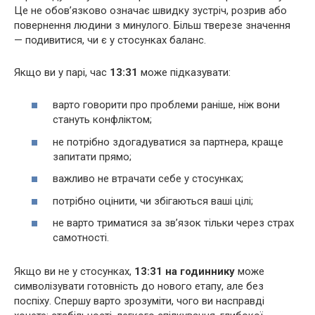
Це не обов’язково означає швидку зустріч, розрив або
повернення людини з минулого. Більш тверезе значення
— подивитися, чи є у стосунках баланс.
Якщо ви у парі, час
13:31
може підказувати:
варто говорити про проблеми раніше, ніж вони
стануть конфліктом;
не потрібно здогадуватися за партнера, краще
запитати прямо;
важливо не втрачати себе у стосунках;
потрібно оцінити, чи збігаються ваші цілі;
не варто триматися за зв’язок тільки через страх
самотності.
Якщо ви не у стосунках,
13:31 на годиннику
може
символізувати готовність до нового етапу, але без
поспіху. Спершу варто зрозуміти, чого ви насправді