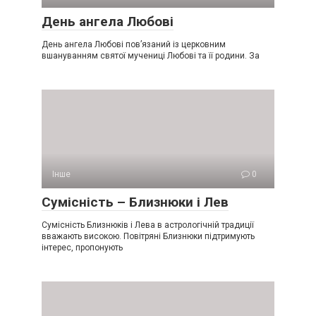
День ангела Любові
День ангела Любові пов’язаний із церковним
вшануванням святої мучениці Любові та її родини. За
Інше
0
Сумісність – Близнюки і Лев
Сумісність Близнюків і Лева в астрологічній традиції
вважають високою. Повітряні Близнюки підтримують
інтерес, пропонують