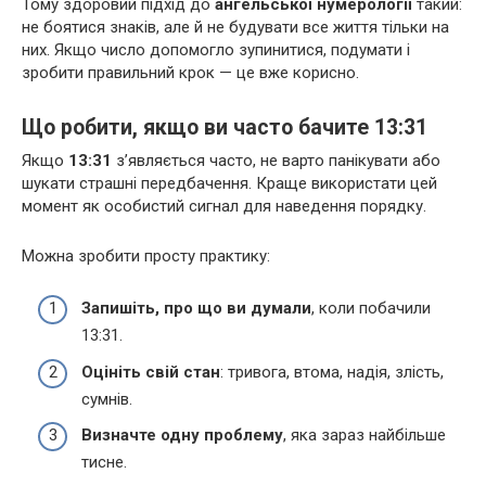
Тому здоровий підхід до
ангельської нумерології
такий:
не боятися знаків, але й не будувати все життя тільки на
них. Якщо число допомогло зупинитися, подумати і
зробити правильний крок — це вже корисно.
Що робити, якщо ви часто бачите 13:31
Якщо
13:31
з’являється часто, не варто панікувати або
шукати страшні передбачення. Краще використати цей
момент як особистий сигнал для наведення порядку.
Можна зробити просту практику:
Запишіть, про що ви думали
, коли побачили
13:31.
Оцініть свій стан
: тривога, втома, надія, злість,
сумнів.
Визначте одну проблему
, яка зараз найбільше
тисне.