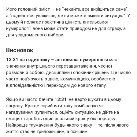
Його головний зміст — не “чекайте, все вирішиться саме”,
а “подивіться уважніше, де ви можете змінити ситуацію”. У
цьому й полягає практична цінність ангельської
нумерології: вона може стати приводом не для страху, а
для усвідомленого вибору.
Висновок
13:31 на годиннику – ангельска нумерологія
має
значення внутрішнього перезавантаження, чесної
розмови з собою, дисципліни і спокійних рішень. Це число
часто пов’язують з дією, комунікацією, особистою
відповідальністю і переходом до нового етапу.
Якщо ви часто бачите
13:31
, не варто шукати в цьому
загрозу. Краще сприйняти таку комбінацію як
нагадування: зупиніться, оцініть ситуацію, не дійте на
емоціях і зробіть один реальний крок у бік порядку.
Найкраще тлумачення будь-якого знаку — те, після якого
життя стає не тривожнішим, а яснішим.