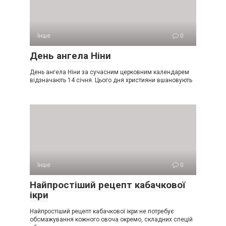
Інше
0
День ангела Ніни
День ангела Ніни за сучасним церковним календарем
відзначають 14 січня. Цього дня християни вшановують
Інше
0
Найпростіший рецепт кабачкової
ікри
Найпростіший рецепт кабачкової ікри не потребує
обсмажування кожного овоча окремо, складних спецій