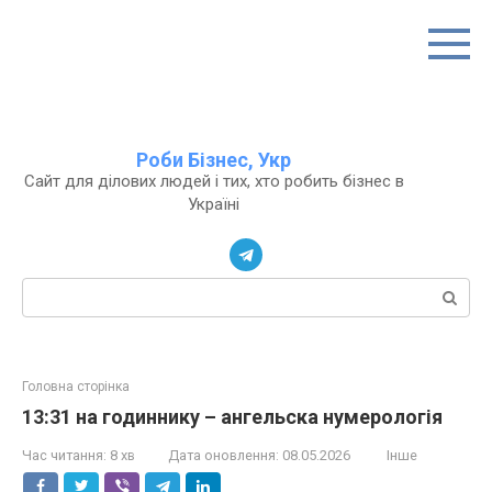
Перейти
до
вмісту
Роби Бізнес, Укр
Сайт для ділових людей і тих, хто робить бізнес в
Україні
Пошук:
Головна сторінка
13:31 на годиннику – ангельска нумерологія
Час читання:
8 хв
Дата оновлення:
08.05.2026
Інше