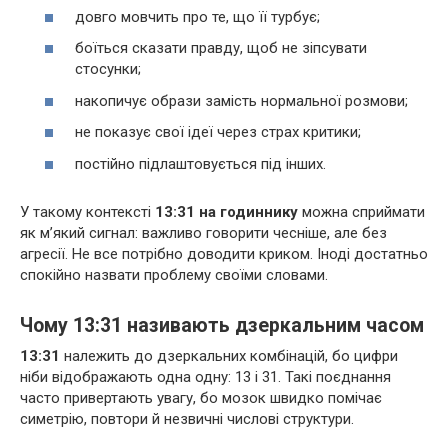
довго мовчить про те, що її турбує;
боїться сказати правду, щоб не зіпсувати
стосунки;
накопичує образи замість нормальної розмови;
не показує свої ідеї через страх критики;
постійно підлаштовується під інших.
У такому контексті
13:31 на годиннику
можна сприймати
як м’який сигнал: важливо говорити чесніше, але без
агресії. Не все потрібно доводити криком. Іноді достатньо
спокійно назвати проблему своїми словами.
Чому 13:31 називають дзеркальним часом
13:31
належить до дзеркальних комбінацій, бо цифри
ніби відображають одна одну: 13 і 31. Такі поєднання
часто привертають увагу, бо мозок швидко помічає
симетрію, повтори й незвичні числові структури.