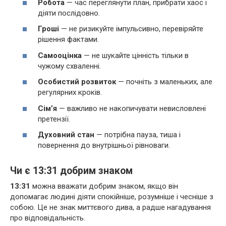
Робота
— час переглянути план, прибрати хаос і
діяти послідовно.
Гроші
— не ризикуйте імпульсивно, перевіряйте
рішення фактами.
Самооцінка
— не шукайте цінність тільки в
чужому схваленні.
Особистий розвиток
— почніть з маленьких, але
регулярних кроків.
Сім’я
— важливо не накопичувати невисловлені
претензії.
Духовний стан
— потрібна пауза, тиша і
повернення до внутрішньої рівноваги.
Чи є 13:31 добрим знаком
13:31
можна вважати добрим знаком, якщо він
допомагає людині діяти спокійніше, розумніше і чесніше з
собою. Це не знак миттєвого дива, а радше нагадування
про відповідальність.