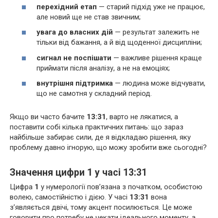
перехідний етап
— старий підхід уже не працює,
але новий ще не став звичним;
увага до власних дій
— результат залежить не
тільки від бажання, а й від щоденної дисципліни;
сигнал не поспішати
— важливе рішення краще
приймати після аналізу, а не на емоціях;
внутрішня підтримка
— людина може відчувати,
що не самотня у складний період.
Якщо ви часто бачите
13:31
, варто не лякатися, а
поставити собі кілька практичних питань: що зараз
найбільше забирає сили, де я відкладаю рішення, яку
проблему давно ігнорую, що можу зробити вже сьогодні?
Значення цифри 1 у часі 13:31
Цифра
1
у нумерології пов’язана з початком, особистою
волею, самостійністю і дією. У часі
13:31
вона
з’являється двічі, тому акцент посилюється. Це може
говорити про потребу не чекати ідеального моменту, а