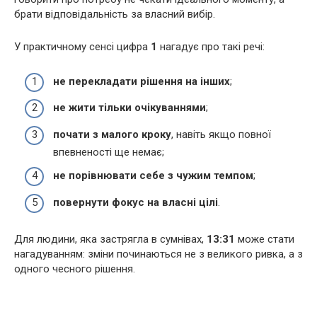
брати відповідальність за власний вибір.
У практичному сенсі цифра
1
нагадує про такі речі:
не перекладати рішення на інших
;
не жити тільки очікуваннями
;
почати з малого кроку
, навіть якщо повної
впевненості ще немає;
не порівнювати себе з чужим темпом
;
повернути фокус на власні цілі
.
Для людини, яка застрягла в сумнівах,
13:31
може стати
нагадуванням: зміни починаються не з великого ривка, а з
одного чесного рішення.