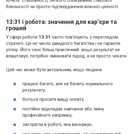
хочете: стабільності, легкого спілкування, глибокої
близькості чи просто підтвердження власної цінності.
13:31 і робота: значення для кар’єри та
грошей
У сфері роботи
13:31
часто пов’язують з переглядом
стратегії. Це не число швидкого багатства і не гарантія
успіху. Його сенс більш практичний: якщо результат не
влаштовує, потрібно змінювати підхід, а не просто чекати.
Цей час може бути актуальним, якщо людина:
працює багато, але не бачить нормального
результату;
боїться просити вищу оплату;
постійно відкладає навчання або зміну
професійного напрямку;
застрягла в роботі, яка виснажує;
має ідею, але не переходить до конкретних дій.